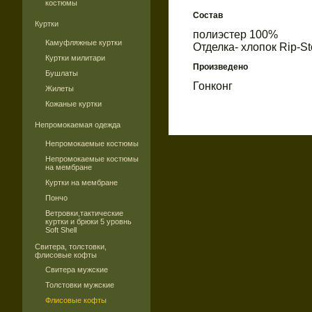
костюмы
Состав
Куртки
полиэстер 100%
Камуфляжные куртки
Отделка- хлопок Rip-S
Куртки милитари
Произведено
Бушлаты
Гонконг
Жилеты
Кожаные куртки
Непромокаемая одежда
Непромокаемые костюмы
Непромокаемые костюмы
на мембране
Куртки на мембране
Пончо
Ветровки,тактические
куртки и брюки 5 уровнь
Soft Shell
Свитера, толстовки,
флисовые кофты
Свитера мужские
Толстовки мужские
Флисовые кофты