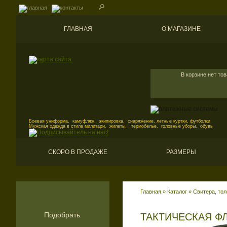
ГЛАВНАЯ
О МАГАЗИНЕ
В корзине нет то
Боевая униформа, камуфляж, экипировка, снаряжение, летные куртки, футболки
Мужская одежда в стиле милитари, жилеты, термобелье, головные уборы, обувь
СКОРО В ПРОДАЖЕ
РАЗМЕРЫ
Главная
»
Каталог
»
Свитера, то
Подобрать
ТАКТИЧЕСКАЯ Ф