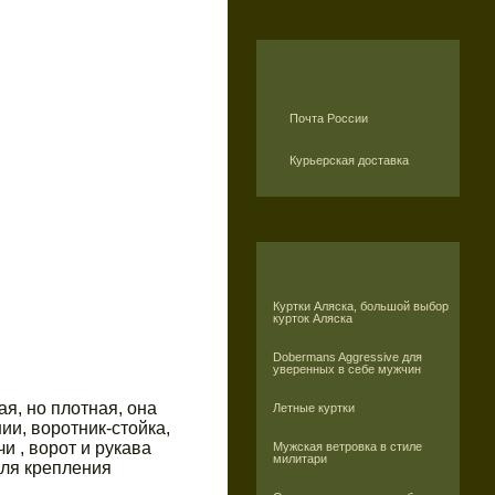
Почта России
Курьерская доставка
Куртки Аляска, большой выбор
курток Аляска
Dobermans Aggressive для
уверенных в себе мужчин
я, но плотная, она
Летные куртки
ии, воротник-стойка,
и , ворот и рукава
Мужская ветровка в стиле
милитари
для крепления