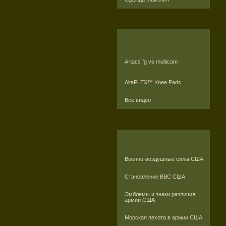
A-tacs fg vs multicam
AltaFLEX™ Knee Pads
Все видео
Военно-воздушные силы США
Становление ВВС США
Эмблемы и знаки различия
армии США
Морская пехота в армии США