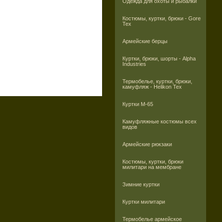
Одежда для охоты и рыбалки
Костюмы, куртки, брюки - Gore
Tex
Армейские берцы
Куртки, брюки, шорты - Alpha
Industries
Термобелье, куртки, брюки,
камуфляж - Helikon Tex
Куртки M-65
Камуфляжные костюмы всех
видов
Армейские рюкзаки
Костюмы, куртки, брюки
милитари на мембране
Зимние куртки
Куртки милитари
Термобелье армейское