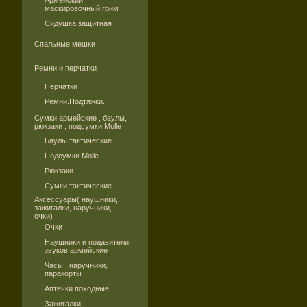
Армейский
маскировочный грим
Сидушка защитная
Спальные мешки
Ремни и перчатки
Перчатки
Ремни.Подтяжки.
Сумки армейские , баулы,
рюкзаки , подсумки Molle
Баулы тактические
Подсумки Molle
Рюкзаки
Сумки тактические
Аксессуары( наушники,
зажигалки, наручники,
очки)
Очки
Наушники и подавители
звуков армейские
Часы , наручники,
паракорты
Аптечки походные
Зажигалки