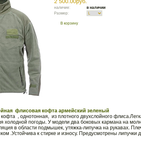
2 500.00руб.
наличие:
в наличии
Размер:
В корзину
ойная флисовая кофта армейский зеленый
кофта , однотонная, из плотного двухслойного флиса.Легка
я холодной погоды. У модели два боковых кармана на молн
яция в области подмышек, утяжка-липучка на рукавах. Плеч
ом .Устойчива к стирке и износу. Предусмотрены липучки 