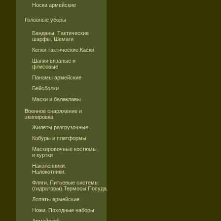
Носки армейские
Головные уборы
Банданы. Тактические
шарфы. Шемаги
Кепки тактические.Каски
Шапки вязаные и
флисовые
Панамы армейские
Бейсболки
Маски и балаклавы
Военное снаряжение и
экипировка
Жилеты разгрузочные
Кобуры и платформы
Маскировочные костюмы
и куртки
Наколенники.
Налокотники.
Фляги. Питьевые системы
(гидраторы).Термосы.Посуда.
Лопаты армейские
Ножи. Походные наборы