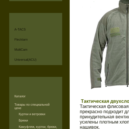
A-TACS
Flecktarn
MultiCam
Universal(ACU)
Каталог
Тактическая двухсл
Товары по специальной
Тактическая флисовая 
цене
прекрасно подходит дл
Куртки и ветровки
принудительная вентил
Брюки
усилены плотным хлопк
нашивок.
Камуфляж, куртки, брюки,