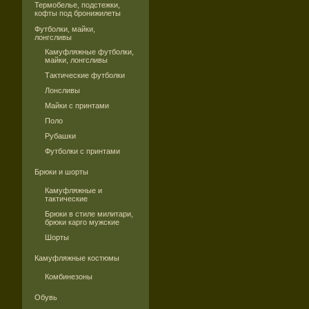
Термобелье, подстежки,
кофты под бронижилеты
Футболки, майки,
лонгсливы
Камуфляжные футболки,
майки, лонгсливы
Тактические футболки
Лонсливы
Майки с принтами
Поло
Рубашки
Футболки с принтами
Брюки и шорты
Камуфляжные и
тактические
Брюки в стиле милитари,
брюки карго мужские
Шорты
Камуфляжные костюмы
Комбинезоны
Обувь