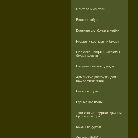
Свитера милитари
Военная обувь
Военные футболки и майки
Propper - костюмы и брюки
Flecktarn - Кофты, костюмы,
брюки, шорты
Непромокаемая одежда
Армейские разгрузки для
ваших увлечений
Военные сумки
Горные костюмы
Thor Steinar - куртки, джинсы,
брюки, свитера
Кожаные куртки
Одежда MultiCam