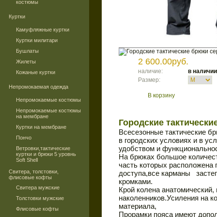
костюмы
Куртки
Камуфляжные куртки
Куртки милитари
Бушлаты
2 600.00руб.
Жилеты
наличие:
в наличии
Кожаные куртки
Размер:
Непромокаемая одежда
В корзину
Непромокаемые костюмы
Непромокаемые костюмы
на мембране
Городские тактически
Куртки на мембране
Всесезонные тактические б
Пончо
в городских условиях и в ус
удобством и функциональнос
Ветровки,тактические
куртки и брюки 5 уровнь
На брюках большое количес
Soft Shell
часть которых расположена 
Свитера, толстовки,
доступа,все карманы засте
флисовые кофты
кромками.
Свитера мужские
Крой колена анатомический,
наколенников.Усиления на к
Толстовки мужские
материала,
Флисовые кофты
Прорамки пояса имеют допо