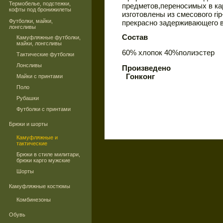
Термобелье, подстежки,
предметов,переносимых в ка
кофты под бронижилеты
изготовлены из смесового ri
Футболки, майки,
прекрасно задерживающего в
лонгсливы
Состав
Камуфляжные футболки,
майки, лонгсливы
60% хлопок 40%полиэстер
Тактические футболки
Лонсливы
Произведено
Гонконг
Майки с принтами
Поло
Рубашки
Футболки с принтами
Брюки и шорты
Камуфляжные и
тактические
Брюки в стиле милитари,
брюки карго мужские
Шорты
Камуфляжные костюмы
Комбинезоны
Обувь