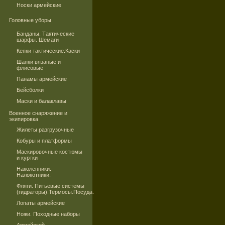
Носки армейские
Головные уборы
Банданы. Тактические
шарфы. Шемаги
Кепки тактические.Каски
Шапки вязаные и
флисовые
Панамы армейские
Бейсболки
Маски и балаклавы
Военное снаряжение и
экипировка
Жилеты разгрузочные
Кобуры и платформы
Маскировочные костюмы
и куртки
Наколенники.
Налокотники.
Фляги. Питьевые системы
(гидраторы).Термосы.Посуда.
Лопаты армейские
Ножи. Походные наборы