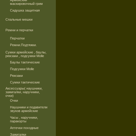
Армейский
маскировочный грим
Сидушка защитная
Спальные мешки
Ремни и перчатки
Перчатки
Ремни.Подтяжки.
Сумки армейские , баулы,
рюкзаки , подсумки Molle
Баулы тактические
Подсумки Molle
Рюкзаки
Сумки тактические
Аксессуары( наушники,
зажигалки, наручники,
очки)
Очки
Наушники и подавители
звуков армейские
Часы , наручники,
паракорты
Аптечки походные
Зажигалки