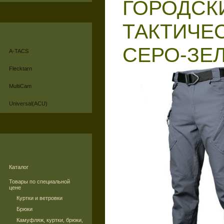
ГОРОДСК
ТАКТИЧЕ
СЕРО-ЗЕ
A-TACS
Flecktarn
MultiCam
Universal(ACU)
Каталог
Товары по специальной
цене
Куртки и ветровки
Брюки
Камуфляж, куртки, брюки,