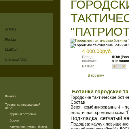
ГОРОДСК
ТАКТИЧЕ
"ПАТРИОТ
A-TACS
Flecktarn
MultiCam
4 000.00руб.
Бренд:
ДОФ (Рос
Universal(ACU)
наличие:
в наличии
Размер:
В корзину
Ботинки городские та
Каталог
Городские тактические ботин
Состав
Товары по специальной
Верх : комбинированный - г
цене
эластичная хромовая кожа "
Куртки и ветровки
Подкладка -сетчатый в
Брюки
Подошва: каучук повышенно
Камуфляж, куртки, брюки,
маслобензиностойкий(+-50С