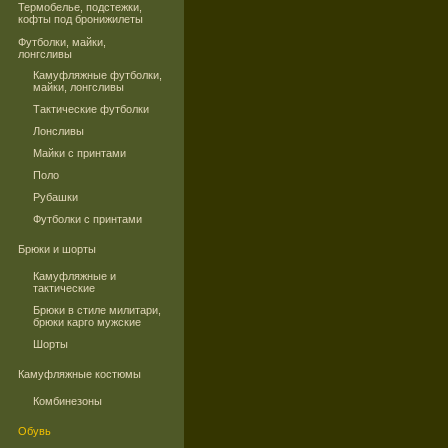
Термобелье, подстежки,
кофты под бронижилеты
Футболки, майки,
лонгсливы
Камуфляжные футболки,
майки, лонгсливы
Тактические футболки
Лонсливы
Майки с принтами
Поло
Рубашки
Футболки с принтами
Брюки и шорты
Камуфляжные и
тактические
Брюки в стиле милитари,
брюки карго мужские
Шорты
Камуфляжные костюмы
Комбинезоны
Обувь