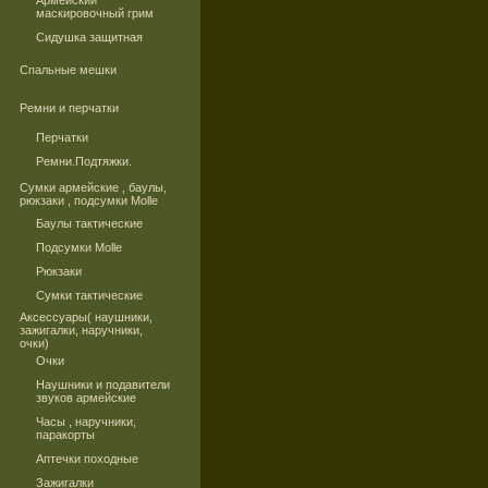
Армейский
маскировочный грим
Сидушка защитная
Спальные мешки
Ремни и перчатки
Перчатки
Ремни.Подтяжки.
Сумки армейские , баулы,
рюкзаки , подсумки Molle
Баулы тактические
Подсумки Molle
Рюкзаки
Сумки тактические
Аксессуары( наушники,
зажигалки, наручники,
очки)
Очки
Наушники и подавители
звуков армейские
Часы , наручники,
паракорты
Аптечки походные
Зажигалки