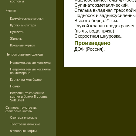
костюмы
Супинатор:металлческий.
Стелька вкладная трехслойн
Куртки
Подносок и задник:усиленны
Камуфляжные куртки
Высота берца:21 см.
Глухой клапан предохраняет
Куртки милитари
(пыль, вода, грязь)
Бушлаты
Скоростная шнуровка.
Жилеты
Произведено
Кожаные куртки
ДОФ (Россия).
Непромокаемая одежда
Непромокаемые костюмы
Непромокаемые костюмы
на мембране
Куртки на мембране
Пончо
Ветровки,тактические
куртки и брюки 5 уровнь
Soft Shell
Свитера, толстовки,
флисовые кофты
Свитера мужские
Толстовки мужские
Флисовые кофты