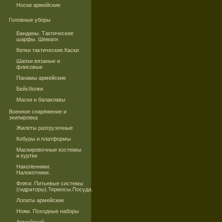
Носки армейские
Головные уборы
Банданы. Тактические
шарфы. Шемаги
Кепки тактические.Каски
Шапки вязаные и
флисовые
Панамы армейские
Бейсболки
Маски и балаклавы
Военное снаряжение и
экипировка
Жилеты разгрузочные
Кобуры и платформы
Маскировочные костюмы
и куртки
Наколенники.
Налокотники.
Фляги. Питьевые системы
(гидраторы).Термосы.Посуда.
Лопаты армейские
Ножи. Походные наборы