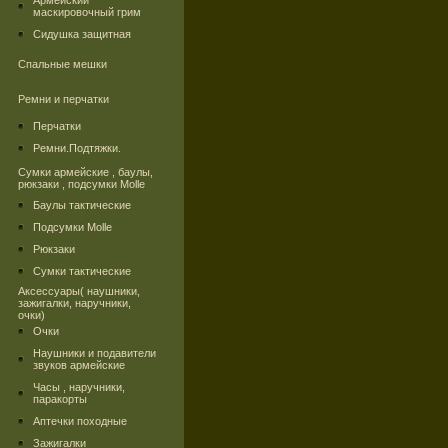
Армейский
маскировочный грим
Сидушка защитная
Спальные мешки
Ремни и перчатки
Перчатки
Ремни.Подтяжки.
Сумки армейские , баулы,
рюкзаки , подсумки Molle
Баулы тактические
Подсумки Molle
Рюкзаки
Сумки тактические
Аксессуары( наушники,
зажигалки, наручники,
очки)
Очки
Наушники и подавители
звуков армейские
Часы , наручники,
паракорты
Аптечки походные
Зажигалки