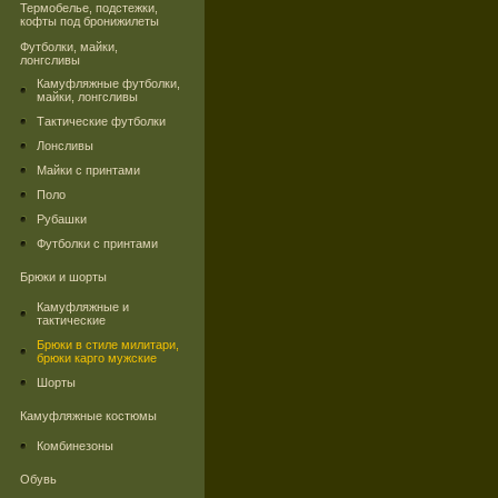
Термобелье, подстежки,
кофты под бронижилеты
Футболки, майки,
лонгсливы
Камуфляжные футболки,
майки, лонгсливы
Тактические футболки
Лонсливы
Майки с принтами
Поло
Рубашки
Футболки с принтами
Брюки и шорты
Камуфляжные и
тактические
Брюки в стиле милитари,
брюки карго мужские
Шорты
Камуфляжные костюмы
Комбинезоны
Обувь