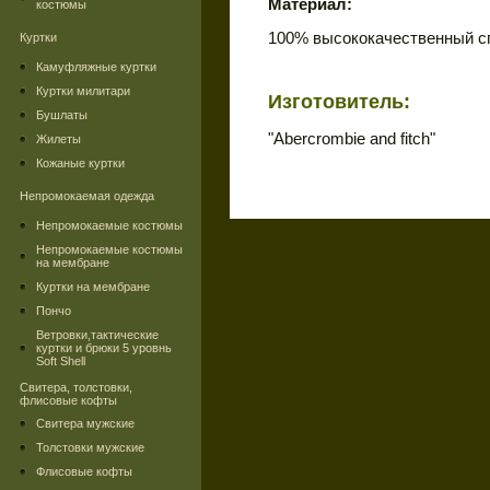
Материал:
костюмы
100% высококачественный с
Куртки
Камуфляжные куртки
Куртки милитари
Изготовитель:
Бушлаты
"Abercrombie and fitch"
Жилеты
Кожаные куртки
Непромокаемая одежда
Непромокаемые костюмы
Непромокаемые костюмы
на мембране
Куртки на мембране
Пончо
Ветровки,тактические
куртки и брюки 5 уровнь
Soft Shell
Свитера, толстовки,
флисовые кофты
Свитера мужские
Толстовки мужские
Флисовые кофты