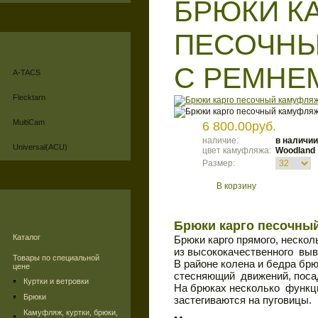
БРЮКИ К
ПЕСОЧНЫ
С РЕМНЕ
A-TACS
Flecktarn
MultiCam
6 800.00руб.
наличие:
в наличии
Universal(ACU)
цвет камуфляжа:
Woodland
Размер:
В корзину
Брюки карго песочн
Каталог
Брюки карго прямого, нескол
из высококачественного выв
Товары по специальной
В районе колена и бедра брю
цене
стесняющий движений, посадк
Куртки и ветровки
На брюках несколько функц
Брюки
застегиваются на пуговицы.
Камуфляж, куртки, брюки,