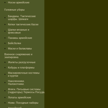
Носки армейские
Головные уборы
Банданы. Тактические
шарфы. Шемаги
Кепки тактические.Каски
Шапки вязаные и
флисовые
Панамы армейские
Бейсболки
Маски и балаклавы
Военное снаряжение и
экипировка
Жилеты разгрузочные
Кобуры и платформы
Маскировочные костюмы
и куртки
Наколенники.
Налокотники.
Фляги. Питьевые системы
(гидраторы).Термосы.Посуда.
Лопаты армейские
Ножи. Походные наборы