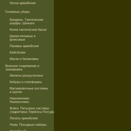
Носки армейские
Головные уборы
Банданы. Тактические
шарфы. Шемаги
Кепки тактические.Каски
Шапки вязаные и
флисовые
Панамы армейские
Бейсболки
Маски и балаклавы
Военное снаряжение и
экипировка
Жилеты разгрузочные
Кобуры и платформы
Маскировочные костюмы
и куртки
Наколенники.
Налокотники.
Фляги. Питьевые системы
(гидраторы).Термосы.Посуда.
Лопаты армейские
Ножи. Походные наборы