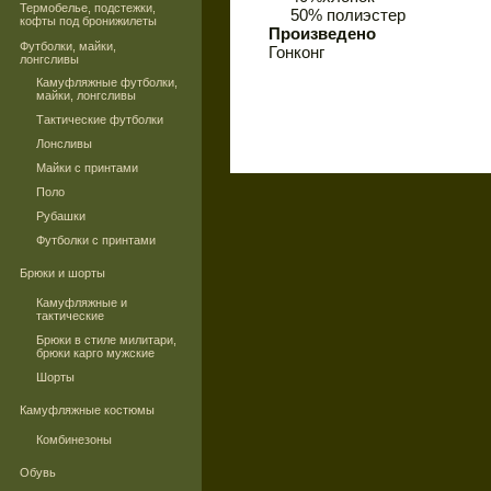
Термобелье, подстежки,
50% полиэстер
кофты под бронижилеты
Произведено
Футболки, майки,
Гонконг
лонгсливы
Камуфляжные футболки,
майки, лонгсливы
Тактические футболки
Лонсливы
Майки с принтами
Поло
Рубашки
Футболки с принтами
Брюки и шорты
Камуфляжные и
тактические
Брюки в стиле милитари,
брюки карго мужские
Шорты
Камуфляжные костюмы
Комбинезоны
Обувь