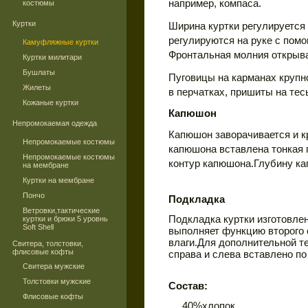
например, компаса.
костюмы
Куртки
Ширина куртки регулируется 
регулируются на руке с пом
Камуфляжные куртки
Фронтальная молния открыва
Куртки милитари
Бушлаты
Пуговицы на карманах крупно
Жилеты
в перчатках, пришиты на тес
Кожаные куртки
Капюшон
Непромокаемая одежда
Капюшон заворачивается и к
Непромокаемые костюмы
капюшона вставлена тонкая 
Непромокаемые костюмы
контур капюшона.Глубину ка
на мембране
Куртки на мембране
Пончо
Подкладка
Ветровки,тактические
Подкладка куртки изготовлен
куртки и брюки 5 уровнь
Soft Shell
выполняет функцию второго 
влаги.Для дополнительной т
Свитера, толстовки,
флисовые кофты
справа и слева вставлено п
Свитера мужские
Толстовки мужские
Состав:
Флисовые кофты
40%хлопок