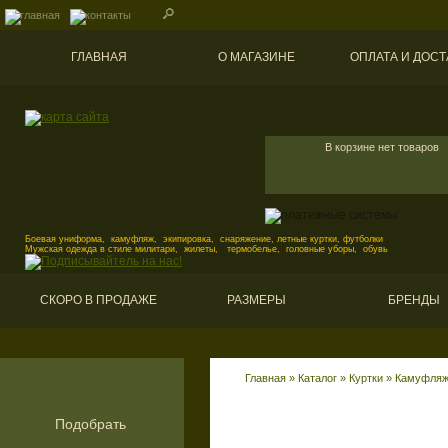
ГЛАВНАЯ
О МАГАЗИНЕ
ОПЛАТА И ДОСТ
В корзине нет товаров
Боевая униформа, камуфляж, экипировка, снаряжение, летные куртки, футболки
Мужская одежда в стиле милитари, жилеты, термобелье, головные уборы, обувь
СКОРО В ПРОДАЖЕ
РАЗМЕРЫ
БРЕНДЫ
Главная
»
Каталог
»
Куртки
»
Камуфляж
Подобрать