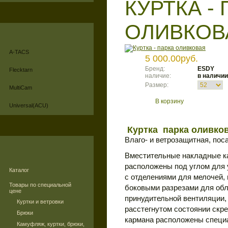
КУРТКА -
ОЛИВКОВ
A-TACS
5 000.00руб.
Бренд:
ESDY
Flecktarn
наличие:
в наличии
Размер:
MultiCam
В корзину
Universal(ACU)
Куртка парка оливко
Влаго- и ветрозащитная, пос
Вместительные накладные ка
расположены под углом для 
Каталог
с отделениями для мелочей, 
Товары по специальной
боковыми разрезами для обл
цене
принудительной вентиляции,
Куртки и ветровки
расстегнутом состоянии скр
Брюки
кармана расположены специ
Камуфляж, куртки, брюки,