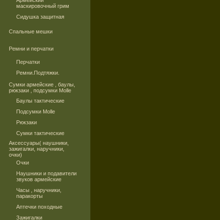
Армейский
маскировочный грим
Сидушка защитная
Спальные мешки
Ремни и перчатки
Перчатки
Ремни.Подтяжки.
Сумки армейские , баулы,
рюкзаки , подсумки Molle
Баулы тактические
Подсумки Molle
Рюкзаки
Сумки тактические
Аксессуары( наушники,
зажигалки, наручники,
очки)
Очки
Наушники и подавители
звуков армейские
Часы , наручники,
паракорты
Аптечки походные
Зажигалки