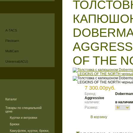
ТОЛСТОВ
КАПЮШО
DOBERM
A-TACS
Flecktarn
AGGRESS
MultiCam
OF THE 
Universal(ACU)
7 300.00руб.
Бренд:
Doberman
Aggressive
Каталог
наличие:
в наличии
Размер:
Товары по специальной
цене
В корзину
Куртки и ветровки
Брюки
Камуфляж, куртки, брюки,