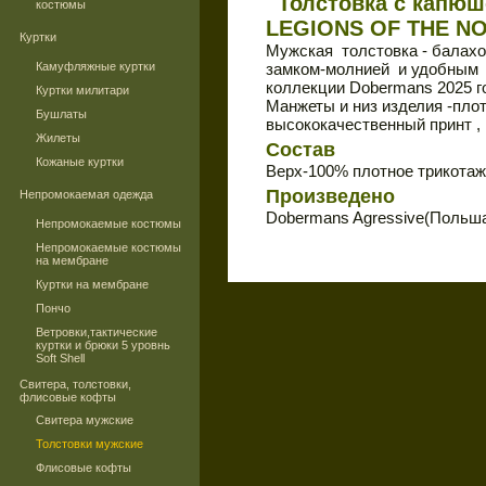
Толстовка с капюш
костюмы
LEGIONS OF THE N
Куртки
Мужская толстовка - балахо
Камуфляжные куртки
замком-молнией и удобным 
коллекции Dobermans 2025 г
Куртки милитари
Манжеты и низ изделия -пло
Бушлаты
высококачественный принт ,
Жилеты
Состав
Кожаные куртки
Верх-100% плотное трикотаж
Произведено
Непромокаемая одежда
Dobermans Agressive(Польш
Непромокаемые костюмы
Непромокаемые костюмы
на мембране
Куртки на мембране
Пончо
Ветровки,тактические
куртки и брюки 5 уровнь
Soft Shell
Свитера, толстовки,
флисовые кофты
Свитера мужские
Толстовки мужские
Флисовые кофты