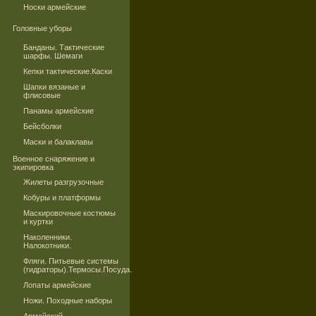
Носки армейские
Головные уборы
Банданы. Тактические
шарфы. Шемаги
Кепки тактические.Каски
Шапки вязаные и
флисовые
Панамы армейские
Бейсболки
Маски и балаклавы
Военное снаряжение и
экипировка
Жилеты разгрузочные
Кобуры и платформы
Маскировочные костюмы
и куртки
Наколенники.
Налокотники.
Фляги. Питьевые системы
(гидраторы).Термосы.Посуда.
Лопаты армейские
Ножи. Походные наборы