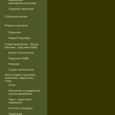
Армейский
маскировочный грим
Сидушка защитная
Спальные мешки
Ремни и перчатки
Перчатки
Ремни.Подтяжки.
Сумки армейские , баулы,
рюкзаки , подсумки Molle
Баулы тактические
Подсумки Molle
Рюкзаки
Сумки тактические
Аксессуары( наушники,
зажигалки, наручники,
очки)
Очки
Наушники и подавители
звуков армейские
Часы , наручники,
паракорты
Аптечки походные
Зажигалки