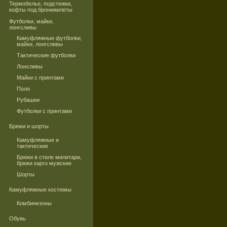
Термобелье, подстежки,
кофты под бронижилеты
Футболки, майки,
лонгсливы
Камуфляжные футболки,
майки, лонгсливы
Тактические футболки
Лонсливы
Майки с принтами
Поло
Рубашки
Футболки с принтами
Брюки и шорты
Камуфляжные и
тактические
Брюки в стиле милитари,
брюки карго мужские
Шорты
Камуфляжные костюмы
Комбинезоны
Обувь