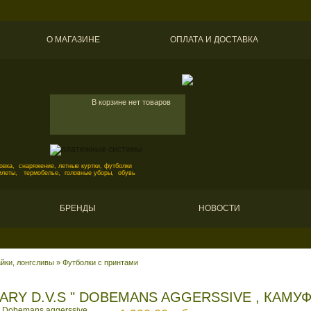
О МАГАЗИНЕ
ОПЛАТА И ДОСТАВКА
В корзине нет товаров
вка, снаряжение, летные куртки, футболки
илеты, термобелье, головные уборы, обувь
БРЕНДЫ
НОВОСТИ
йки, лонгсливы
»
Футболки с принтами
TARY D.V.S " DOBEMANS AGGERSSIVE , КАМУ