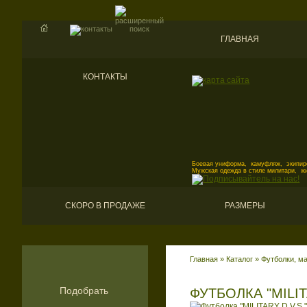
ГЛАВНАЯ
КОНТАКТЫ
Боевая униформа, камуфляж, экипиро
Мужская одежда в стиле милитари, ж
СКОРО В ПРОДАЖЕ
РАЗМЕРЫ
Главная
»
Каталог
»
Футболки, ма
Подобрать
ФУТБОЛКА "MILI