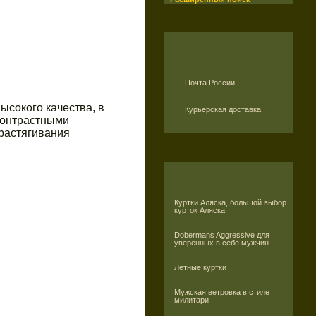
Почта России
сокого качества, в
Курьерская доставка
контрастными
 растягивания
Куртки Аляска, большой выбор
курток Аляска
Dobermans Aggressive для
уверенных в себе мужчин
Летные куртки
Мужская ветровка в стиле
милитари