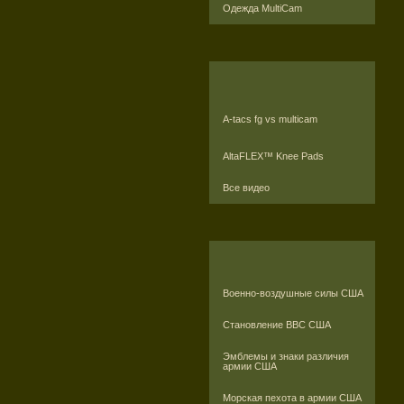
Одежда MultiCam
A-tacs fg vs multicam
AltaFLEX™ Knee Pads
Все видео
Военно-воздушные силы США
Становление ВВС США
Эмблемы и знаки различия
армии США
Морская пехота в армии США