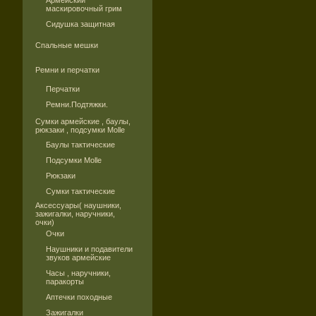
Армейский
маскировочный грим
Сидушка защитная
Спальные мешки
Ремни и перчатки
Перчатки
Ремни.Подтяжки.
Сумки армейские , баулы,
рюкзаки , подсумки Molle
Баулы тактические
Подсумки Molle
Рюкзаки
Сумки тактические
Аксессуары( наушники,
зажигалки, наручники,
очки)
Очки
Наушники и подавители
звуков армейские
Часы , наручники,
паракорты
Аптечки походные
Зажигалки