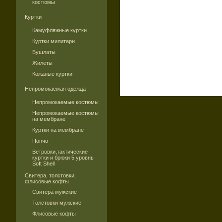
костюмы
Куртки
Камуфляжные куртки
Куртки милитари
Бушлаты
Жилеты
Кожаные куртки
Непромокаемая одежда
Непромокаемые костюмы
Непромокаемые костюмы
на мембране
Куртки на мембране
Пончо
Ветровки,тактические
куртки и брюки 5 уровнь
Soft Shell
Свитера, толстовки,
флисовые кофты
Свитера мужские
Толстовки мужские
Флисовые кофты