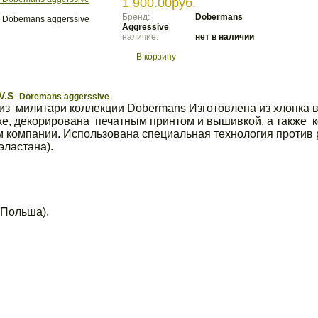
1 900.00руб.
Бренд:
Dobermans
Aggressive
наличие:
нет в наличии
В корзину
.V.S
Doremans aggerssive
з милитари коллекции Dobermans Изготовлена из хлопка вы
е, декорирована печатным принтом и вышивкой, а также 
ом компании. Использована специальная технология против
эластана).
(Польша).