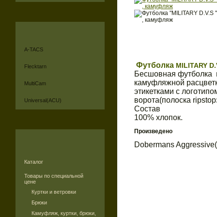
A-TACS
Футболка
MILITARY D
Flecktarn
Бесшовная футболка и
камуфляжной расцветк
MultiCam
этикетками с логотип
ворота(полоска ripstop
Universal(ACU)
Состав
100% хлопок.
Произведено
Dobermans Aggressive
Каталог
Товары по специальной
цене
Куртки и ветровки
Брюки
Камуфляж, куртки, брюки,