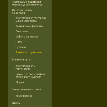
Термобелье, подстежки,
кофты под бронижилеты
Футболки, майки,
лонгсливы
Камуфляжные футболки,
майки, лонгсливы
Тактические футболки
Лонсливы
Майки с принтами
Поло
Рубашки
Футболки с принтами
Брюки и шорты
Камуфляжные и
тактические
Брюки в стиле милитари,
брюки карго мужские
Шорты
Камуфляжные костюмы
Комбинезоны
Обувь