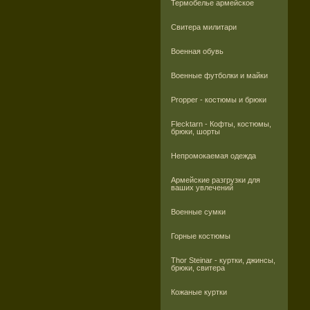
Термобелье армейское
Свитера милитари
Военная обувь
Военные футболки и майки
Propper - костюмы и брюки
Flecktarn - Кофты, костюмы,
брюки, шорты
Непромокаемая одежда
Армейские разгрузки для
ваших увлечений
Военные сумки
Горные костюмы
Thor Steinar - куртки, джинсы,
брюки, свитера
Кожаные куртки