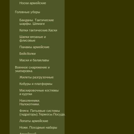
Носки армейские
Головные уборы
Банданы. Тактические
шарфы. Шемаги
Кепки тактические.Каски
Шапки вязаные и
флисовые
Панамы армейские
Бейсболки
Маски и балаклавы
Военное снаряжение и
экипировка
Жилеты разгрузочные
Кобуры и платформы
Маскировочные костюмы
и куртки
Наколенники.
Налокотники.
Фляги. Питьевые системы
(гидраторы).Термосы.Посуда.
Лопаты армейские
Ножи. Походные наборы