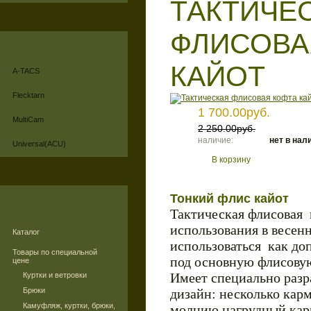
ТАКТИЧЕ
ФЛИСОВА
КАЙОТ
A-TACS
Flecktarn
1 700.00руб.
MultiCam
2 250.00руб.
наличие:
нет в нал
Universal(ACU)
В корзину
Тонкий флис кайот
Тактическая флисовая 
использования в весен
Каталог
использоваться как д
Товары по специальной
под основную флисову
цене
Имеет специально раз
Куртки и ветровки
Брюки
дизайн: несколько кар
Камуфляж, куртки, брюки,
молнию,нагрудный кар