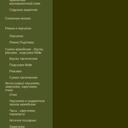
Армейский
маскировочный грим
Сидушка защитная
Спальные мешки
Ремни и перчатки
Перчатки
Ремни.Подтяжки.
Сумки армейские , баулы,
рюкзаки , подсумки Molle
Баулы тактические
Подсумки Molle
Рюкзаки
Сумки тактические
Аксессуары( наушники,
зажигалки, наручники,
очки)
Очки
Наушники и подавители
звуков армейские
Часы , наручники,
паракорты
Аптечки походные
Зажигалки