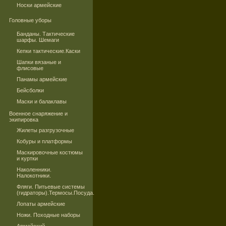
Носки армейские
Головные уборы
Банданы. Тактические
шарфы. Шемаги
Кепки тактические.Каски
Шапки вязаные и
флисовые
Панамы армейские
Бейсболки
Маски и балаклавы
Военное снаряжение и
экипировка
Жилеты разгрузочные
Кобуры и платформы
Маскировочные костюмы
и куртки
Наколенники.
Налокотники.
Фляги. Питьевые системы
(гидраторы).Термосы.Посуда.
Лопаты армейские
Ножи. Походные наборы