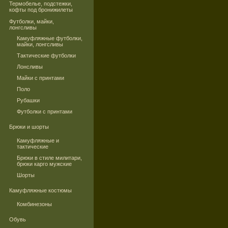
Термобелье, подстежки,
кофты под бронижилеты
Футболки, майки,
лонгсливы
Камуфляжные футболки,
майки, лонгсливы
Тактические футболки
Лонсливы
Майки с принтами
Поло
Рубашки
Футболки с принтами
Брюки и шорты
Камуфляжные и
тактические
Брюки в стиле милитари,
брюки карго мужские
Шорты
Камуфляжные костюмы
Комбинезоны
Обувь