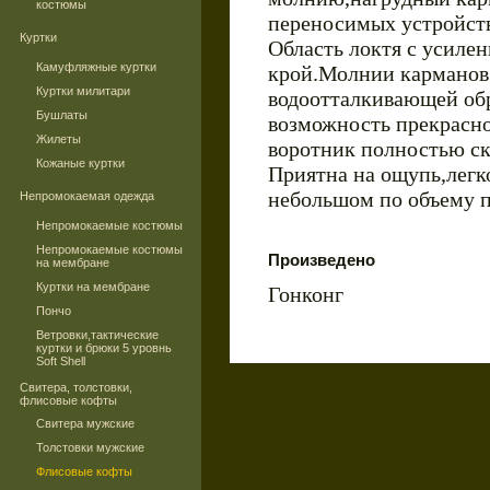
костюмы
переносимых устройст
Куртки
Область локтя с усиле
Камуфляжные куртки
крой.Молнии карманов 
Куртки милитари
водоотталкивающей обр
Бушлаты
возможность прекрасн
Жилеты
воротник полностью с
Кожаные куртки
Приятна на ощупь,легк
небольшом по объему п
Непромокаемая одежда
Непромокаемые костюмы
Непромокаемые костюмы
Произведено
на мембране
Куртки на мембране
Гонконг
Пончо
Ветровки,тактические
куртки и брюки 5 уровнь
Soft Shell
Свитера, толстовки,
флисовые кофты
Свитера мужские
Толстовки мужские
Флисовые кофты