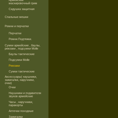
Армейский
маскировочный грим
Сидушка защитная
Спальные мешки
Ремни и перчатки
Перчатки
Ремни.Подтяжки.
Сумки армейские , баулы,
рюкзаки , подсумки Molle
Баулы тактические
Подсумки Molle
Рюкзаки
Сумки тактические
Аксессуары( наушники,
зажигалки, наручники,
очки)
Очки
Наушники и подавители
звуков армейские
Часы , наручники,
паракорты
Аптечки походные
Зажигалки