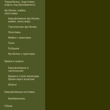
Термобелье, подстежки,
кофты под бронижилеты
Футболки, майки,
лонгсливы
Камуфляжные футболки,
майки, лонгсливы
Тактические футболки
Лонсливы
Майки с принтами
Поло
Рубашки
Футболки с принтами
Брюки и шорты
Камуфляжные и
тактические
Брюки в стиле милитари,
брюки карго мужские
Шорты
Камуфляжные костюмы
Комбинезоны
Обувь