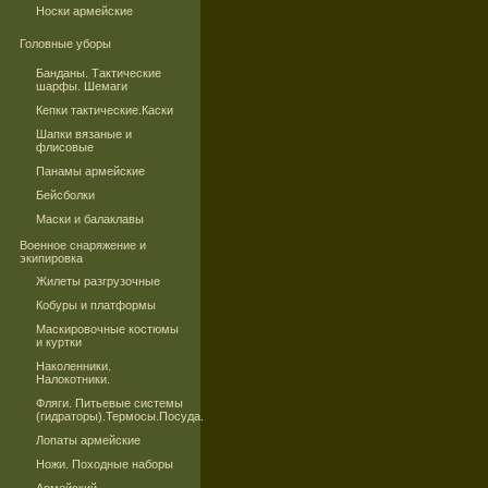
Носки армейские
Головные уборы
Банданы. Тактические
шарфы. Шемаги
Кепки тактические.Каски
Шапки вязаные и
флисовые
Панамы армейские
Бейсболки
Маски и балаклавы
Военное снаряжение и
экипировка
Жилеты разгрузочные
Кобуры и платформы
Маскировочные костюмы
и куртки
Наколенники.
Налокотники.
Фляги. Питьевые системы
(гидраторы).Термосы.Посуда.
Лопаты армейские
Ножи. Походные наборы