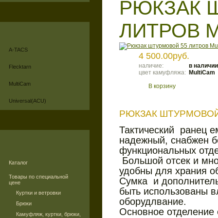
РЮКЗАК 
ЛИТРОВ 
A-TACS
4 500.00руб.
наличие:
в наличии
Flecktarn
цвет камуфляжа:
MultiCam
MultiCam
В корзину
Universal(ACU)
РЮКЗАК ШТУРМОВОЙ
Тактический ранец е
надежный, снабжен 
функциональных отде
Большой отсек и мн
Каталог
удобны для храния о
Товары по специальной
Сумка и дополнитель
цене
быть использованы в
Куртки и ветровки
оборудлвание.
Брюки
Основное отделение
Камуфляж, куртки, брюки,