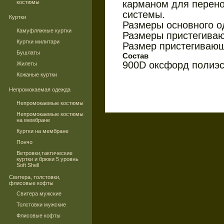
карманом для перено
костюмы
системы.
Куртки
Размеры основного о
Камуфляжные куртки
Размеры пристегива
Куртки милитари
Размер пристегивающ
Бушлаты
Состав
900D оксфорд полиэ
Жилеты
Кожаные куртки
Непромокаемая одежда
Непромокаемые костюмы
Непромокаемые костюмы
на мембране
Куртки на мембране
Пончо
Ветровки,тактические
куртки и брюки 5 уровнь
Soft Shell
Свитера, толстовки,
флисовые кофты
Свитера мужские
Толстовки мужские
Флисовые кофты