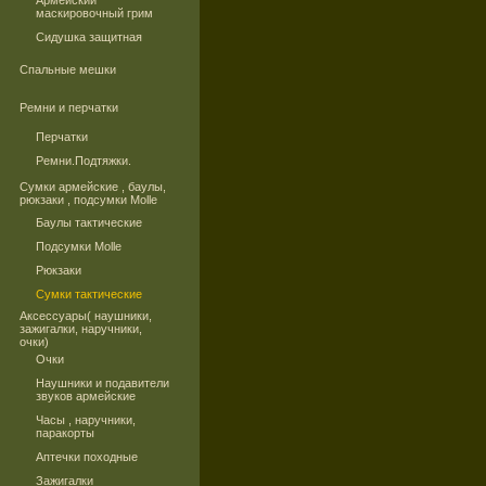
Армейский
маскировочный грим
Сидушка защитная
Спальные мешки
Ремни и перчатки
Перчатки
Ремни.Подтяжки.
Сумки армейские , баулы,
рюкзаки , подсумки Molle
Баулы тактические
Подсумки Molle
Рюкзаки
Сумки тактические
Аксессуары( наушники,
зажигалки, наручники,
очки)
Очки
Наушники и подавители
звуков армейские
Часы , наручники,
паракорты
Аптечки походные
Зажигалки