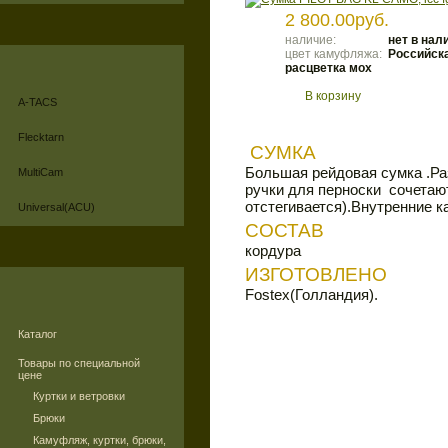
2 800.00руб.
наличие:
нет в нал
цвет камуфляжа:
Российск
расцветка мох
В корзину
A-TACS
Flecktarn
CУМКА
Большая рейдовая сумка .Ра
MultiCam
ручки для перноски сочетаю
отстегивается).Внутренние 
Universal(ACU)
СОСТАВ
кордура
ИЗГОТОВЛЕНО
Fostex(Голландия).
Каталог
Товары по специальной
цене
Куртки и ветровки
Брюки
Камуфляж, куртки, брюки,