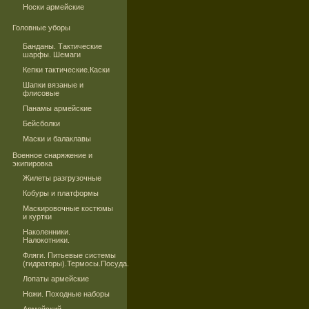
Носки армейские
Головные уборы
Банданы. Тактические
шарфы. Шемаги
Кепки тактические.Каски
Шапки вязаные и
флисовые
Панамы армейские
Бейсболки
Маски и балаклавы
Военное снаряжение и
экипировка
Жилеты разгрузочные
Кобуры и платформы
Маскировочные костюмы
и куртки
Наколенники.
Налокотники.
Фляги. Питьевые системы
(гидраторы).Термосы.Посуда.
Лопаты армейские
Ножи. Походные наборы