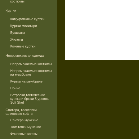
костюмы
Куртки
Камуфляжные куртки
Куртки милитари
Бушлаты
Жилеты
Кожаные куртки
Непромокаемая одежда
Непромокаемые костюмы
Непромокаемые костюмы
на мембране
Куртки на мембране
Пончо
Ветровки,тактические
куртки и брюки 5 уровнь
Soft Shell
Свитера, толстовки,
флисовые кофты
Свитера мужские
Толстовки мужские
Флисовые кофты