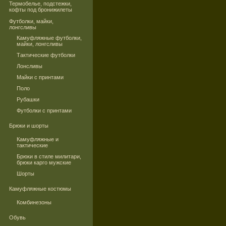
Термобелье, подстежки,
кофты под бронижилеты
Футболки, майки,
лонгсливы
Камуфляжные футболки,
майки, лонгсливы
Тактические футболки
Лонсливы
Майки с принтами
Поло
Рубашки
Футболки с принтами
Брюки и шорты
Камуфляжные и
тактические
Брюки в стиле милитари,
брюки карго мужские
Шорты
Камуфляжные костюмы
Комбинезоны
Обувь