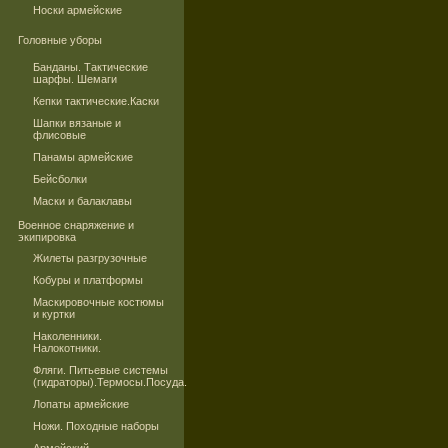
Носки армейские
Головные уборы
Банданы. Тактические
шарфы. Шемаги
Кепки тактические.Каски
Шапки вязаные и
флисовые
Панамы армейские
Бейсболки
Маски и балаклавы
Военное снаряжение и
экипировка
Жилеты разгрузочные
Кобуры и платформы
Маскировочные костюмы
и куртки
Наколенники.
Налокотники.
Фляги. Питьевые системы
(гидраторы).Термосы.Посуда.
Лопаты армейские
Ножи. Походные наборы