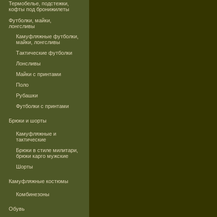
Термобелье, подстежки,
кофты под бронижилеты
Футболки, майки,
лонгсливы
Камуфляжные футболки,
майки, лонгсливы
Тактические футболки
Лонсливы
Майки с принтами
Поло
Рубашки
Футболки с принтами
Брюки и шорты
Камуфляжные и
тактические
Брюки в стиле милитари,
брюки карго мужские
Шорты
Камуфляжные костюмы
Комбинезоны
Обувь