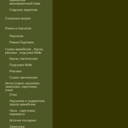
Армейский
маскировочный грим
Сидушка защитная
Спальные мешки
Ремни и перчатки
Перчатки
Ремни.Подтяжки.
Сумки армейские , баулы,
рюкзаки , подсумки Molle
Баулы тактические
Подсумки Molle
Рюкзаки
Сумки тактические
Аксессуары( наушники,
зажигалки, наручники,
очки)
Очки
Наушники и подавители
звуков армейские
Часы , наручники,
паракорты
Аптечки походные
Зажигалки