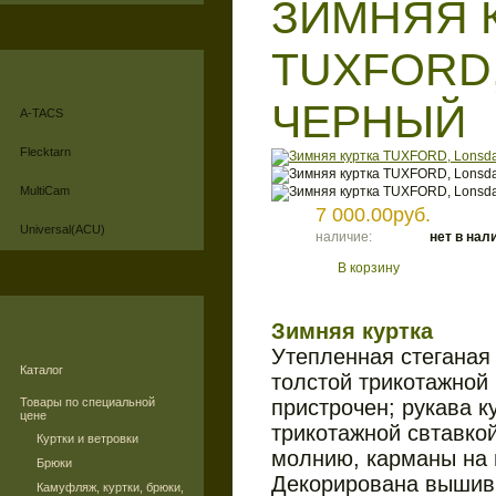
ЗИМНЯЯ 
TUXFORD,
ЧЕРНЫЙ
A-TACS
Flecktarn
MultiCam
7 000.00руб.
Universal(ACU)
наличие:
нет в нал
В корзину
Зимняя куртка
Утепленная стеганая 
Каталог
толстой трикотажной
Товары по специальной
пристрочен; рукава к
цене
трикотажной свтавкой
Куртки и ветровки
молнию, карманы на 
Брюки
Декорирована вышивк
Камуфляж, куртки, брюки,