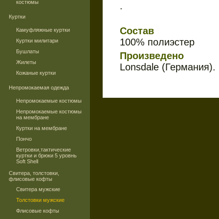
костюмы
.
Куртки
Состав
Камуфляжные куртки
100% полиэстер
Куртки милитари
Бушлаты
Произведено
Жилеты
Lonsdale (Германия).
Кожаные куртки
Непромокаемая одежда
Непромокаемые костюмы
Непромокаемые костюмы
на мембране
Куртки на мембране
Пончо
Ветровки,тактические
куртки и брюки 5 уровнь
Soft Shell
Свитера, толстовки,
флисовые кофты
Свитера мужские
Толстовки мужские
Флисовые кофты