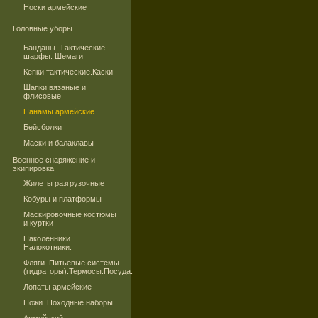
Носки армейские
Головные уборы
Банданы. Тактические
шарфы. Шемаги
Кепки тактические.Каски
Шапки вязаные и
флисовые
Панамы армейские
Бейсболки
Маски и балаклавы
Военное снаряжение и
экипировка
Жилеты разгрузочные
Кобуры и платформы
Маскировочные костюмы
и куртки
Наколенники.
Налокотники.
Фляги. Питьевые системы
(гидраторы).Термосы.Посуда.
Лопаты армейские
Ножи. Походные наборы