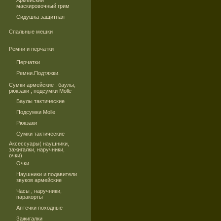
Армейский
маскировочный грим
Сидушка защитная
Спальные мешки
Ремни и перчатки
Перчатки
Ремни.Подтяжки.
Сумки армейские , баулы,
рюкзаки , подсумки Molle
Баулы тактические
Подсумки Molle
Рюкзаки
Сумки тактические
Аксессуары( наушники,
зажигалки, наручники,
очки)
Очки
Наушники и подавители
звуков армейские
Часы , наручники,
паракорты
Аптечки походные
Зажигалки