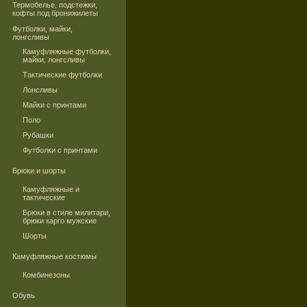
Термобелье, подстежки,
кофты под бронижилеты
Футболки, майки,
лонгсливы
Камуфляжные футболки,
майки, лонгсливы
Тактические футболки
Лонсливы
Майки с принтами
Поло
Рубашки
Футболки с принтами
Брюки и шорты
Камуфляжные и
тактические
Брюки в стиле милитари,
брюки карго мужские
Шорты
Камуфляжные костюмы
Комбинезоны
Обувь