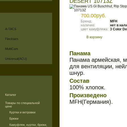
DESERT 10713Z
700.00руб.
Бренд:
MFH
наличие:
нет в нал
A-TACS
цвет камуфляжа:
3 Color De
В корзину
Flecktarn
MultiCam
Панама
Панама армейская, 
Universal(ACU)
для вентиляции, ней
шнур.
Состав
100% хлопок.
Произведено
Каталог
MFH(Германия).
Товары по специальной
цене
Куртки и ветровки
Брюки
Камуфляж, куртки, брюки,