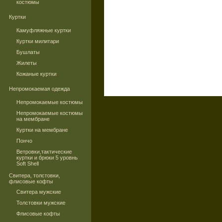
костюмы
Куртки
Камуфляжные куртки
Куртки милитари
Бушлаты
Жилеты
Кожаные куртки
Непромокаемая одежда
Непромокаемые костюмы
Непромокаемые костюмы
на мембране
Куртки на мембране
Пончо
Ветровки,тактические
куртки и брюки 5 уровнь
Soft Shell
Свитера, толстовки,
флисовые кофты
Свитера мужские
Толстовки мужские
Флисовые кофты