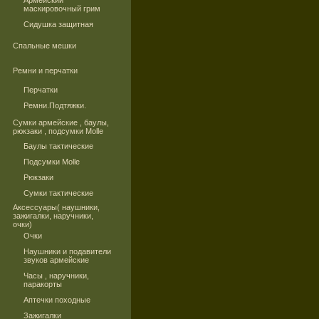
Армейский
маскировочный грим
Сидушка защитная
Спальные мешки
Ремни и перчатки
Перчатки
Ремни.Подтяжки.
Сумки армейские , баулы,
рюкзаки , подсумки Molle
Баулы тактические
Подсумки Molle
Рюкзаки
Сумки тактические
Аксессуары( наушники,
зажигалки, наручники,
очки)
Очки
Наушники и подавители
звуков армейские
Часы , наручники,
паракорты
Аптечки походные
Зажигалки