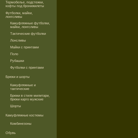
Термобелье, подстежки,
кофты под бронижилеты
Футболки, майки,
лонгсливы
Камуфляжные футболки,
майки, лонгсливы
Тактические футболки
Лонсливы
Майки с принтами
Поло
Рубашки
Футболки с принтами
Брюки и шорты
Камуфляжные и
тактические
Брюки в стиле милитари,
брюки карго мужские
Шорты
Камуфляжные костюмы
Комбинезоны
Обувь