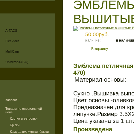
ЭМБЛЕМЫ
ВЫШИТЫЕ
A-TACS
50.00руб.
наличие:
в наличии
Flecktarn
В корзину
MultiCam
Universal(ACU)
Эмблема петличная
470)
Материал основы:
Сукно .Вышивка вып
Цвет основы -оливко
Каталог
Предназначен для кр
Товары по специальной
цене
липучке.Размер 3.5Х2
Куртки и ветровки
Цена указана за 1 шт
Брюки
Произведена
Камуфляж, куртки, брюки,