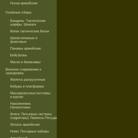
Носки армейские
Головные уборы
Банданы. Тактические
шарфы. Шемаги
Кепки тактические.Каски
Шапки вязаные и
флисовые
Панамы армейские
Бейсболки
Маски и балаклавы
Военное снаряжение и
экипировка
Жилеты разгрузочные
Кобуры и платформы
Маскировочные костюмы
и куртки
Наколенники.
Налокотники.
Фляги. Питьевые системы
(гидраторы).Термосы.Посуда.
Лопаты армейские
Ножи. Походные наборы