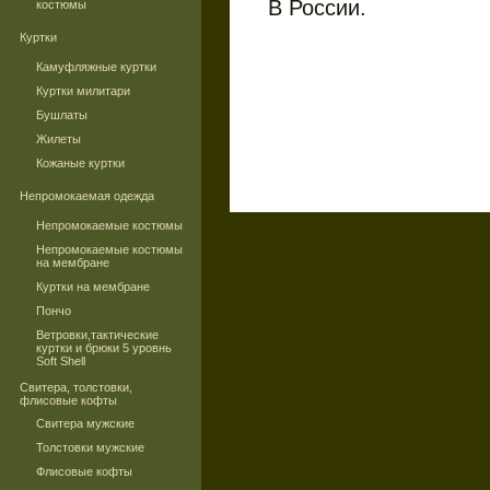
В России.
костюмы
Куртки
Камуфляжные куртки
Куртки милитари
Бушлаты
Жилеты
Кожаные куртки
Непромокаемая одежда
Непромокаемые костюмы
Непромокаемые костюмы
на мембране
Куртки на мембране
Пончо
Ветровки,тактические
куртки и брюки 5 уровнь
Soft Shell
Свитера, толстовки,
флисовые кофты
Свитера мужские
Толстовки мужские
Флисовые кофты