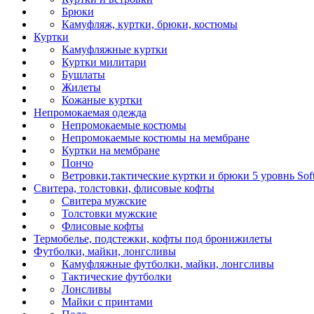
Брюки
Камуфляж, куртки, брюки, костюмы
Куртки
Камуфляжные куртки
Куртки милитари
Бушлаты
Жилеты
Кожаные куртки
Непромокаемая одежда
Непромокаемые костюмы
Непромокаемые костюмы на мембране
Куртки на мембране
Пончо
Ветровки,тактические куртки и брюки 5 уровнь Soft
Свитера, толстовки, флисовые кофты
Свитера мужские
Толстовки мужские
Флисовые кофты
Термобелье, подстежки, кофты под бронижилеты
Футболки, майки, лонгсливы
Камуфляжные футболки, майки, лонгсливы
Тактические футболки
Лонсливы
Майки с принтами