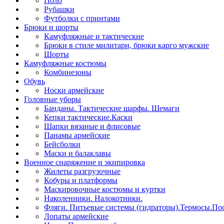
Поло
Рубашки
Футболки с принтами
Брюки и шорты
Камуфляжные и тактические
Брюки в стиле милитари, брюки карго мужские
Шорты
Камуфляжные костюмы
Комбинезоны
Обувь
Носки армейские
Головные уборы
Банданы. Тактические шарфы. Шемаги
Кепки тактические.Каски
Шапки вязаные и флисовые
Панамы армейские
Бейсболки
Маски и балаклавы
Военное снаряжение и экипировка
Жилеты разгрузочные
Кобуры и платформы
Маскировочные костюмы и куртки
Наколенники. Налокотники.
Фляги. Питьевые системы (гидраторы).Термосы.Пос
Лопаты армейские