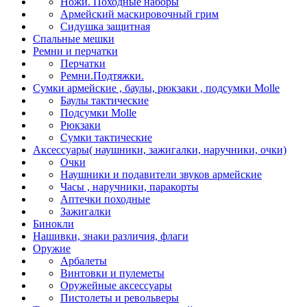
Ножи. Походные наборы
Армейский маскировочный грим
Сидушка защитная
Спальные мешки
Ремни и перчатки
Перчатки
Ремни.Подтяжки.
Сумки армейские , баулы, рюкзаки , подсумки Molle
Баулы тактические
Подсумки Molle
Рюкзаки
Сумки тактические
Аксессуары( наушники, зажигалки, наручники, очки)
Очки
Наушники и подавители звуков армейские
Часы , наручники, паракорты
Аптечки походные
Зажигалки
Бинокли
Нашивки, знаки различия, флаги
Оружие
Арбалеты
Винтовки и пулеметы
Оружейные аксессуары
Пистолеты и револьверы