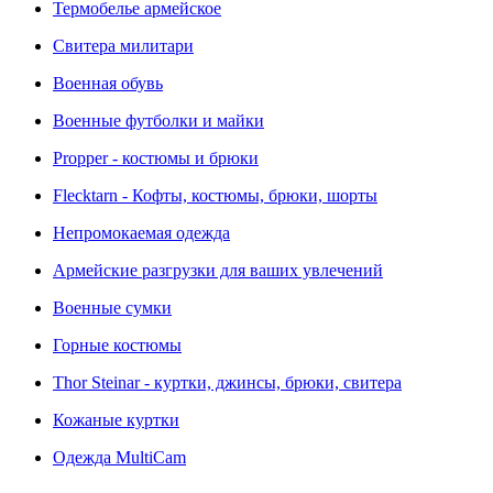
Термобелье армейское
Свитера милитари
Военная обувь
Военные футболки и майки
Propper - костюмы и брюки
Flecktarn - Кофты, костюмы, брюки, шорты
Непромокаемая одежда
Армейские разгрузки для ваших увлечений
Военные сумки
Горные костюмы
Thor Steinar - куртки, джинсы, брюки, свитера
Кожаные куртки
Одежда MultiCam