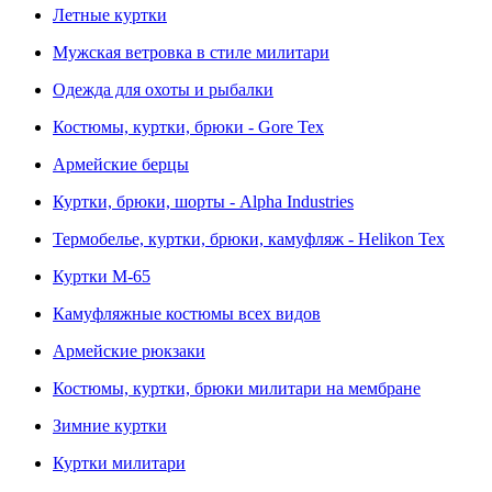
Летные куртки
Мужская ветровка в стиле милитари
Одежда для охоты и рыбалки
Костюмы, куртки, брюки - Gore Tex
Армейские берцы
Куртки, брюки, шорты - Alpha Industries
Термобелье, куртки, брюки, камуфляж - Helikon Tex
Куртки M-65
Камуфляжные костюмы всех видов
Армейские рюкзаки
Костюмы, куртки, брюки милитари на мембране
Зимние куртки
Куртки милитари