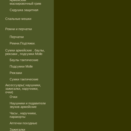
Армейский
маскировочный грим
Сидушка защитная
Спальные мешки
Ремни и перчатки
Перчатки
Ремни.Подтяжки.
Сумки армейские , баулы,
рюкзаки , подсумки Molle
Баулы тактические
Подсумки Molle
Рюкзаки
Сумки тактические
Аксессуары( наушники,
зажигалки, наручники,
очки)
Очки
Наушники и подавители
звуков армейские
Часы , наручники,
паракорты
Аптечки походные
Зажигалки