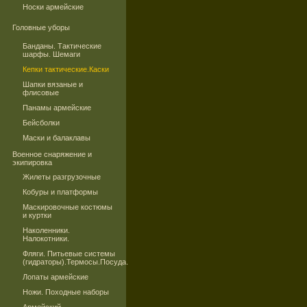
Носки армейские
Головные уборы
Банданы. Тактические
шарфы. Шемаги
Кепки тактические.Каски
Шапки вязаные и
флисовые
Панамы армейские
Бейсболки
Маски и балаклавы
Военное снаряжение и
экипировка
Жилеты разгрузочные
Кобуры и платформы
Маскировочные костюмы
и куртки
Наколенники.
Налокотники.
Фляги. Питьевые системы
(гидраторы).Термосы.Посуда.
Лопаты армейские
Ножи. Походные наборы