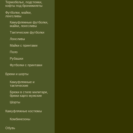
Термобелье, подстежки,
кофты под бронижилеты
Футболки, майки,
лонгсливы
Камуфляжные футболки,
майки, лонгсливы
Тактические футболки
Лонсливы
Майки с принтами
Поло
Рубашки
Футболки с принтами
Брюки и шорты
Камуфляжные и
тактические
Брюки в стиле милитари,
брюки карго мужские
Шорты
Камуфляжные костюмы
Комбинезоны
Обувь