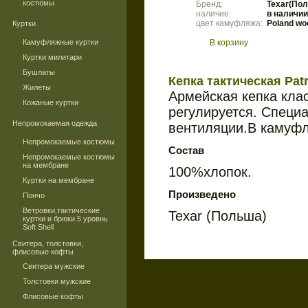
костюмы
Бренд:
Texar(По
наличие:
в наличии
цвет камуфляжа:
Poland wo
Куртки
Камуфляжные куртки
В корзину
Куртки милитари
Бушлаты
Кепка тактическая Patr
Жилеты
Армейская кепка кла
Кожаные куртки
регулируется. Специ
Непромокаемая одежда
вентиляции.В камуф
Непромокаемые костюмы
Состав
Непромокаемые костюмы
на мембране
100%хлопок.
Куртки на мембране
Произведено
Пончо
Ветровки,тактические
Texar (Польша)
куртки и брюки 5 уровнь
Soft Shell
Свитера, толстовки,
флисовые кофты
Свитера мужские
Толстовки мужские
Флисовые кофты