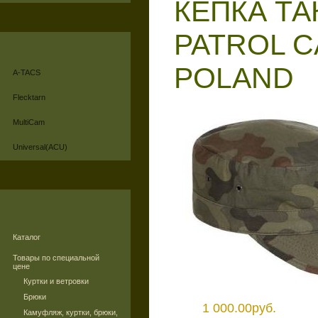
КЕПКА Т
PATROL C
POLAND
A-TACS
Flecktarn
MultiCam
Universal(ACU)
Каталог
Товары по специальной
цене
Куртки и ветровки
Брюки
1 000.00руб.
Камуфляж, куртки, брюки,