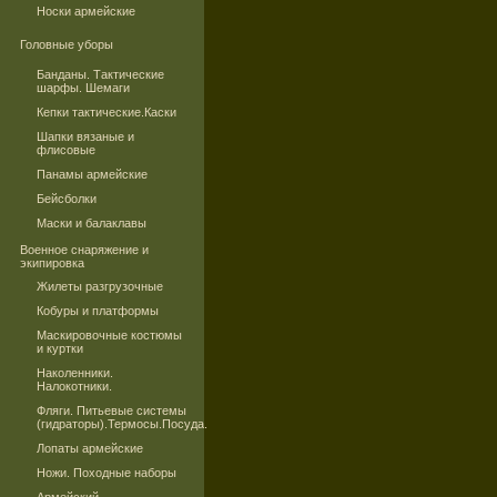
Носки армейские
Головные уборы
Банданы. Тактические
шарфы. Шемаги
Кепки тактические.Каски
Шапки вязаные и
флисовые
Панамы армейские
Бейсболки
Маски и балаклавы
Военное снаряжение и
экипировка
Жилеты разгрузочные
Кобуры и платформы
Маскировочные костюмы
и куртки
Наколенники.
Налокотники.
Фляги. Питьевые системы
(гидраторы).Термосы.Посуда.
Лопаты армейские
Ножи. Походные наборы