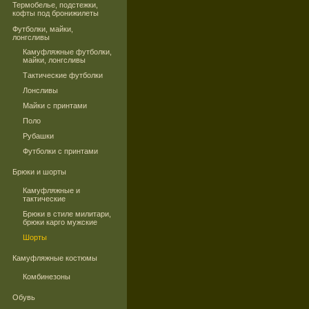
Термобелье, подстежки,
кофты под бронижилеты
Футболки, майки,
лонгсливы
Камуфляжные футболки,
майки, лонгсливы
Тактические футболки
Лонсливы
Майки с принтами
Поло
Рубашки
Футболки с принтами
Брюки и шорты
Камуфляжные и
тактические
Брюки в стиле милитари,
брюки карго мужские
Шорты
Камуфляжные костюмы
Комбинезоны
Обувь