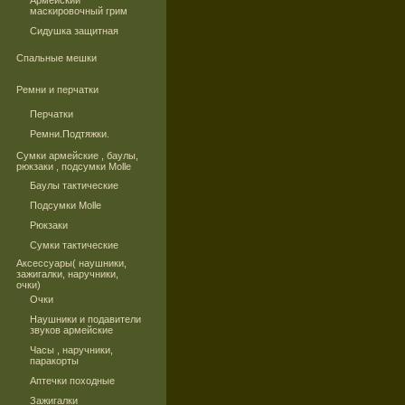
Армейский
маскировочный грим
Сидушка защитная
Спальные мешки
Ремни и перчатки
Перчатки
Ремни.Подтяжки.
Сумки армейские , баулы,
рюкзаки , подсумки Molle
Баулы тактические
Подсумки Molle
Рюкзаки
Сумки тактические
Аксессуары( наушники,
зажигалки, наручники,
очки)
Очки
Наушники и подавители
звуков армейские
Часы , наручники,
паракорты
Аптечки походные
Зажигалки