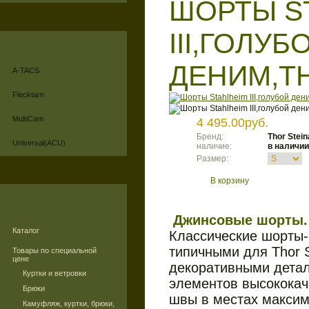
ШОРТЫ S
III,ГОЛУБ
ДЕНИМ,T
A-TACS
Flecktarn
MultiCam
4 495.00руб.
Бренд:
Thor Stein
Universal(ACU)
наличие:
в наличии
Размер:
В корзину
Джинсовые шорты.
Каталог
Классические шорты-
типичными для Thor 
Товары по специальной
цене
декоративными детал
Куртки и ветровки
элементов высококач
Брюки
швы в местах максим
Камуфляж, куртки, брюки,