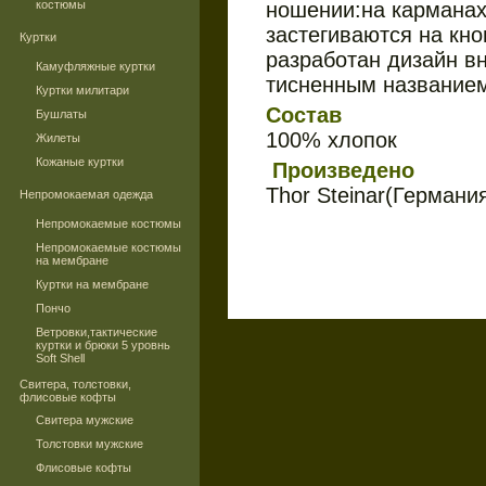
костюмы
ношении:на карманах
застегиваются на кно
Куртки
разработан дизайн вн
Камуфляжные куртки
тисненным названием
Куртки милитари
Состав
Бушлаты
100% хлопок
Жилеты
Кожаные куртки
Произведено
Thor Steinar(Германия
Непромокаемая одежда
Непромокаемые костюмы
Непромокаемые костюмы
на мембране
Куртки на мембране
Пончо
Ветровки,тактические
куртки и брюки 5 уровнь
Soft Shell
Свитера, толстовки,
флисовые кофты
Свитера мужские
Толстовки мужские
Флисовые кофты