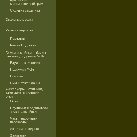
Армейский
маскировочный грим
Сидушка защитная
Спальные мешки
Ремни и перчатки
Перчатки
Ремни.Подтяжки.
Сумки армейские , баулы,
рюкзаки , подсумки Molle
Баулы тактические
Подсумки Molle
Рюкзаки
Сумки тактические
Аксессуары( наушники,
зажигалки, наручники,
очки)
Очки
Наушники и подавители
звуков армейские
Часы , наручники,
паракорты
Аптечки походные
Зажигалки