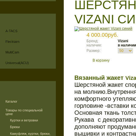
ШЕРСТЯН
VIZANI С
A-TACS
4 000.00руб.
Бренд:
Vizani
Flecktarn
наличие:
в наличии
Размер:
MultiCam
В корзину
Universal(ACU)
Вязанный жакет
Viz
Шерстяной жакет спор
на молнию.Внутрення
комфортного утепляю
Каталог
горловине -вставки к
Товары по специальной
Основная ткань толст
цене
Рукава с декоратив
Куртки и ветровки
дополняют продуман
Брюки
вышивки и контрастны
Камуфляж, куртки, брюки,