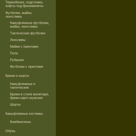
Термобелье, подстежки,
кофты под бронижилеты
Футболки, майки,
лонгсливы
Камуфляжные футболки,
майки, лонгсливы
Тактические футболки
Лонсливы
Майки с принтами
Поло
Рубашки
Футболки с принтами
Брюки и шорты
Камуфляжные и
тактические
Брюки в стиле милитари,
брюки карго мужские
Шорты
Камуфляжные костюмы
Комбинезоны
Обувь