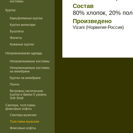
костюмы
Состав
Куртки
80% хлопок, 20% пол
Камуфляжные куртки
Произведено
Куртки милитари
Vizani (Норвегия-Россия)
Бушлаты
Жилеты
Кожаные куртки
Непромокаемая одежда
Непромокаемые костюмы
Непромокаемые костюмы
на мембране
Куртки на мембране
Пончо
Ветровки,тактические
куртки и брюки 5 уровнь
Soft Shell
Свитера, толстовки,
флисовые кофты
Свитера мужские
Толстовки мужские
Флисовые кофты