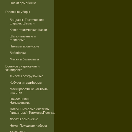
Носки армейские
Головные уборы
Банданы. Тактические
шарфы. Шемаги
Кепки тактические.Каски
Шапки вязаные и
флисовые
Панамы армейские
Бейсболки
Маски и балаклавы
Военное снаряжение и
экипировка
Жилеты разгрузочные
Кобуры и платформы
Маскировочные костюмы
и куртки
Наколенники.
Налокотники.
Фляги. Питьевые системы
(гидраторы).Термосы.Посуда.
Лопаты армейские
Ножи. Походные наборы