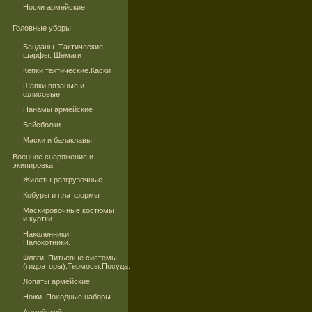
Носки армейские
Головные уборы
Банданы. Тактические
шарфы. Шемаги
Кепки тактические.Каски
Шапки вязаные и
флисовые
Панамы армейские
Бейсболки
Маски и балаклавы
Военное снаряжение и
экипировка
Жилеты разгрузочные
Кобуры и платформы
Маскировочные костюмы
и куртки
Наколенники.
Налокотники.
Фляги. Питьевые системы
(гидраторы).Термосы.Посуда.
Лопаты армейские
Ножи. Походные наборы