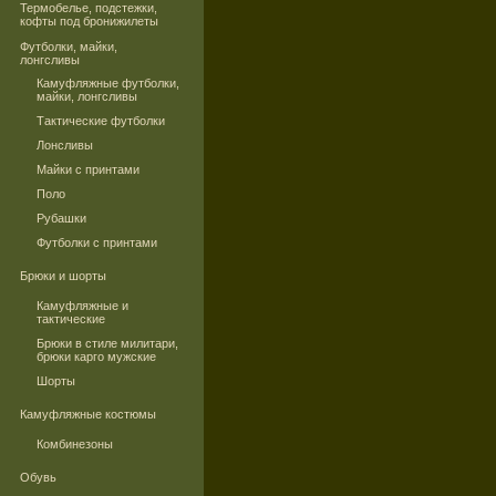
Термобелье, подстежки,
кофты под бронижилеты
Футболки, майки,
лонгсливы
Камуфляжные футболки,
майки, лонгсливы
Тактические футболки
Лонсливы
Майки с принтами
Поло
Рубашки
Футболки с принтами
Брюки и шорты
Камуфляжные и
тактические
Брюки в стиле милитари,
брюки карго мужские
Шорты
Камуфляжные костюмы
Комбинезоны
Обувь