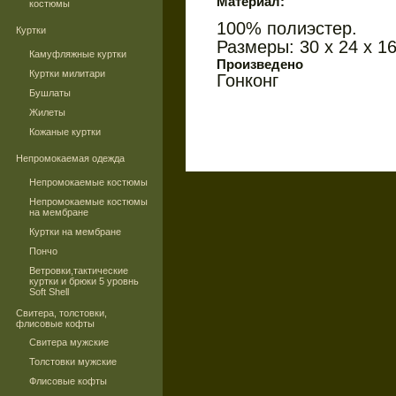
Материал:
костюмы
100% полиэстер.
Куртки
Размеры: 30 х 24 х 16
Камуфляжные куртки
Произведено
Куртки милитари
Гонконг
Бушлаты
Жилеты
Кожаные куртки
Непромокаемая одежда
Непромокаемые костюмы
Непромокаемые костюмы
на мембране
Куртки на мембране
Пончо
Ветровки,тактические
куртки и брюки 5 уровнь
Soft Shell
Свитера, толстовки,
флисовые кофты
Свитера мужские
Толстовки мужские
Флисовые кофты