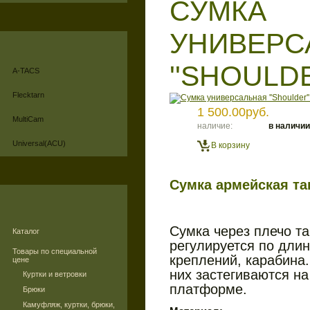
СУМКА
УНИВЕРС
''SHOULD
A-TACS
Flecktarn
1 500.00руб.
MultiCam
наличие:
в наличии
Universal(ACU)
В корзину
Сумка армейская та
Сумка через плечо т
Каталог
регулируется по длин
Товары по специальной
креплений, карабина.
цене
них застегиваются н
Куртки и ветровки
платформе.
Брюки
Камуфляж, куртки, брюки,