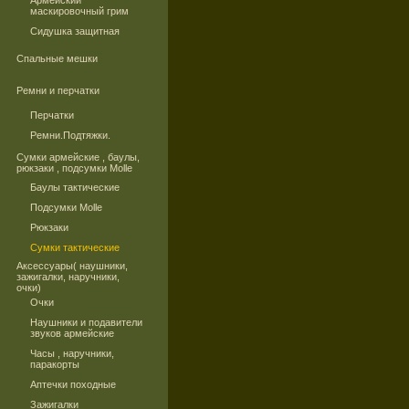
Армейский
маскировочный грим
Сидушка защитная
Спальные мешки
Ремни и перчатки
Перчатки
Ремни.Подтяжки.
Сумки армейские , баулы,
рюкзаки , подсумки Molle
Баулы тактические
Подсумки Molle
Рюкзаки
Сумки тактические
Аксессуары( наушники,
зажигалки, наручники,
очки)
Очки
Наушники и подавители
звуков армейские
Часы , наручники,
паракорты
Аптечки походные
Зажигалки