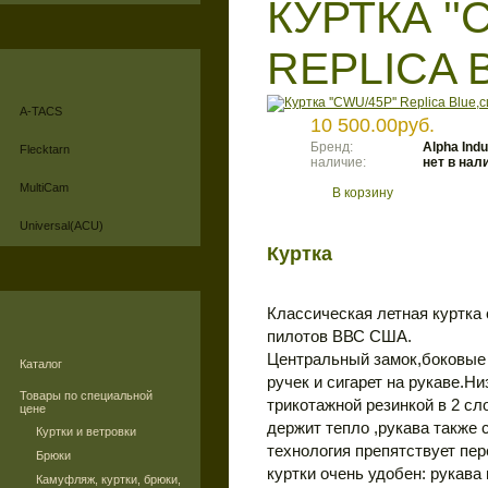
КУРТКА ''
REPLICA 
A-TACS
10 500.00руб.
Бренд:
Аlpha Indu
Flecktarn
наличие:
нет в нал
MultiCam
В корзину
Universal(ACU)
Куртка
Классическая летная куртка
пилотов ВВС США.
Центральный замок,боковые
Каталог
ручек и сигарет на рукаве.Н
Товары по специальной
трикотажной резинкой в 2 сло
цене
держит тепло ,рукава также
Куртки и ветровки
технология препятствует пер
Брюки
куртки очень удобен: рукава
Камуфляж, куртки, брюки,