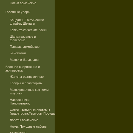
Носки армейские
Головные уборы
Банданы. Тактические
шарфы. Шемаги
Кепки тактические.Каски
Шапки вязаные и
флисовые
Панамы армейские
Бейсболки
Маски и балаклавы
Военное снаряжение и
экипировка
Жилеты разгрузочные
Кобуры и платформы
Маскировочные костюмы
и куртки
Наколенники.
Налокотники.
Фляги. Питьевые системы
(гидраторы).Термосы.Посуда.
Лопаты армейские
Ножи. Походные наборы