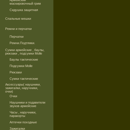
Армейский
маскировочный грим
Сидушка защитная
Спальные мешки
Ремни и перчатки
Перчатки
Ремни.Подтяжки.
Сумки армейские , баулы,
рюкзаки , подсумки Molle
Баулы тактические
Подсумки Molle
Рюкзаки
Сумки тактические
Аксессуары( наушники,
зажигалки, наручники,
очки)
Очки
Наушники и подавители
звуков армейские
Часы , наручники,
паракорты
Аптечки походные
Зажигалки