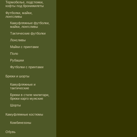
Термобелье, подстежки,
кофты под бронижилеты
Футболки, майки,
лонгсливы
Камуфляжные футболки,
майки, лонгсливы
Тактические футболки
Лонсливы
Майки с принтами
Поло
Рубашки
Футболки с принтами
Брюки и шорты
Камуфляжные и
тактические
Брюки в стиле милитари,
брюки карго мужские
Шорты
Камуфляжные костюмы
Комбинезоны
Обувь