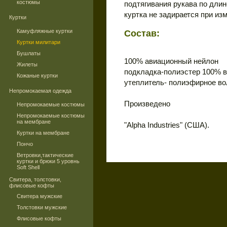
костюмы
подтягивания рукава по длин
куртка не задирается при из
Куртки
Камуфляжные куртки
Состав:
Куртки милитари
Бушлаты
100% авиационный нейлон
Жилеты
подкладка-полиэстер 100% в 
Кожаные куртки
утеплитель- полиэфирное во
Непромокаемая одежда
Произведено
Непромокаемые костюмы
Непромокаемые костюмы
на мембране
"Alpha Industries" (США).
Куртки на мембране
Пончо
Ветровки,тактические
куртки и брюки 5 уровнь
Soft Shell
Свитера, толстовки,
флисовые кофты
Свитера мужские
Толстовки мужские
Флисовые кофты