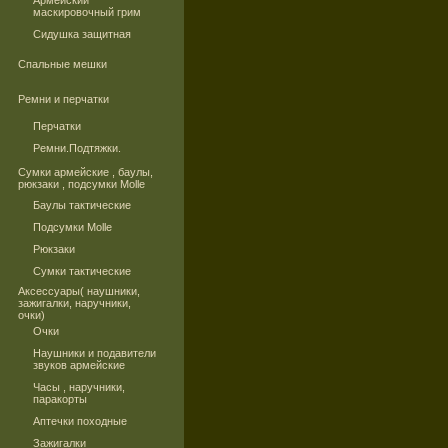
Армейский
маскировочный грим
Сидушка защитная
Спальные мешки
Ремни и перчатки
Перчатки
Ремни.Подтяжки.
Сумки армейские , баулы,
рюкзаки , подсумки Molle
Баулы тактические
Подсумки Molle
Рюкзаки
Сумки тактические
Аксессуары( наушники,
зажигалки, наручники,
очки)
Очки
Наушники и подавители
звуков армейские
Часы , наручники,
паракорты
Аптечки походные
Зажигалки