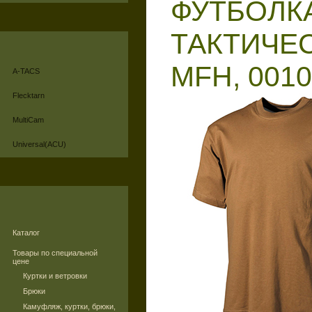
ФУТБОЛК
ТАКТИЧЕС
MFH, 001
A-TACS
Flecktarn
MultiCam
Universal(ACU)
Каталог
Товары по специальной
цене
Куртки и ветровки
Брюки
Камуфляж, куртки, брюки,