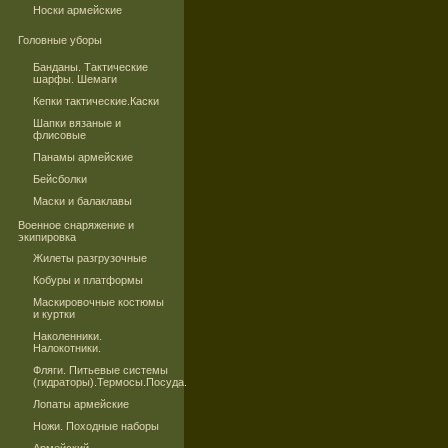
Носки армейские
Головные уборы
Банданы. Тактические
шарфы. Шемаги
Кепки тактические.Каски
Шапки вязаные и
флисовые
Панамы армейские
Бейсболки
Маски и балаклавы
Военное снаряжение и
экипировка
Жилеты разгрузочные
Кобуры и платформы
Маскировочные костюмы
и куртки
Наколенники.
Налокотники.
Фляги. Питьевые системы
(гидраторы).Термосы.Посуда.
Лопаты армейские
Ножи. Походные наборы