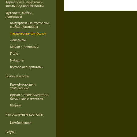
Термобелье, подстежки,
кофты под бронижилеты
Футболки, майки,
лонгсливы
Камуфляжные футболки,
майки, лонгсливы
Тактические футболки
Лонсливы
Майки с принтами
Поло
Рубашки
Футболки с принтами
Брюки и шорты
Камуфляжные и
тактические
Брюки в стиле милитари,
брюки карго мужские
Шорты
Камуфляжные костюмы
Комбинезоны
Обувь