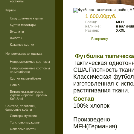
костюмы
Куртки
1 600.00руб.
Камуфляжные куртки
Бренд:
MFH
Куртки милитари
наличие:
в наличии
Размер:
XXXL
Бушлаты
Жилеты
В корзину
Кожаные куртки
Непромокаемая одежда
Футболка
тактическа
Тактическая однотон
Непромокаемые костюмы
Непромокаемые костюмы
США.Плотность ткани 
на мембране
Классическая футбол
Куртки на мембране
изготовленная с исп
Пончо
растягивания ткани.
Ветровки,тактические
куртки и брюки 5 уровнь
Состав
Soft Shell
100% хлопок
Свитера, толстовки,
флисовые кофты
Свитера мужские
Произведено
Толстовки мужские
MFH(Германия)
Флисовые кофты