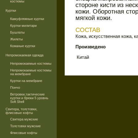
костюмы
стороне кисти из нес
кожи.
Оборотная стор
Куртки
мягкой кожи.
Камуфляжные куртки
Куртки милитари
СОСТАВ
Бушлаты
Кожа, искусственная кожа, к
Жилеты
Кожаные куртки
Произведено
Непромокаемая одежда
Китай
Непромокаемые костюмы
Непромокаемые костюмы
на мембране
Куртки на мембране
Пончо
Ветровки,тактические
куртки и брюки 5 уровнь
Soft Shell
Свитера, толстовки,
флисовые кофты
Свитера мужские
Толстовки мужские
Флисовые кофты