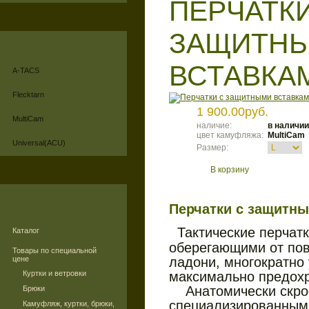
ПЕРЧАТКИ
ЗАЩИТН
ВСТАВКА
A-TACS
Flecktarn
1 900.00руб.
MultiCam
наличие:
в наличии
цвет камуфляжа:
MultiCam
Universal(ACU)
Размер:
В корзину
Перчатки с защитны
Тактические перчат
Каталог
оберегающими от по
Товары по специальной
цене
ладони, многократно
Куртки и ветровки
максимально предохр
Анатомически скрое
Брюки
специализированным
Камуфляж, куртки, брюки,