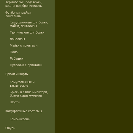
Термобелье, подстежки,
кофты под бронижилеты
Футболки, майки,
лонгсливы
Камуфляжные футболки,
майки, лонгсливы
Тактические футболки
Лонсливы
Майки с принтами
Поло
Рубашки
Футболки с принтами
Брюки и шорты
Камуфляжные и
тактические
Брюки в стиле милитари,
брюки карго мужские
Шорты
Камуфляжные костюмы
Комбинезоны
Обувь