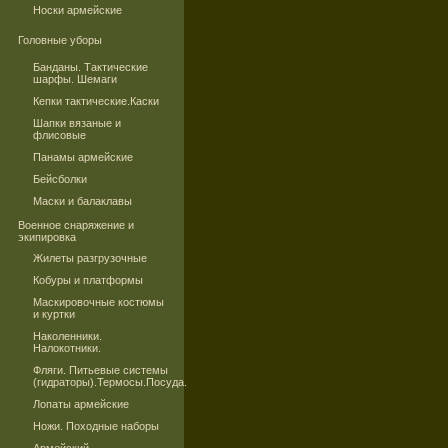
Носки армейские
Головные уборы
Банданы. Тактические
шарфы. Шемаги
Кепки тактические.Каски
Шапки вязаные и
флисовые
Панамы армейские
Бейсболки
Маски и балаклавы
Военное снаряжение и
экипировка
Жилеты разгрузочные
Кобуры и платформы
Маскировочные костюмы
и куртки
Наколенники.
Налокотники.
Фляги. Питьевые системы
(гидраторы).Термосы.Посуда.
Лопаты армейские
Ножи. Походные наборы