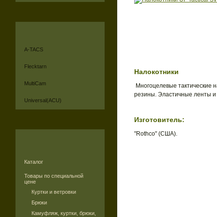
A-TACS
Flecktarn
Налокотники
MultiCam
Многоцелевые тактические н
резины. Эластичные ленты и 
Universal(ACU)
Изготовитель:
"Rothco" (США).
Каталог
Товары по специальной
цене
Куртки и ветровки
Брюки
Камуфляж, куртки, брюки,