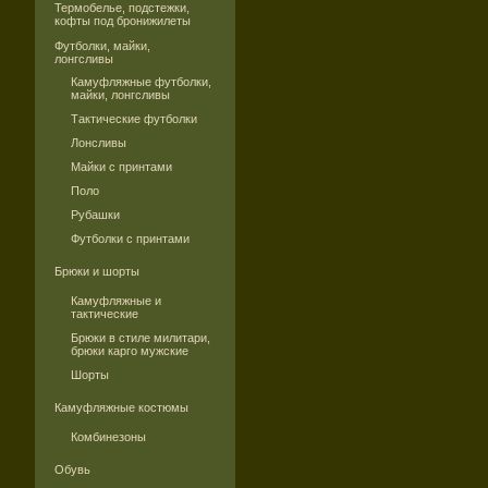
Термобелье, подстежки,
кофты под бронижилеты
Футболки, майки,
лонгсливы
Камуфляжные футболки,
майки, лонгсливы
Тактические футболки
Лонсливы
Майки с принтами
Поло
Рубашки
Футболки с принтами
Брюки и шорты
Камуфляжные и
тактические
Брюки в стиле милитари,
брюки карго мужские
Шорты
Камуфляжные костюмы
Комбинезоны
Обувь