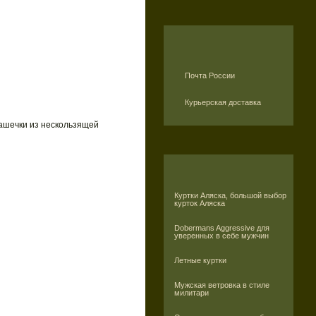
Почта России
Курьерская доставка
ашечки из нескользящей
Куртки Аляска, большой выбор
курток Аляска
Dobermans Aggressive для
уверенных в себе мужчин
Летные куртки
Мужская ветровка в стиле
милитари