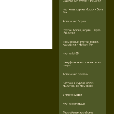
Одежда для охоты и рыбалки
Костюмы, куртки, брюки - Gore
Tex
Армейские берцы
Куртки, брюки, шорты - Alpha
Industries
Термобелье, куртки, брюки,
камуфляж - Helikon Tex
Куртки M-65
Камуфляжные костюмы всех
видов
Армейские рюкзаки
Костюмы, куртки, брюки
милитари на мембране
Зимние куртки
Куртки милитари
Термобелье армейское