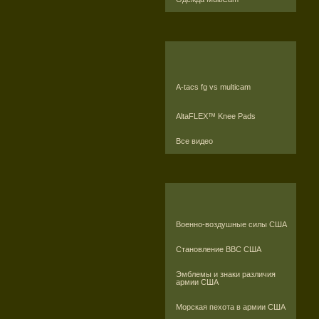
A-tacs fg vs multicam
AltaFLEX™ Knee Pads
Все видео
Военно-воздушные силы США
Становление ВВС США
Эмблемы и знаки различия
армии США
Морская пехота в армии США