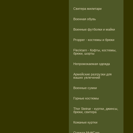
Свитера милитари
Военная обувь
Военные футболки и майки
Propper - костюмы и брюки
Flecktarn - Кофты, костюмы,
брюки, шорты
Непромокаемая одежда
Армейские разгрузки для
ваших увлечений
Военные сумки
Горные костюмы
Thor Steinar - куртки, джинсы,
брюки, свитера
Кожаные куртки
Одежда MultiCam