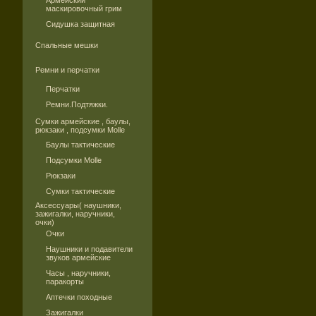
Армейский
маскировочный грим
Сидушка защитная
Спальные мешки
Ремни и перчатки
Перчатки
Ремни.Подтяжки.
Сумки армейские , баулы,
рюкзаки , подсумки Molle
Баулы тактические
Подсумки Molle
Рюкзаки
Сумки тактические
Аксессуары( наушники,
зажигалки, наручники,
очки)
Очки
Наушники и подавители
звуков армейские
Часы , наручники,
паракорты
Аптечки походные
Зажигалки