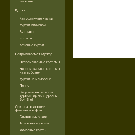
костюмы
Куртки
Камуфляжные куртки
Куртки милитари
Бушлаты
Жилеты
Кожаные куртки
Непромокаемая одежда
Непромокаемые костюмы
Непромокаемые костюмы
на мембране
Куртки на мембране
Пончо
Ветровки,тактические
куртки и брюки 5 уровнь
Soft Shell
Свитера, толстовки,
флисовые кофты
Свитера мужские
Толстовки мужские
Флисовые кофты