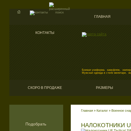
ГЛАВНАЯ
КОНТАКТЫ
Боевая униформа, камуфляж, экипиро
Мужская одежда в стиле милитари, ж
СКОРО В ПРОДАЖЕ
РАЗМЕРЫ
Главная
»
Каталог
»
Военное сна
Подобрать
НАЛОКОТНИКИ UF