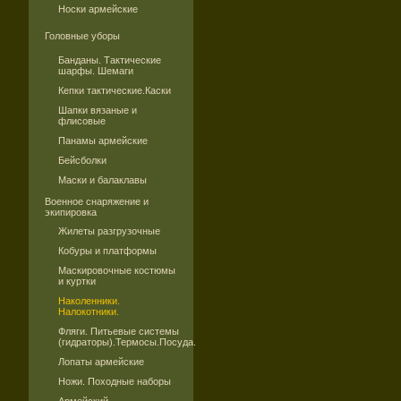
Носки армейские
Головные уборы
Банданы. Тактические
шарфы. Шемаги
Кепки тактические.Каски
Шапки вязаные и
флисовые
Панамы армейские
Бейсболки
Маски и балаклавы
Военное снаряжение и
экипировка
Жилеты разгрузочные
Кобуры и платформы
Маскировочные костюмы
и куртки
Наколенники.
Налокотники.
Фляги. Питьевые системы
(гидраторы).Термосы.Посуда.
Лопаты армейские
Ножи. Походные наборы