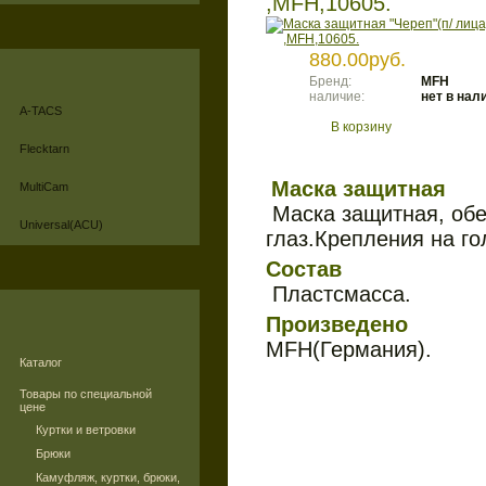
,MFH,10605.
880.00руб.
Бренд:
MFH
наличие:
нет в нал
A-TACS
В корзину
Flecktarn
Маска защитная
MultiCam
Маска защитная, обе
Universal(ACU)
глаз.Крепления на г
Состав
Пластсмасса.
Произведено
MFH(Германия).
Каталог
Товары по специальной
цене
Куртки и ветровки
Брюки
Камуфляж, куртки, брюки,