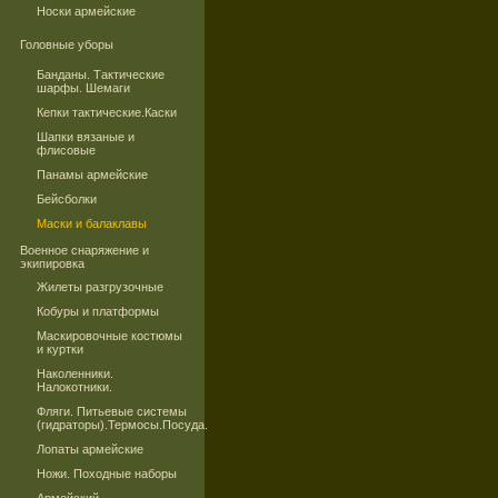
Носки армейские
Головные уборы
Банданы. Тактические
шарфы. Шемаги
Кепки тактические.Каски
Шапки вязаные и
флисовые
Панамы армейские
Бейсболки
Маски и балаклавы
Военное снаряжение и
экипировка
Жилеты разгрузочные
Кобуры и платформы
Маскировочные костюмы
и куртки
Наколенники.
Налокотники.
Фляги. Питьевые системы
(гидраторы).Термосы.Посуда.
Лопаты армейские
Ножи. Походные наборы