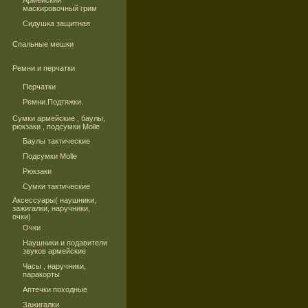
Армейский
маскировочный грим
Сидушка защитная
Спальные мешки
Ремни и перчатки
Перчатки
Ремни.Подтяжки.
Сумки армейские , баулы,
рюкзаки , подсумки Molle
Баулы тактические
Подсумки Molle
Рюкзаки
Сумки тактические
Аксессуары( наушники,
зажигалки, наручники,
очки)
Очки
Наушники и подавители
звуков армейские
Часы , наручники,
паракорты
Аптечки походные
Зажигалки