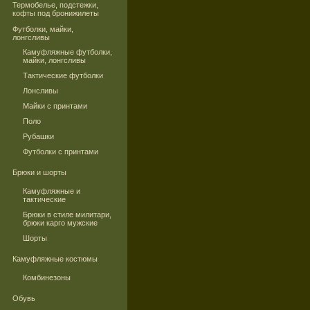
Термобелье, подстежки,
кофты под бронижилеты
Футболки, майки,
лонгсливы
Камуфляжные футболки,
майки, лонгсливы
Тактические футболки
Лонсливы
Майки с принтами
Поло
Рубашки
Футболки с принтами
Брюки и шорты
Камуфляжные и
тактические
Брюки в стиле милитари,
брюки карго мужские
Шорты
Камуфляжные костюмы
Комбинезоны
Обувь