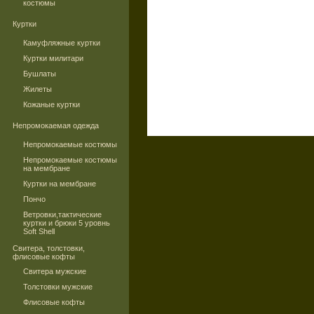
костюмы
Куртки
Камуфляжные куртки
Куртки милитари
Бушлаты
Жилеты
Кожаные куртки
Непромокаемая одежда
Непромокаемые костюмы
Непромокаемые костюмы
на мембране
Куртки на мембране
Пончо
Ветровки,тактические
куртки и брюки 5 уровнь
Soft Shell
Свитера, толстовки,
флисовые кофты
Свитера мужские
Толстовки мужские
Флисовые кофты