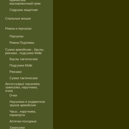
Армейский
маскировочный грим
Сидушка защитная
Спальные мешки
Ремни и перчатки
Перчатки
Ремни.Подтяжки.
Сумки армейские , баулы,
рюкзаки , подсумки Molle
Баулы тактические
Подсумки Molle
Рюкзаки
Сумки тактические
Аксессуары( наушники,
зажигалки, наручники,
очки)
Очки
Наушники и подавители
звуков армейские
Часы , наручники,
паракорты
Аптечки походные
Зажигалки