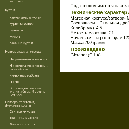
костюмы
Под стволом имеется планка
Куртки
Технические характер
Материал корпуса/затвора- 
Камуфляжные куртки
Боеприпасы Стальная дроб
Куртки милитари
Калибр(мм) 4,5
Бушлаты
Емкость магазина--21
Жилеты
Начальная скорость пули 120
Масса 700 грамм.
Кожаные куртки
Произведено
Непромокаемая одежда
Gletcher (США)
Непромокаемые костюмы
Непромокаемые костюмы
на мембране
Куртки на мембране
Пончо
Ветровки,тактические
куртки и брюки 5 уровнь
Soft Shell
Свитера, толстовки,
флисовые кофты
Свитера мужские
Толстовки мужские
Флисовые кофты