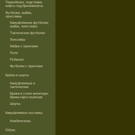
Термобелье, подстежки,
кофты под бронижилеты
Футболки, майки,
лонгсливы
Камуфляжные футболки,
майки, лонгсливы
Тактические футболки
Лонсливы
Майки с принтами
Поло
Рубашки
Футболки с принтами
Брюки и шорты
Камуфляжные и
тактические
Брюки в стиле милитари,
брюки карго мужские
Шорты
Камуфляжные костюмы
Комбинезоны
Обувь