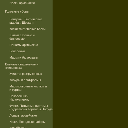
Носки армейские
Головные уборы
Банданы. Тактические
шарфы. Шемаги
Кепки тактические.Каски
Шапки вязаные и
флисовые
Панамы армейские
Бейсболки
Маски и балаклавы
Военное снаряжение и
экипировка
Жилеты разгрузочные
Кобуры и платформы
Маскировочные костюмы
и куртки
Наколенники.
Налокотники.
Фляги. Питьевые системы
(гидраторы).Термосы.Посуда.
Лопаты армейские
Ножи. Походные наборы