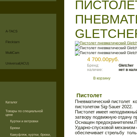
ПИСТОЛЕ
ПНЕВМАТ
GLETCHER
A-TACS
Flecktarn
MultiCam
4 700.00руб.
Universal(ACU)
Бренд:
Gletcher
наличие:
нет в нал
В корзину
Пистолет
Пневматический пистолет ко
Каталог
пистолетом Sig-Sauer 2022.
Товары по специальной
Пистолет имеет неподвижны
цене
затвору подвижную отдачу п
Куртки и ветровки
Оснащен предохранителем.По
Ударно-спусковой механизм 
Брюки
обеспечивает стрельбу толь
Камуфляж, куртки, брюки,