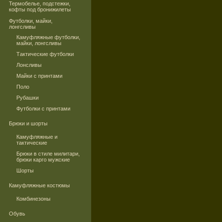
Термобелье, подстежки,
кофты под бронижилеты
Футболки, майки,
лонгсливы
Камуфляжные футболки,
майки, лонгсливы
Тактические футболки
Лонсливы
Майки с принтами
Поло
Рубашки
Футболки с принтами
Брюки и шорты
Камуфляжные и
тактические
Брюки в стиле милитари,
брюки карго мужские
Шорты
Камуфляжные костюмы
Комбинезоны
Обувь