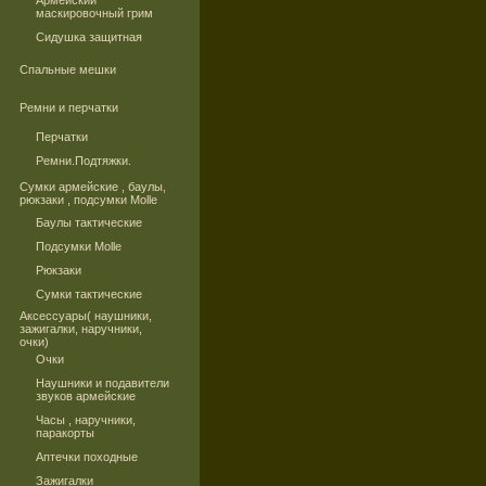
Армейский
маскировочный грим
Сидушка защитная
Спальные мешки
Ремни и перчатки
Перчатки
Ремни.Подтяжки.
Сумки армейские , баулы,
рюкзаки , подсумки Molle
Баулы тактические
Подсумки Molle
Рюкзаки
Сумки тактические
Аксессуары( наушники,
зажигалки, наручники,
очки)
Очки
Наушники и подавители
звуков армейские
Часы , наручники,
паракорты
Аптечки походные
Зажигалки