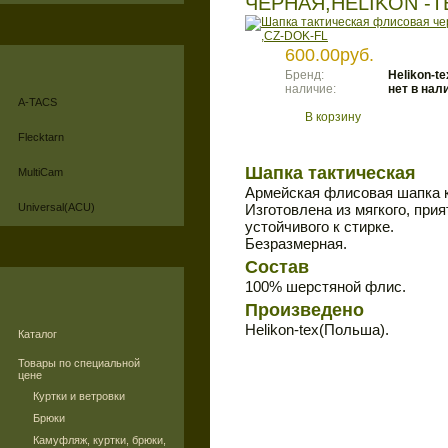
ЧЕРНАЯ,HELIKON -T
600.00руб.
Бренд:
Helikon-te
наличие:
нет в нал
A-TACS
В корзину
Flecktarn
Шапка тактическая
MultiCam
Армейская флисовая шапка кл
Universal(ACU)
Изготовлена из мягкого, при
устойчивого к стирке.
Безразмерная.
Состав
100% шерстяной флис.
Произведено
Helikon-tex(Польша).
Каталог
Товары по специальной
цене
Куртки и ветровки
Брюки
Камуфляж, куртки, брюки,