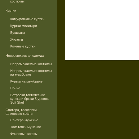
костюмы
Куртки
Камуфляжные куртки
Куртки милитари
Бушлаты
Жилеты
Кожаные куртки
Непромокаемая одежда
Непромокаемые костюмы
Непромокаемые костюмы
на мембране
Куртки на мембране
Пончо
Ветровки,тактические
куртки и брюки 5 уровнь
Soft Shell
Свитера, толстовки,
флисовые кофты
Свитера мужские
Толстовки мужские
Флисовые кофты