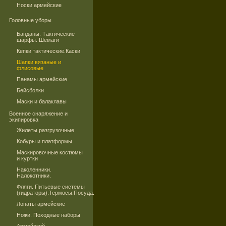
Носки армейские
Головные уборы
Банданы. Тактические
шарфы. Шемаги
Кепки тактические.Каски
Шапки вязаные и
флисовые
Панамы армейские
Бейсболки
Маски и балаклавы
Военное снаряжение и
экипировка
Жилеты разгрузочные
Кобуры и платформы
Маскировочные костюмы
и куртки
Наколенники.
Налокотники.
Фляги. Питьевые системы
(гидраторы).Термосы.Посуда.
Лопаты армейские
Ножи. Походные наборы