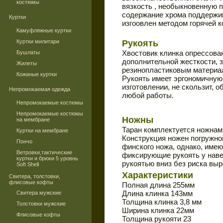
костюмы
вязкость , необыкновенную 
содержание хрома поддержив
Куртки
изгоовлен методом горячей к
Камуфляжные куртки
Куртки милитари
Рукоять
Хвостовик клинка опрессова
Бушлаты
дополнительной жесткости, 
Жилеты
резинопластиковым материа
Кожаные куртки
Рукоять имеет эргономичную
изготовлении, не скользит, 
Непромокаемая одежда
любой работы.
Непромокаемые костюмы
Непромокаемые костюмы
Ножны
на мембране
Таран комплектуется ножнам
Куртки на мембране
Конструкция ножен погружно
Пончо
финского ножа, однако, име
Ветровки,тактические
фиксирующие рукоять у наве
куртки и брюки 5 уровнь
рукоятью вниз без риска выр
Soft Shell
Характеристики
Свитера, толстовки,
флисовые кофты
Полная длина 255мм
Длина клинка 143мм
Свитера мужские
Толщина клинка 3,8 мм
Толстовки мужские
Ширина клинка 22мм
Флисовые кофты
Толщина рукояти 23