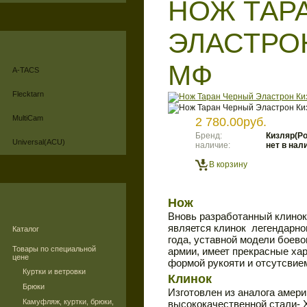
НОЖ ТАР
ЭЛАСТРОН
МФ
A-TACS
Flecktarn
MultiCam
2 780.00руб.
Бренд:
Кизляр(Ро
Universal(ACU)
наличие:
нет в нал
В корзину
Нож
Вновь разработанный клинок
является клинок легендарног
Каталог
года, уставной модели боево
Товары по специальной
армии, имеет прекрасные хар
цене
формой рукояти и отсутсвие
Куртки и ветровки
Клинок
Брюки
Изготовлен из аналога амери
Камуфляж, куртки, брюки,
высококачественной стали-