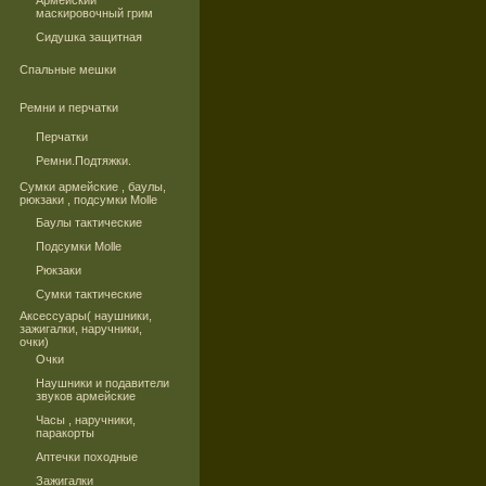
Армейский
маскировочный грим
Сидушка защитная
Спальные мешки
Ремни и перчатки
Перчатки
Ремни.Подтяжки.
Сумки армейские , баулы,
рюкзаки , подсумки Molle
Баулы тактические
Подсумки Molle
Рюкзаки
Сумки тактические
Аксессуары( наушники,
зажигалки, наручники,
очки)
Очки
Наушники и подавители
звуков армейские
Часы , наручники,
паракорты
Аптечки походные
Зажигалки