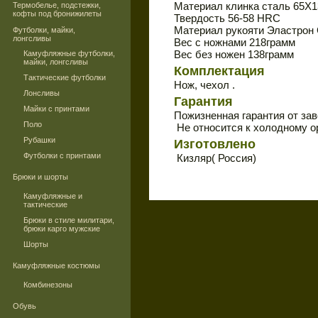
Материал клинка сталь 65Х1
Термобелье, подстежки,
кофты под бронижилеты
Твердость 56-58 HRC
Материал рукояти Эластрон
Футболки, майки,
лонгсливы
Вес с ножнами 218грамм
Вес без ножен 138грамм
Камуфляжные футболки,
майки, лонгсливы
Комплектация
Тактические футболки
Нож, чехол .
Лонсливы
Гарантия
Майки с принтами
Пожизненная гарантия от за
Поло
Не относится к холодному 
Рубашки
Изготовлено
Футболки с принтами
Кизляр( Россия)
Брюки и шорты
Камуфляжные и
тактические
Брюки в стиле милитари,
брюки карго мужские
Шорты
Камуфляжные костюмы
Комбинезоны
Обувь