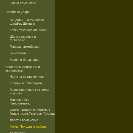
Носки армейские
Головные уборы
Банданы. Тактические
шарфы. Шемаги
Кепки тактические.Каски
Шапки вязаные и
флисовые
Панамы армейские
Бейсболки
Маски и балаклавы
Военное снаряжение и
экипировка
Жилеты разгрузочные
Кобуры и платформы
Маскировочные костюмы
и куртки
Наколенники.
Налокотники.
Фляги. Питьевые системы
(гидраторы).Термосы.Посуда.
Лопаты армейские
Ножи. Походные наборы