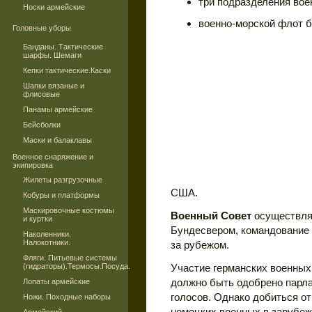
три подразделения вое
Носки армейские
военно-морской флот б
Головные уборы
Банданы. Тактические
шарфы. Шемаги
Кепки тактические.Каски
Шапки вязаные и
флисовые
Панамы армейские
Бейсболки
Маски и балаклавы
Военное снаряжение и
экипировка
Жилеты разгрузочные
США.
Кобуры и платформы
Маскировочные костюмы
Военный Совет
осуществля
и куртки
Бундесвером, командование
Наколенники.
Налокотники.
за рубежом.
Фляги. Питьевые системы
(гидраторы).Термосы.Посуда.
Участие германских военных
должно быть одобрено парл
Лопаты армейские
голосов. Однако добиться от
Ножи. Походные наборы
немецких военных в зарубеж