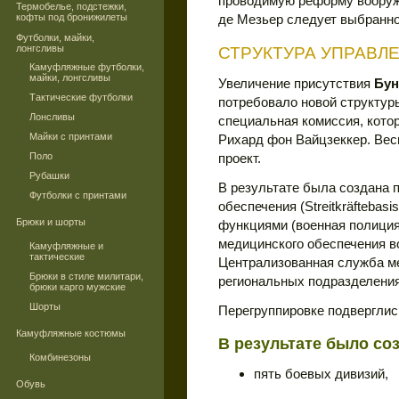
проводимую реформу вооруж
Термобелье, подстежки,
кофты под бронижилеты
де Мезьер следует выбранно
Футболки, майки,
лонгсливы
СТРУКТУРА УПРАВЛ
Камуфляжные футболки,
майки, лонгсливы
Увеличение присутствия
Бун
Тактические футболки
потребовало новой структур
Лонсливы
специальная комиссия, кото
Майки с принтами
Рихард фон Вайцзеккер. Вес
Поло
проект.
Рубашки
В результате была создана
Футболки с принтами
обеспечения (Streitkräftebas
Брюки и шорты
функциями (военная полиция,
медицинского обеспечения 
Камуфляжные и
тактические
Централизованная служба ме
Брюки в стиле милитари,
региональных подразделения
брюки карго мужские
Шорты
Перегруппировке подверглис
Камуфляжные костюмы
В результате было со
Комбинезоны
пять боевых дивизий,
Обувь