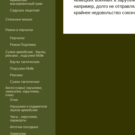
Армейский
маскировочный грим
например, долго не отправля
Сидушка защитная
крайнее недовольство союзн
Спальные мешки
Ремни и перчатки
Перчатки
Ремни.Подтяжки.
Сумки армейские , баулы,
рюкзаки , подсумки Molle
Баулы тактические
Подсумки Molle
Рюкзаки
Сумки тактические
Аксессуары( наушники,
зажигалки, наручники,
очки)
Очки
Наушники и подавители
звуков армейские
Часы , наручники,
паракорты
Аптечки походные
Зажигалки