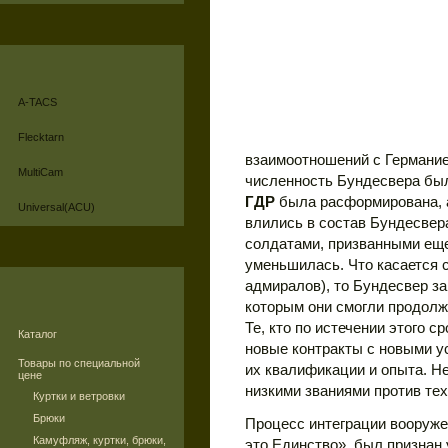
A-TACS
Flecktarn
взаимоотношений с Германие
MultiCam
численность Бундесвера бы
ГДР
была расформирована, а
Universal(ACU)
влились в состав Бундесвер
солдатами, призванными еще
уменьшилась. Что касается 
адмиралов), то Бундесвер за
которым они смогли продол
Те, кто по истечении этого с
Каталог
новые контракты с новыми у
Товары по специальной
их квалификации и опыта. Н
цене
низкими званиями против тех
Куртки и ветровки
Брюки
Процесс интеграции вооруже
Камуфляж, куртки, брюки,
это Единство», был признан