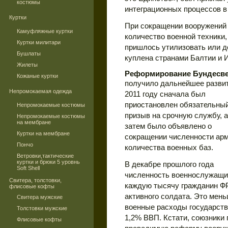
костюмы
интеграционных процессов в
Куртки
При сокращении вооружений 
Камуфляжные куртки
количество военной техники,
Куртки милитари
пришлось утилизовать или 
Бушлаты
куплена странами Балтии и 
Жилеты
Реформирование Бундесв
Кожаные куртки
получило дальнейшее развит
Непромокаемая одежда
2011 году сначала был
приостановлен обязательны
Непромокаемые костюмы
призыв на срочную службу, а
Непромокаемые костюмы
на мембране
затем было объявлено о
Куртки на мембране
сокращении численности арм
Пончо
количества военных баз.
Ветровки,тактические
куртки и брюки 5 уровнь
В декабре прошлого года
Soft Shell
численность военнослужащих
Свитера, толстовки,
каждую тысячу гражданин ФР
флисовые кофты
активного солдата. Это мень
Свитера мужские
военные расходы государств
Толстовки мужские
1,2% ВВП. Кстати, союзники
Флисовые кофты