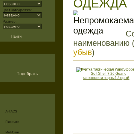
ОДЕЖДА
цвет камуфляжа:
Размер:
Со
наименованию 
убыв
)
Подобрать
A-TACS
Flecktarn
MultiCam