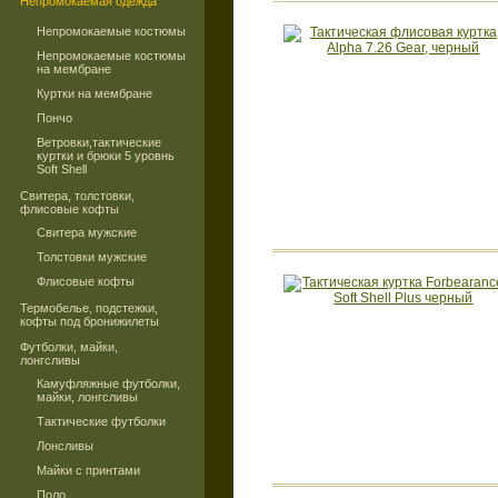
Непромокаемая одежда
Непромокаемые костюмы
Непромокаемые костюмы
на мембране
Куртки на мембране
Пончо
Ветровки,тактические
куртки и брюки 5 уровнь
Soft Shell
Свитера, толстовки,
флисовые кофты
Свитера мужские
Толстовки мужские
Флисовые кофты
Термобелье, подстежки,
кофты под бронижилеты
Футболки, майки,
лонгсливы
Камуфляжные футболки,
майки, лонгсливы
Тактические футболки
Лонсливы
Майки с принтами
Поло