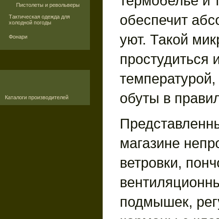
термобелье и 
Пистолеты и револьверы
обеспечит абс
Тактическая одежда для
холодной погоды
уют. Такой мик
Фонари
простудиться и
температурой,
обуты в прави
Каталоги производителей
Представленны
магазине непр
ветровки, пон
вентиляционны
подмышек, рег