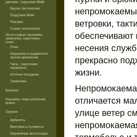
рюкзаки , подсумки Molle
непромокаемые
Баулы тактические
Подсумки Molle
ветровки, такт
Рюкзаки
Сумки тактические
обеспечивают
Аксессуары( наушники,
зажигалки, наручники,
очки)
несения служб
Очки
Наушники и подавители
прекрасно под
звуков армейские
Часы , наручники,
паракорты
жизни.
Аптечки походные
Зажигалки
Непромокаема
Бинокли
отличается ма
Нашивки, знаки различия,
флаги
улице ветер с
Оружие
Арбалеты
непромокаемая
Винтовки и пулеметы
Оружейные аксессуары