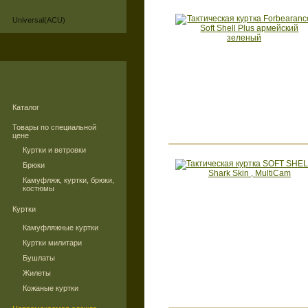
Universal(ACU)
Каталог
Товары по специальной
цене
Куртки и ветровки
Брюки
Камуфляж, куртки, брюки,
костюмы
Куртки
Камуфляжные куртки
Куртки милитари
Бушлаты
Жилеты
Кожаные куртки