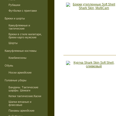
Рубашки
Футболки с принтами
Брюки и шорты
Камуфляжные и
тактические
Брюки в стиле милитари,
брюки карго мужские
Шорты
Камуфляжные костюмы
Комбинезоны
Обувь
Носки армейские
Головные уборы
Банданы. Тактические
шарфы. Шемаги
Кепки тактические.Каски
Шапки вязаные и
флисовые
Панамы армейские