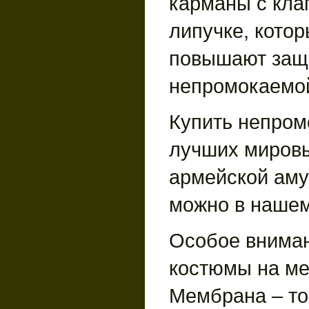
карманы с кла
липучке, кото
повышают защ
непромокаемо
Купить непром
лучших миров
армейской аму
можно в нашем
Особое вниман
костюмы на ме
Мембрана – то