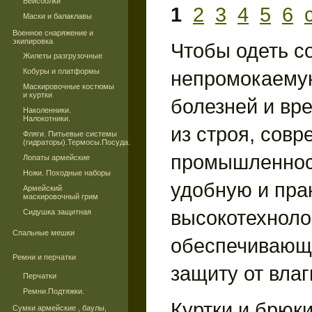
Бейсболки
1
2
3
4
5
6
Маски и балаклавы
Военное снаряжение и
экипировка
Чтобы одеть с
Жилеты разгрузочные
Кобуры и платформы
непромокаемую
Маскировочные костюмы
и куртки
болезней и вр
Наколенники.
Налокотники.
из строя, сов
Фляги. Питьевые системы
(гидраторы).Термосы.Посуда.
промышленност
Лопаты армейские
Ножи. Походные наборы
удобную и пра
Армейский
маскировочный грим
высокотехноло
Сидушка защитная
Спальные мешки
обеспечивающ
Ремни и перчатки
защиту от влаг
Перчатки
Ремни.Подтяжки.
Куртки и брюк
Сумки армейские , баулы,