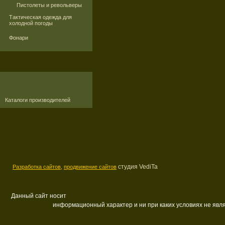
Пистолеты и револьверы
Тактическая одежда для
холодной погоды
Фонари
Каталоги производителей
студия VediTa
Разработка сайтов,
продвижение сайтов
Данный сайт носит
информационный характер и ни при каких условиях не яв