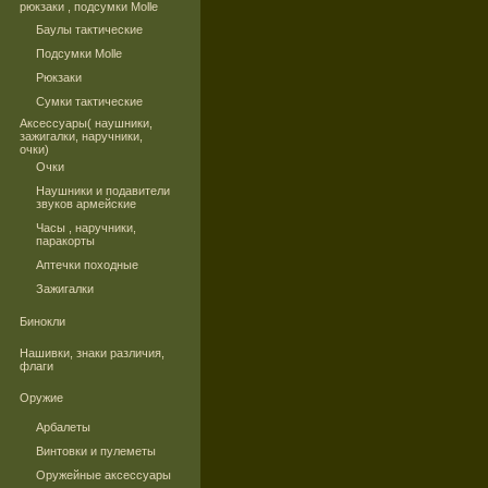
рюкзаки , подсумки Molle
Баулы тактические
Подсумки Molle
Рюкзаки
Сумки тактические
Аксессуары( наушники,
зажигалки, наручники,
очки)
Очки
Наушники и подавители
звуков армейские
Часы , наручники,
паракорты
Аптечки походные
Зажигалки
Бинокли
Нашивки, знаки различия,
флаги
Оружие
Арбалеты
Винтовки и пулеметы
Оружейные аксессуары