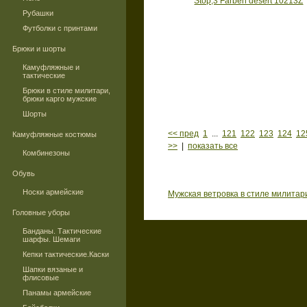
Рубашки
Футболки с принтами
Брюки и шорты
Камуфляжные и
тактические
Брюки в стиле милитари,
брюки карго мужские
Шорты
<< пред
1
...
121
122
123
124
12
Камуфляжные костюмы
>>
|
показать все
Комбинезоны
Обувь
Носки армейские
Мужская ветровка в стиле милитар
Головные уборы
Банданы. Тактические
шарфы. Шемаги
Кепки тактические.Каски
Шапки вязаные и
флисовые
Панамы армейские