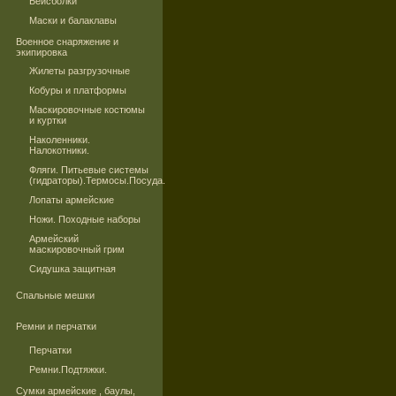
Бейсболки
Маски и балаклавы
Военное снаряжение и
экипировка
Жилеты разгрузочные
Кобуры и платформы
Маскировочные костюмы
и куртки
Наколенники.
Налокотники.
Фляги. Питьевые системы
(гидраторы).Термосы.Посуда.
Лопаты армейские
Ножи. Походные наборы
Армейский
маскировочный грим
Сидушка защитная
Спальные мешки
Ремни и перчатки
Перчатки
Ремни.Подтяжки.
Сумки армейские , баулы,