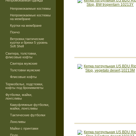
Непромокаемая одежда
Непромокаемые костюмы
Непромокаемые костюмы
на мембране
Куртки на мембране
Пончо
Ветровки,тактические
куртки и брюки 5 уровнь
Soft Shell
Свитера, толстовки,
флисовые кофты
Свитера мужские
Толстовки мужские
Флисовые кофты
Термобелье, подстежки,
кофты под бронижилеты
Футболки, майки,
лонгсливы
Камуфляжные футболки,
майки, лонгсливы
Тактические футболки
Лонсливы
Майки с принтами
Поло