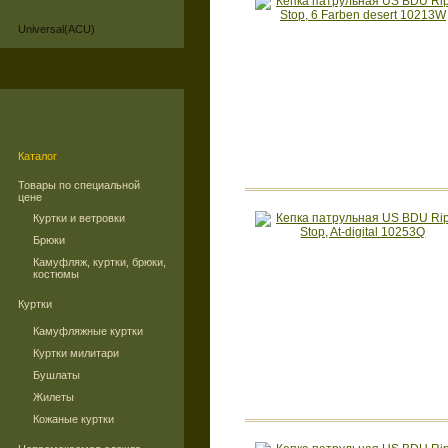
Universal(ACU)
Каталог
Товары по специальной
цене
Куртки и ветровки
Брюки
Камуфляж, куртки, брюки,
костюмы
Куртки
Камуфляжные куртки
Куртки милитари
Бушлаты
Жилеты
Кожаные куртки