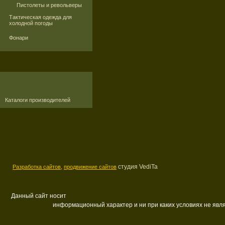
Пистолеты и револьверы
Тактическая одежда для
холодной погоды
Фонари
Каталоги производителей
студия VediTa
Разработка сайтов,
продвижение сайтов
Данный сайт носит
информационный характер и ни при каких условиях не яв