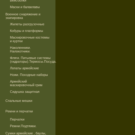
Бейсболки
Маски и балаклавы
Военное снаряжение и
экипировка
Жилеты разгрузочные
Кобуры и платформы
Маскировочные костюмы
и куртки
Наколенники.
Налокотники.
Фляги. Питьевые системы
(гидраторы).Термосы.Посуда.
Лопаты армейские
Ножи. Походные наборы
Армейский
маскировочный грим
Сидушка защитная
Спальные мешки
Ремни и перчатки
Перчатки
Ремни.Подтяжки.
Сумки армейские , баулы,