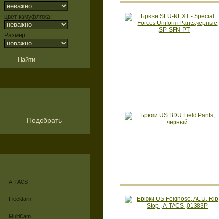
цвет камуфляжа:
Размер:
Подобрать
A-TACS
Flecktarn
MultiCam