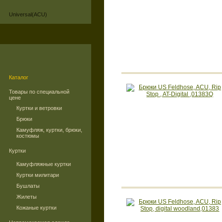
Universal(ACU)
Каталог
Товары по специальной
цене
Куртки и ветровки
Брюки
Камуфляж, куртки, брюки,
костюмы
Куртки
Камуфляжные куртки
Куртки милитари
Бушлаты
Жилеты
Кожаные куртки