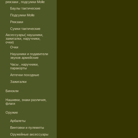
рюкзаки , подсумки Molle
Баулы тактические
Подсумки Molle
Рюкзаки
Сумки тактические
Аксессуары( наушники,
зажигалки, наручники,
очки)
Очки
Наушники и подавители
звуков армейские
Часы , наручники,
паракорты
Аптечки походные
Зажигалки
Бинокли
Нашивки, знаки различия,
флаги
Оружие
Арбалеты
Винтовки и пулеметы
Оружейные аксессуары