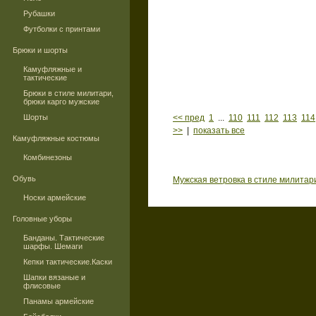
Рубашки
Футболки с принтами
Брюки и шорты
Камуфляжные и
тактические
Брюки в стиле милитари,
брюки карго мужские
Шорты
<< пред
1
...
110
111
112
113
114
>>
|
показать все
Камуфляжные костюмы
Комбинезоны
Обувь
Мужская ветровка в стиле милитар
Носки армейские
Головные уборы
Банданы. Тактические
шарфы. Шемаги
Кепки тактические.Каски
Шапки вязаные и
флисовые
Панамы армейские