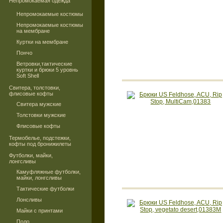
Непромокаемая одежда
Непромокаемые костюмы
Непромокаемые костюмы
на мембране
Куртки на мембране
Пончо
Ветровки,тактические
куртки и брюки 5 уровнь
Soft Shell
Свитера, толстовки,
флисовые кофты
Свитера мужские
Толстовки мужские
Флисовые кофты
Термобелье, подстежки,
кофты под бронижилеты
Футболки, майки,
лонгсливы
Камуфляжные футболки,
майки, лонгсливы
Тактические футболки
Лонсливы
Майки с принтами
Поло