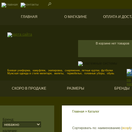
ГЛАВНАЯ
О МАГАЗИНЕ
ОПЛАТА И ДОСТ
В корзине нет товаров
Боевая униформа, камуфляж, экипировка, снаряжение, летные куртки, футболки
Мужская одежда в стиле милитари, жилеты, термобелье, головные уборы, обувь
СКОРО В ПРОДАЖЕ
РАЗМЕРЫ
БРЕНДЫ
Главная
»
Каталог
Бренд:
Сортировать по: наименованию (
возр
/
у
наличие: