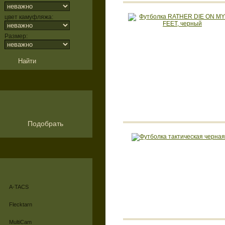
цвет камуфляжа:
Размер:
Подобрать
A-TACS
Flecktarn
MultiCam