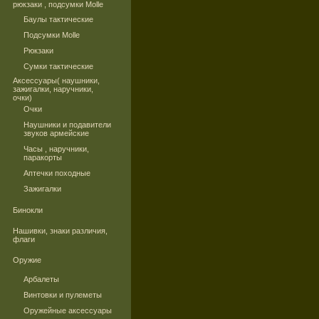
рюкзаки , подсумки Molle
Баулы тактические
Подсумки Molle
Рюкзаки
Сумки тактические
Аксессуары( наушники,
зажигалки, наручники,
очки)
Очки
Наушники и подавители
звуков армейские
Часы , наручники,
паракорты
Аптечки походные
Зажигалки
Бинокли
Нашивки, знаки различия,
флаги
Оружие
Арбалеты
Винтовки и пулеметы
Оружейные аксессуары