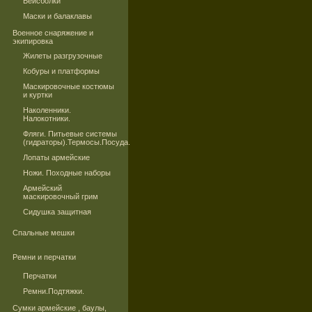
Бейсболки
Маски и балаклавы
Военное снаряжение и
экипировка
Жилеты разгрузочные
Кобуры и платформы
Маскировочные костюмы
и куртки
Наколенники.
Налокотники.
Фляги. Питьевые системы
(гидраторы).Термосы.Посуда.
Лопаты армейские
Ножи. Походные наборы
Армейский
маскировочный грим
Сидушка защитная
Спальные мешки
Ремни и перчатки
Перчатки
Ремни.Подтяжки.
Сумки армейские , баулы,