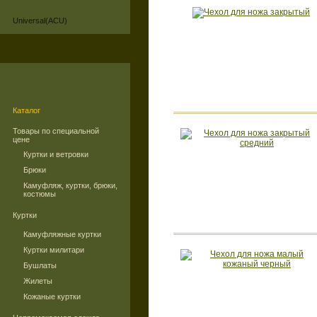
Universal(ACU)
Каталог
Товары по специальной
цене
Куртки и ветровки
Брюки
Камуфляж, куртки, брюки,
костюмы
Куртки
Камуфляжные куртки
Куртки милитари
Бушлаты
Жилеты
Кожаные куртки