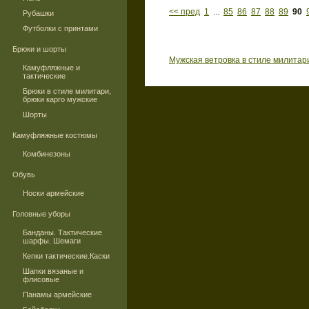
<< пред
1
...
85
86
87
88
89
90
Рубашки
Футболки с принтами
Брюки и шорты
Мужская ветровка в стиле милитар
Камуфляжные и
тактические
Брюки в стиле милитари,
брюки карго мужские
Шорты
Камуфляжные костюмы
Комбинезоны
Обувь
Носки армейские
Головные уборы
Банданы. Тактические
шарфы. Шемаги
Кепки тактические.Каски
Шапки вязаные и
флисовые
Панамы армейские