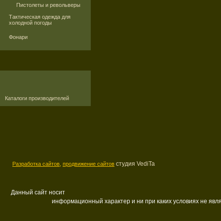
Пистолеты и револьверы
Тактическая одежда для
холодной погоды
Фонари
Каталоги производителей
студия VediTa
Разработка сайтов,
продвижение сайтов
Данный сайт носит
информационный характер и ни при каких условиях не яв