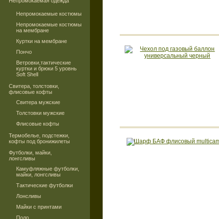
Непромокаемая одежда
Непромокаемые костюмы
Непромокаемые костюмы
на мембране
Куртки на мембране
Пончо
Ветровки,тактические
куртки и брюки 5 уровнь
Soft Shell
Свитера, толстовки,
флисовые кофты
Свитера мужские
Толстовки мужские
Флисовые кофты
Термобелье, подстежки,
кофты под бронижилеты
Футболки, майки,
лонгсливы
Камуфляжные футболки,
майки, лонгсливы
Тактические футболки
Лонсливы
Майки с принтами
Поло