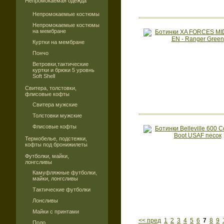
Непромокаемая одежда
Непромокаемые костюмы
Непромокаемые костюмы
на мембране
Куртки на мембране
Пончо
Ветровки,тактические
куртки и брюки 5 уровнь
Soft Shell
Свитера, толстовки,
флисовые кофты
Свитера мужские
Толстовки мужские
Флисовые кофты
Термобелье, подстежки,
кофты под бронижилеты
Футболки, майки,
лонгсливы
Камуфляжные футболки,
майки, лонгсливы
Тактические футболки
Лонсливы
Майки с принтами
<< пред
1
2
3
4
5
6
7
8
9
Поло