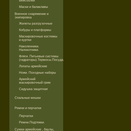
Бейсболки
Маски и балаклавы
Военное снаряжение и
экипировка
Жилеты разгрузочные
Кобуры и платформы
Маскировочные костюмы
и куртки
Наколенники.
Налокотники.
Фляги. Питьевые системы
(гидраторы).Термосы.Посуда.
Лопаты армейские
Ножи. Походные наборы
Армейский
маскировочный грим
Сидушка защитная
Спальные мешки
Ремни и перчатки
Перчатки
Ремни.Подтяжки.
Сумки армейские , баулы,