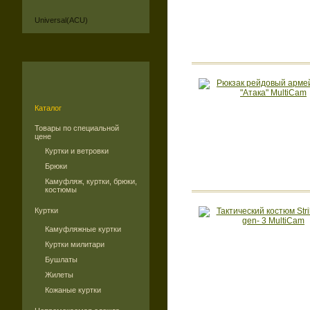
Universal(ACU)
Каталог
Товары по специальной
цене
Куртки и ветровки
Брюки
Камуфляж, куртки, брюки,
костюмы
Куртки
Камуфляжные куртки
Куртки милитари
Бушлаты
Жилеты
Кожаные куртки