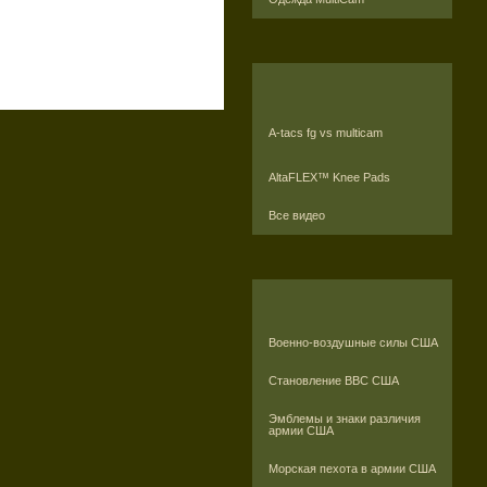
A-tacs fg vs multicam
AltaFLEX™ Knee Pads
Все видео
Военно-воздушные силы США
Становление ВВС США
Эмблемы и знаки различия
армии США
Морская пехота в армии США