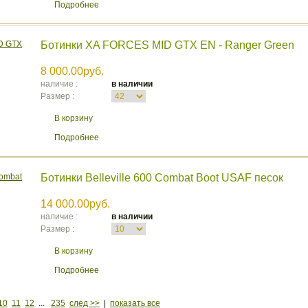
Подробнее
Ботинки XA FORCES MID GTX EN - Ranger Green
8 000.00руб.
наличие :
в наличии
Размер :
В корзину
Подробнее
Ботинки Belleville 600 Combat Boot USAF песок
14 000.00руб.
наличие :
в наличии
Размер :
В корзину
Подробнее
10
11
12
...
235
след >>
|
показать все