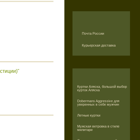
Почта России
Курьерская доставка
стиции)"
Куртки Аляска, большой выбор
курток Аляска
Dobermans Aggressive для
уверенных в себе мужчин
Летные куртки
Мужская ветровка в стиле
милитари