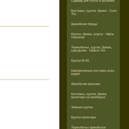
Одежда для охоты и рыбалки
Костюмы, куртки, брюки - Gore
Tex
Армейские берцы
Куртки, брюки, шорты - Alpha
Industries
Термобелье, куртки, брюки,
камуфляж - Helikon Tex
Куртки M-65
Камуфляжные костюмы всех
видов
Армейские рюкзаки
Костюмы, куртки, брюки
милитари на мембране
Зимние куртки
Куртки милитари
Термобелье армейское