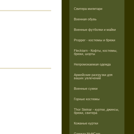
Свитера милитари
Военная обувь
Военные футболки и майки
Propper - костюмы и брюки
Flecktarn - Кофты, костюмы,
брюки, шорты
Непромокаемая одежда
Армейские разгрузки для
ваших увлечений
Военные сумки
Горные костюмы
Thor Steinar - куртки, джинсы,
брюки, свитера
Кожаные куртки
Одежда MultiCam