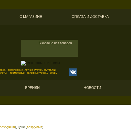
О МАГАЗИНЕ
ОПЛАТА И ДОСТАВКА
В корзине нет товаров
вка, снаряжение, летные куртки, футболки
илеты, термобелье, головные уборы, обувь
БРЕНДЫ
НОВОСТИ
возр
/
убыв
), цене (
возр
/
убыв
)