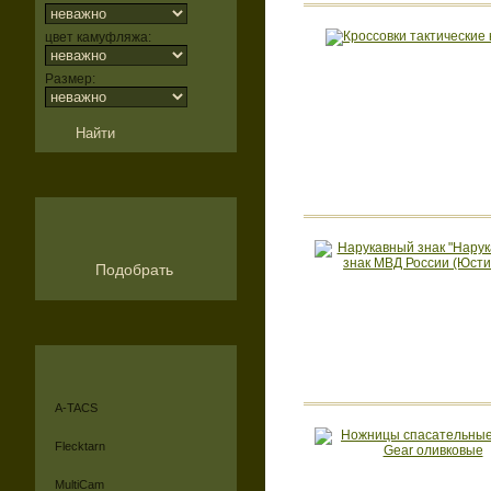
цвет камуфляжа:
Размер:
Подобрать
A-TACS
Flecktarn
MultiCam