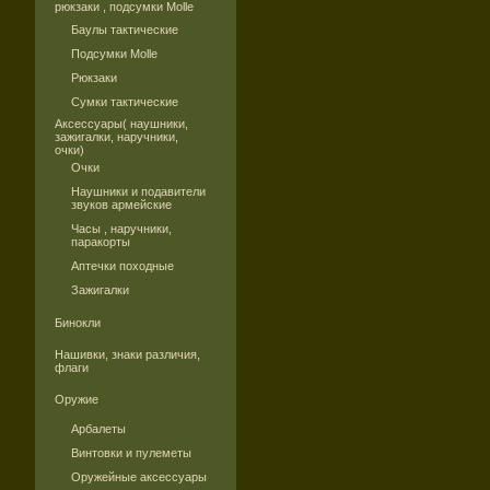
рюкзаки , подсумки Molle
Баулы тактические
Подсумки Molle
Рюкзаки
Сумки тактические
Аксессуары( наушники,
зажигалки, наручники,
очки)
Очки
Наушники и подавители
звуков армейские
Часы , наручники,
паракорты
Аптечки походные
Зажигалки
Бинокли
Нашивки, знаки различия,
флаги
Оружие
Арбалеты
Винтовки и пулеметы
Оружейные аксессуары