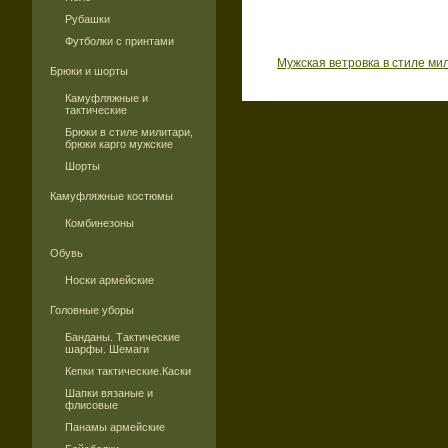
Рубашки
Футболки с принтами
Мужская ветровка в стиле ми
Брюки и шорты
Камуфляжные и
тактические
Брюки в стиле милитари,
брюки карго мужские
Шорты
Камуфляжные костюмы
Комбинезоны
Обувь
Носки армейские
Головные уборы
Банданы. Тактические
шарфы. Шемаги
Кепки тактические.Каски
Шапки вязаные и
флисовые
Панамы армейские