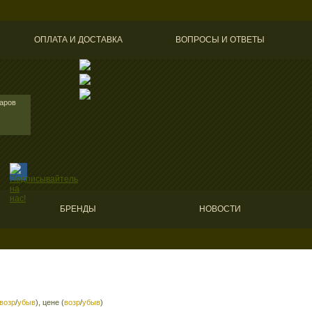
ОПЛАТА И ДОСТАВКА
ВОПРОСЫ И ОТВЕТЫ
варов
БРЕНДЫ
НОВОСТИ
возр
/
убыв
), цене (
возр
/
убыв
)