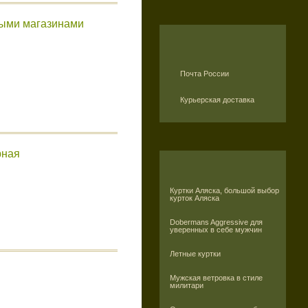
ными магазинами
Почта России
Курьерская доставка
рная
Куртки Аляска, большой выбор
курток Аляска
Dobermans Aggressive для
уверенных в себе мужчин
Летные куртки
Мужская ветровка в стиле
милитари