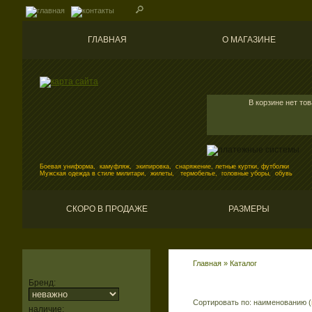
ГЛАВНАЯ
О МАГАЗИНЕ
В корзине нет то
Боевая униформа, камуфляж, экипировка, снаряжение, летные куртки, футболки
Мужская одежда в стиле милитари, жилеты, термобелье, головные уборы, обувь
СКОРО В ПРОДАЖЕ
РАЗМЕРЫ
Главная
»
Каталог
Бренд:
Сортировать по: наименованию (
наличие: