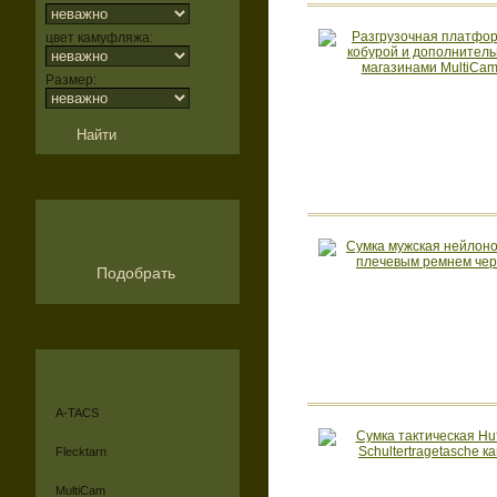
цвет камуфляжа:
Размер:
Подобрать
A-TACS
Flecktarn
MultiCam