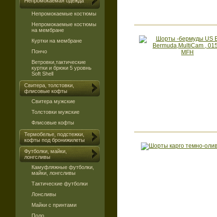
Непромокаемая одежда
Непромокаемые костюмы
Непромокаемые костюмы
на мембране
Куртки на мембране
Пончо
Ветровки,тактические
куртки и брюки 5 уровнь
Soft Shell
Свитера, толстовки,
флисовые кофты
Свитера мужские
Толстовки мужские
Флисовые кофты
Термобелье, подстежки,
кофты под бронижилеты
Футболки, майки,
лонгсливы
Камуфляжные футболки,
майки, лонгсливы
Тактические футболки
Лонсливы
Майки с принтами
Поло