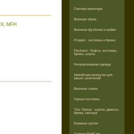
Свитера милитари
Военная обувь
2X, MFH
Военные футболки и майки
Propper - костюмы и брюки
Flecktarn - Кофты, костюмы,
брюки, шорты
Непромокаемая одежда
Армейские разгрузки для
ваших увлечений
Военные сумки
Горные костюмы
Thor Steinar - куртки, джинсы,
брюки, свитера
Кожаные куртки
Одежда MultiCam