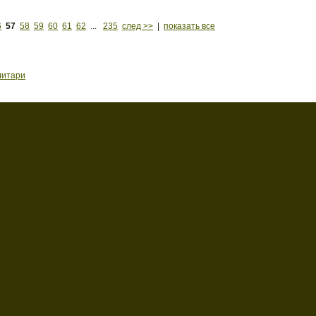
6
57
58
59
60
61
62
...
235
след >>
|
показать все
литари