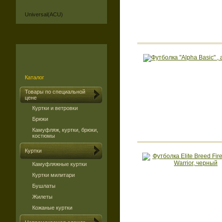
Universal(ACU)
Каталог
Товары по специальной
цене
Куртки и ветровки
Брюки
Камуфляж, куртки, брюки,
костюмы
Куртки
Камуфляжные куртки
Куртки милитари
Бушлаты
Жилеты
Кожаные куртки