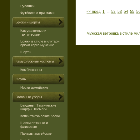
Рубашки
<< пред
1
...
52
53
54
55
5
Футболки с принтами
Брюки и шорты
Камуфляжные и
Мужская ветровка в стиле ми
тактические
Брюки в стиле милитари,
брюки карго мужские
Шорты
Камуфляжные костюмы
Комбинезоны
Обувь
Носки армейские
Головные уборы
Банданы. Тактические
шарфы. Шемаги
Кепки тактические.Каски
Шапки вязаные и
флисовые
Панамы армейские