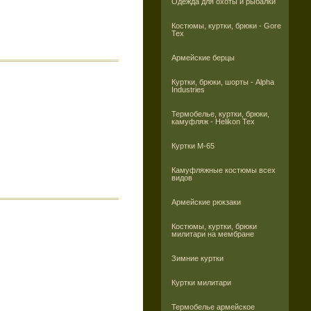
Одежда для охоты и рыбалки
Костюмы, куртки, брюки - Gore
Tex
Армейские берцы
Куртки, брюки, шорты - Alpha
Industries
Термобелье, куртки, брюки,
камуфляж - Helikon Tex
Куртки M-65
Камуфляжные костюмы всех
видов
Армейские рюкзаки
Костюмы, куртки, брюки
милитари на мембране
Зимние куртки
Куртки милитари
Термобелье армейское