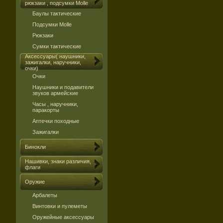
рюкзаки , подсумки Molle
Баулы тактические
Подсумки Molle
Рюкзаки
Сумки тактические
Аксессуары( наушники,
зажигалки, наручники,
очки)
Очки
Наушники и подавители
звуков армейские
Часы , наручники,
паракорты
Аптечки походные
Зажигалки
Бинокли
Нашивки, знаки различия,
флаги
Оружие
Арбалеты
Винтовки и пулеметы
Оружейные аксессуары