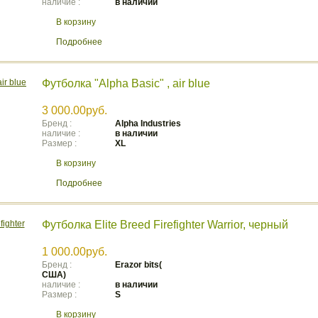
наличие :
в наличии
В корзину
Подробнее
Футболка "Alpha Basic" , air blue
3 000.00руб.
Бренд :
Аlpha Industries
наличие :
в наличии
Размер :
XL
В корзину
Подробнее
Футболка Elite Breed Firefighter Warrior, черный
1 000.00руб.
Бренд :
Erazor bits(
CША)
наличие :
в наличии
Размер :
S
В корзину