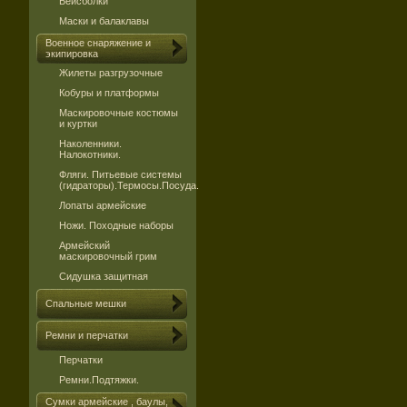
Бейсболки
Маски и балаклавы
Военное снаряжение и
экипировка
Жилеты разгрузочные
Кобуры и платформы
Маскировочные костюмы
и куртки
Наколенники.
Налокотники.
Фляги. Питьевые системы
(гидраторы).Термосы.Посуда.
Лопаты армейские
Ножи. Походные наборы
Армейский
маскировочный грим
Сидушка защитная
Спальные мешки
Ремни и перчатки
Перчатки
Ремни.Подтяжки.
Сумки армейские , баулы,