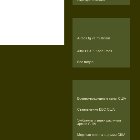
A-tacs fg vs multicam
AltaFLEX™ Knee Pads
Все видео
Военно-воздушные силы США
Становление ВВС США
Эмблемы и знаки различия
армии США
Морская пехота в армии США