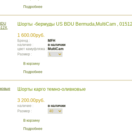
Подробнее
Шорты -бермуды US BDU Bermuda,MultiCam , 0151
1 600.00руб.
Бренд :
MFH
наличие :
в наличии
цвет камуфляжа :
MultiCam
Размер :
В корзину
Подробнее
Шорты карго темно-оливковые
3 200.00руб.
наличие :
в наличии
Размер :
В корзину
Подробнее