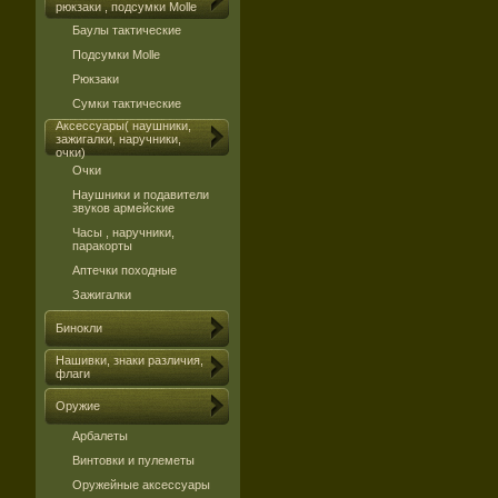
рюкзаки , подсумки Molle
Баулы тактические
Подсумки Molle
Рюкзаки
Сумки тактические
Аксессуары( наушники,
зажигалки, наручники,
очки)
Очки
Наушники и подавители
звуков армейские
Часы , наручники,
паракорты
Аптечки походные
Зажигалки
Бинокли
Нашивки, знаки различия,
флаги
Оружие
Арбалеты
Винтовки и пулеметы
Оружейные аксессуары