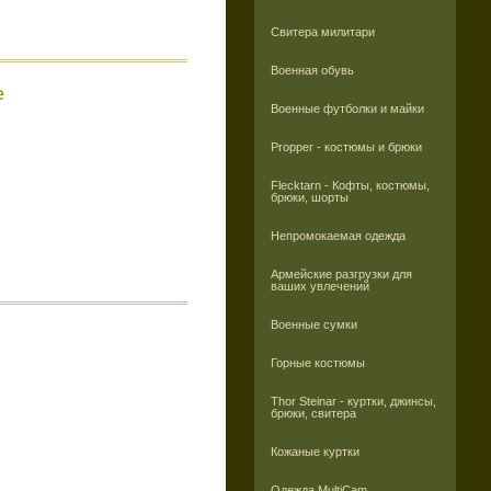
Свитера милитари
Военная обувь
e
Военные футболки и майки
Propper - костюмы и брюки
Flecktarn - Кофты, костюмы,
брюки, шорты
Непромокаемая одежда
Армейские разгрузки для
ваших увлечений
Военные сумки
Горные костюмы
Thor Steinar - куртки, джинсы,
брюки, свитера
Кожаные куртки
Одежда MultiCam