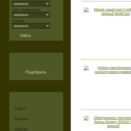
цвет камуфляжа:
Размер:
Подобрать
A-TACS
Flecktarn
MultiCam