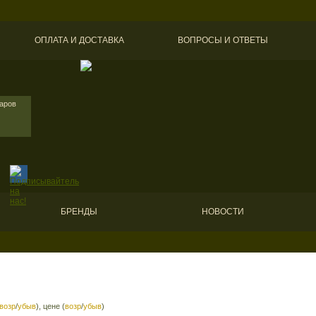
ОПЛАТА И ДОСТАВКА
ВОПРОСЫ И ОТВЕТЫ
варов
БРЕНДЫ
НОВОСТИ
возр
/
убыв
), цене (
возр
/
убыв
)