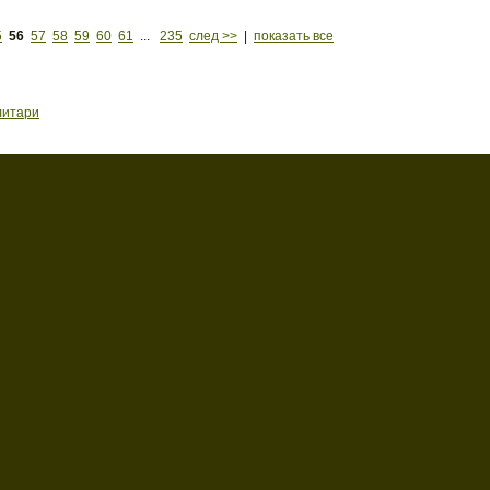
5
56
57
58
59
60
61
...
235
след >>
|
показать все
литари