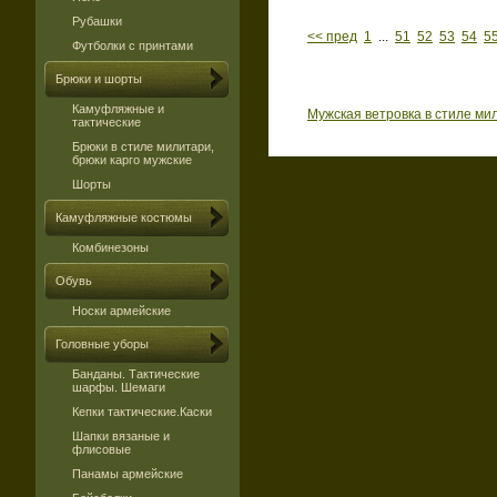
Рубашки
<< пред
1
...
51
52
53
54
5
Футболки с принтами
Брюки и шорты
Камуфляжные и
Мужская ветровка в стиле ми
тактические
Брюки в стиле милитари,
брюки карго мужские
Шорты
Камуфляжные костюмы
Комбинезоны
Обувь
Носки армейские
Головные уборы
Банданы. Тактические
шарфы. Шемаги
Кепки тактические.Каски
Шапки вязаные и
флисовые
Панамы армейские