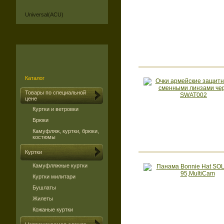
Universal(ACU)
Каталог
Товары по специальной
цене
Куртки и ветровки
Брюки
Камуфляж, куртки, брюки,
костюмы
Куртки
Камуфляжные куртки
Куртки милитари
Бушлаты
Жилеты
Кожаные куртки