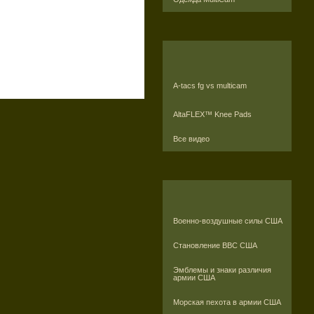
A-tacs fg vs multicam
AltaFLEX™ Knee Pads
Все видео
Военно-воздушные силы США
Становление ВВС США
Эмблемы и знаки различия
армии США
Морская пехота в армии США