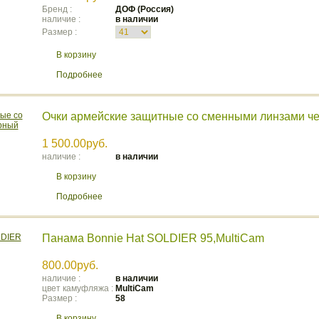
Бренд :
ДОФ (Россия)
наличие :
в наличии
Размер :
В корзину
Подробнее
Очки армейские защитные со сменными линзами 
1 500.00руб.
наличие :
в наличии
В корзину
Подробнее
Панама Bonnie Hat SOLDIER 95,MultiCam
800.00руб.
наличие :
в наличии
цвет камуфляжа :
MultiCam
Размер :
58
В корзину