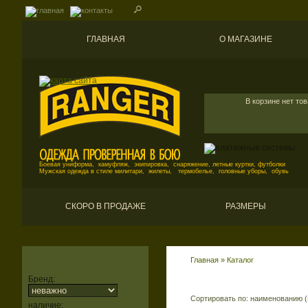
ГЛАВНАЯ
О МАГАЗИНЕ
В корзине нет то
Боевая униформа, камуфляж, экипировка, снаряжение, летные куртки, футболки
Мужская одежда в стиле милитари, жилеты, термобелье, головные уборы, обувь
СКОРО В ПРОДАЖЕ
РАЗМЕРЫ
Главная
»
Каталог
Бренд:
Сортировать по: наименованию (
наличие: