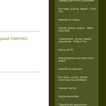
Одежда для охоты и рыбалки
Костюмы, куртки, брюки - Gore
Tex
Армейские берцы
Куртки, брюки, шорты - Alpha
Industries
черный SWAT002
Термобелье, куртки, брюки,
камуфляж - Helikon Tex
Куртки M-65
Камуфляжные костюмы всех
видов
Армейские рюкзаки
Костюмы, куртки, брюки
милитари на мембране
Зимние куртки
Куртки милитари
Термобелье армейское