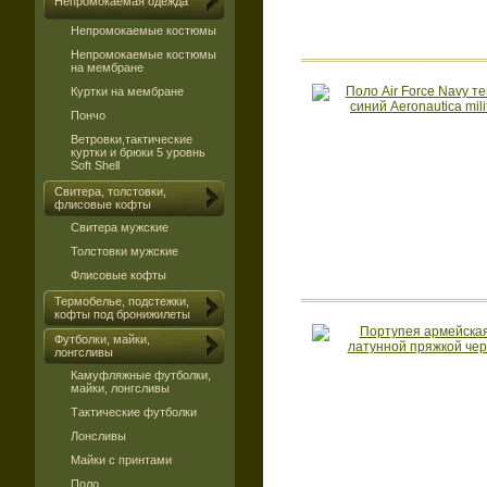
Непромокаемая одежда
Непромокаемые костюмы
Непромокаемые костюмы
на мембране
Куртки на мембране
Пончо
Ветровки,тактические
куртки и брюки 5 уровнь
Soft Shell
Свитера, толстовки,
флисовые кофты
Свитера мужские
Толстовки мужские
Флисовые кофты
Термобелье, подстежки,
кофты под бронижилеты
Футболки, майки,
лонгсливы
Камуфляжные футболки,
майки, лонгсливы
Тактические футболки
Лонсливы
Майки с принтами
Поло