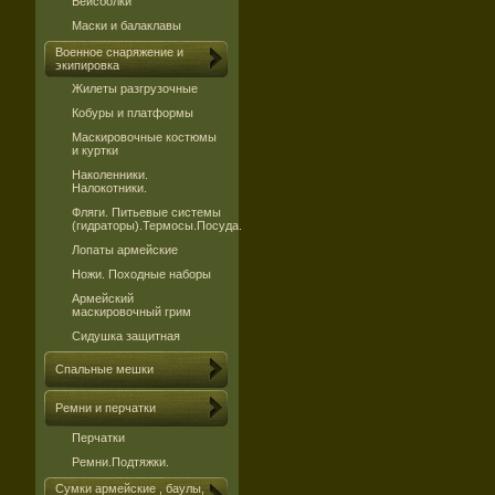
Бейсболки
Маски и балаклавы
Военное снаряжение и
экипировка
Жилеты разгрузочные
Кобуры и платформы
Маскировочные костюмы
и куртки
Наколенники.
Налокотники.
Фляги. Питьевые системы
(гидраторы).Термосы.Посуда.
Лопаты армейские
Ножи. Походные наборы
Армейский
маскировочный грим
Сидушка защитная
Спальные мешки
Ремни и перчатки
Перчатки
Ремни.Подтяжки.
Сумки армейские , баулы,