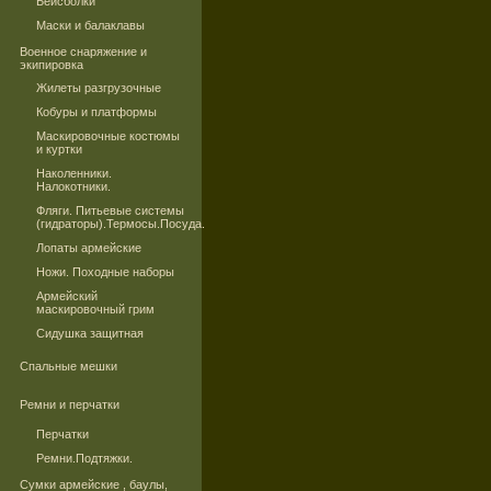
Бейсболки
Маски и балаклавы
Военное снаряжение и
экипировка
Жилеты разгрузочные
Кобуры и платформы
Маскировочные костюмы
и куртки
Наколенники.
Налокотники.
Фляги. Питьевые системы
(гидраторы).Термосы.Посуда.
Лопаты армейские
Ножи. Походные наборы
Армейский
маскировочный грим
Сидушка защитная
Спальные мешки
Ремни и перчатки
Перчатки
Ремни.Подтяжки.
Сумки армейские , баулы,