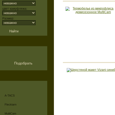
цвет камуфляжа:
Размер:
Подобрать
A-TACS
Flecktarn
MultiCam