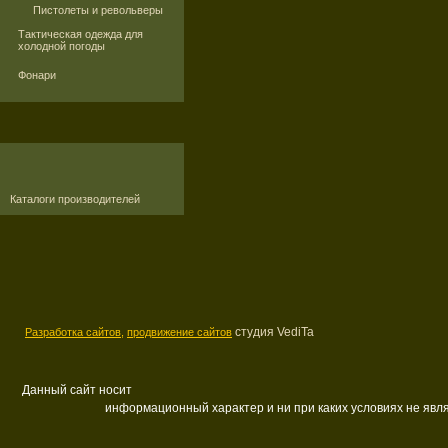
Пистолеты и револьверы
Тактическая одежда для
холодной погоды
Фонари
Каталоги производителей
студия VediTa
Разработка сайтов,
продвижение сайтов
Данный сайт носит
информационный характер и ни при каких условиях не яв