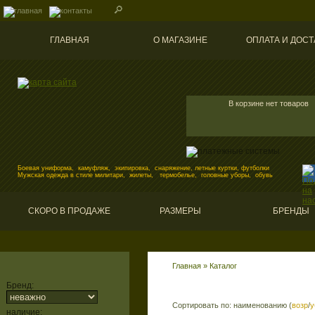
ГЛАВНАЯ
О МАГАЗИНЕ
ОПЛАТА И ДОСТ
В корзине нет товаров
Боевая униформа, камуфляж, экипировка, снаряжение, летные куртки, футболки
Мужская одежда в стиле милитари, жилеты, термобелье, головные уборы, обувь
СКОРО В ПРОДАЖЕ
РАЗМЕРЫ
БРЕНДЫ
Главная
»
Каталог
Бренд:
Сортировать по: наименованию (
возр
/
у
наличие: