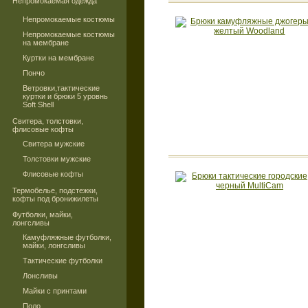
Непромокаемая одежда
Непромокаемые костюмы
Непромокаемые костюмы
на мембране
Куртки на мембране
Пончо
Ветровки,тактические
куртки и брюки 5 уровнь
Soft Shell
Свитера, толстовки,
флисовые кофты
Свитера мужские
Толстовки мужские
Флисовые кофты
Термобелье, подстежки,
кофты под бронижилеты
Футболки, майки,
лонгсливы
Камуфляжные футболки,
майки, лонгсливы
Тактические футболки
Лонсливы
Майки с принтами
Поло