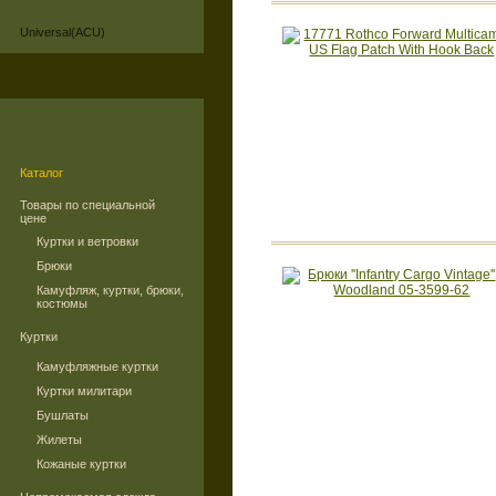
Universal(ACU)
Каталог
Товары по специальной
цене
Куртки и ветровки
Брюки
Камуфляж, куртки, брюки,
костюмы
Куртки
Камуфляжные куртки
Куртки милитари
Бушлаты
Жилеты
Кожаные куртки