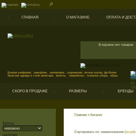
ГЛАВНАЯ
О МАГАЗИНЕ
ОПЛАТА И ДОСТ
В корзине нет товаров
Боевая униформа, камуфляж, экипировка, снаряжение, летные куртки, футболки
Мужская одежда в стиле милитари, жилеты, термобелье, головные уборы, обувь
СКОРО В ПРОДАЖЕ
РАЗМЕРЫ
БРЕНДЫ
Главная
»
Каталог
Бренд:
Сортировать по: наименованию (
возр
/
у
наличие: