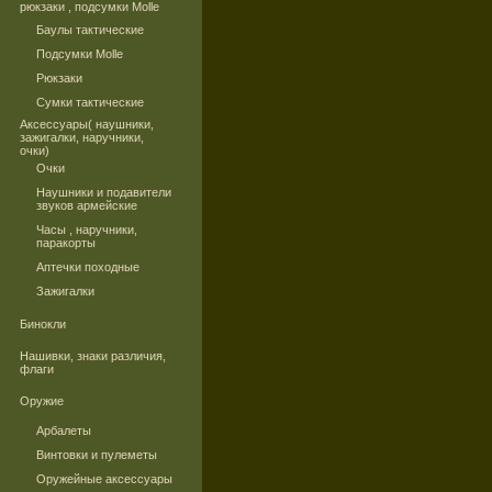
рюкзаки , подсумки Molle
Баулы тактические
Подсумки Molle
Рюкзаки
Сумки тактические
Аксессуары( наушники,
зажигалки, наручники,
очки)
Очки
Наушники и подавители
звуков армейские
Часы , наручники,
паракорты
Аптечки походные
Зажигалки
Бинокли
Нашивки, знаки различия,
флаги
Оружие
Арбалеты
Винтовки и пулеметы
Оружейные аксессуары