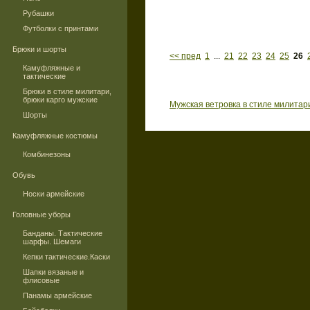
Рубашки
Футболки с принтами
Брюки и шорты
<< пред
1
...
21
22
23
24
25
26
Камуфляжные и
тактические
Брюки в стиле милитари,
брюки карго мужские
Мужская ветровка в стиле милитар
Шорты
Камуфляжные костюмы
Комбинезоны
Обувь
Носки армейские
Головные уборы
Банданы. Тактические
шарфы. Шемаги
Кепки тактические.Каски
Шапки вязаные и
флисовые
Панамы армейские