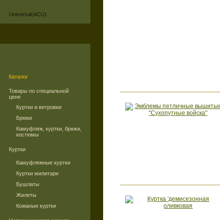
Universal(ACU)
Каталог
Товары по специальной
цене
Куртки и ветровки
Брюки
Камуфляж, куртки, брюки,
костюмы
Куртки
Камуфляжные куртки
Куртки милитари
Бушлаты
Жилеты
Кожаные куртки