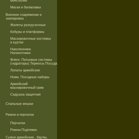
Бейсболки
Маски и балаклавы
Военное снаряжение и
экипировка
Жилеты разгрузочные
Кобуры и платформы
Маскировочные костюмы
и куртки
Наколенники.
Налокотники.
Фляги. Питьевые системы
(гидраторы).Термосы.Посуда.
Лопаты армейские
Ножи. Походные наборы
Армейский
маскировочный грим
Сидушка защитная
Спальные мешки
Ремни и перчатки
Перчатки
Ремни.Подтяжки.
Сумки армейские , баулы,