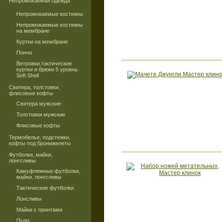
Непромокаемая одежда
Непромокаемые костюмы
Непромокаемые костюмы
на мембране
Куртки на мембране
Пончо
Ветровки,тактические
куртки и брюки 5 уровнь
Soft Shell
Свитера, толстовки,
флисовые кофты
Свитера мужские
Толстовки мужские
Флисовые кофты
Термобелье, подстежки,
кофты под бронижилеты
Футболки, майки,
лонгсливы
Камуфляжные футболки,
майки, лонгсливы
Тактические футболки
Лонсливы
Майки с принтами
Поло