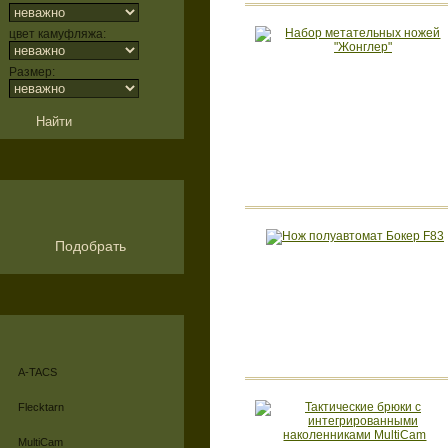
цвет камуфляжа:
Размер:
Подобрать
A-TACS
Flecktarn
MultiCam