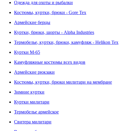
Одежда для охоты и рыбалки
Костюмы, куртки, брюки - Gore Tex
Армейские берцы
Куртки, брюки, шорты - Alpha Industries
Термобелье, куртки, брюки, камуфляж - Helikon Tex
Куртки M-65
Камуфляжные костюмы всех видов
Армейские рюкзаки
Костюмы, куртки, брюки милитари на мембране
Зимние куртки
Куртки милитари
Термобелье армейское
Свитера милитари