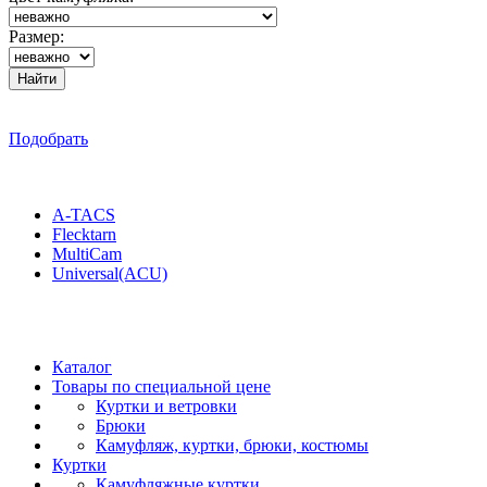
Размер:
Подобрать
A-TACS
Flecktarn
MultiCam
Universal(ACU)
Каталог
Товары по специальной цене
Куртки и ветровки
Брюки
Камуфляж, куртки, брюки, костюмы
Куртки
Камуфляжные куртки