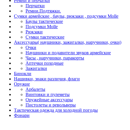
Ремни и перчатки
Перчатки
Ремни.Подтяжки.
Сумки армейские , баулы, рюкзаки , подсумки Molle
Баулы тактические
Подсумки Molle
Рюкзаки
Сумки тактические
Аксессуары( наушники, зажигалки, наручники, очки)
Очки
Наушники и подавители звуков армейские
Часы , наручники, паракорты
Аптечки походные
Зажигалки
Бинокли
Нашивки, знаки различия, флаги
Оружие
Арбалеты
Винтовки и пулеметы
Оружейные аксессуары
Пистолеты и револьверы
Тактическая одежда для холодной погоды
Фонари