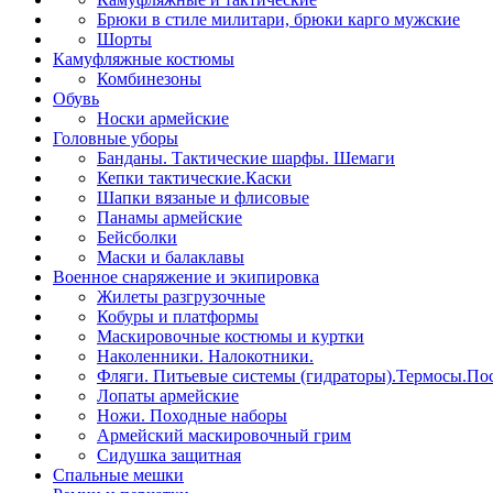
Брюки в стиле милитари, брюки карго мужские
Шорты
Камуфляжные костюмы
Комбинезоны
Обувь
Носки армейские
Головные уборы
Банданы. Тактические шарфы. Шемаги
Кепки тактические.Каски
Шапки вязаные и флисовые
Панамы армейские
Бейсболки
Маски и балаклавы
Военное снаряжение и экипировка
Жилеты разгрузочные
Кобуры и платформы
Маскировочные костюмы и куртки
Наколенники. Налокотники.
Фляги. Питьевые системы (гидраторы).Термосы.Пос
Лопаты армейские
Ножи. Походные наборы
Армейский маскировочный грим
Сидушка защитная
Спальные мешки