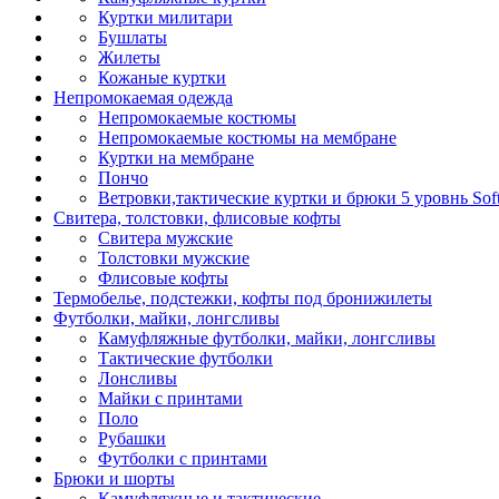
Куртки милитари
Бушлаты
Жилеты
Кожаные куртки
Непромокаемая одежда
Непромокаемые костюмы
Непромокаемые костюмы на мембране
Куртки на мембране
Пончо
Ветровки,тактические куртки и брюки 5 уровнь Soft
Свитера, толстовки, флисовые кофты
Свитера мужские
Толстовки мужские
Флисовые кофты
Термобелье, подстежки, кофты под бронижилеты
Футболки, майки, лонгсливы
Камуфляжные футболки, майки, лонгсливы
Тактические футболки
Лонсливы
Майки с принтами
Поло
Рубашки
Футболки с принтами
Брюки и шорты
Камуфляжные и тактические