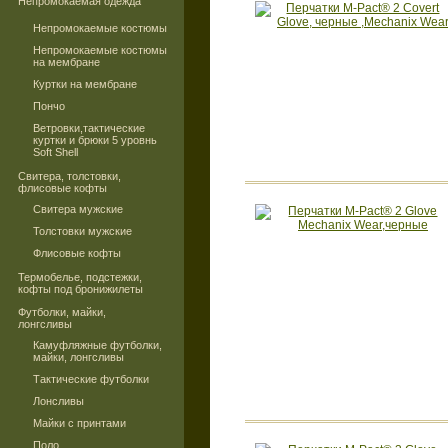
Непромокаемая одежда
Непромокаемые костюмы
Непромокаемые костюмы
на мембране
Куртки на мембране
Пончо
Ветровки,тактические
куртки и брюки 5 уровнь
Soft Shell
Свитера, толстовки,
флисовые кофты
Свитера мужские
Толстовки мужские
Флисовые кофты
Термобелье, подстежки,
кофты под бронижилеты
Футболки, майки,
лонгсливы
Камуфляжные футболки,
майки, лонгсливы
Тактические футболки
Лонсливы
Майки с принтами
Поло