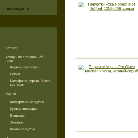
Universal(ACU)
Каталог
Товары по специальной
цене
Куртки и ветровки
Брюки
Камуфляж, куртки, брюки,
костюмы
Куртки
Камуфляжные куртки
Куртки милитари
Бушлаты
Жилеты
Кожаные куртки