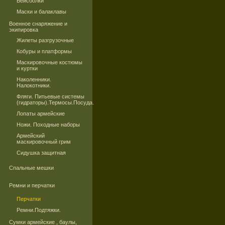
Бейсболки
Маски и балаклавы
Военное снаряжение и
экипировка
Жилеты разгрузочные
Кобуры и платформы
Маскировочные костюмы
и куртки
Наколенники.
Налокотники.
Фляги. Питьевые системы
(гидраторы).Термосы.Посуда.
Лопаты армейские
Ножи. Походные наборы
Армейский
маскировочный грим
Сидушка защитная
Спальные мешки
Ремни и перчатки
Перчатки
Ремни.Подтяжки.
Сумки армейские , баулы,