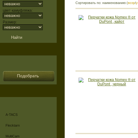
Сортировать по: наименованию (
возр
/
у
цвет камуфляжа:
Размер:
Подобрать
A-TACS
Flecktarn
MultiCam