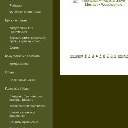
Рубашки
Футболки с принтами
Брюки и шорты
Камуфляжные и
тактические
Брюки в стиле милитари,
брюки карго мужские
Шорты
<< пред
1
2
3
4
5
6
7
8
9
след 
Камуфляжные костюмы
Комбинезоны
Обувь
Носки армейские
Головные уборы
Банданы. Тактические
шарфы. Шемаги
Кепки тактические.Каски
Шапки вязаные и
флисовые
Панамы армейские