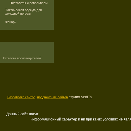
Пистолеты и револьверы
Тактическая одежда для
холодной погоды
Фонари
Каталоги производителей
студия VediTa
Разработка сайтов,
продвижение сайтов
Данный сайт носит
информационный характер и ни при каких условиях не яв