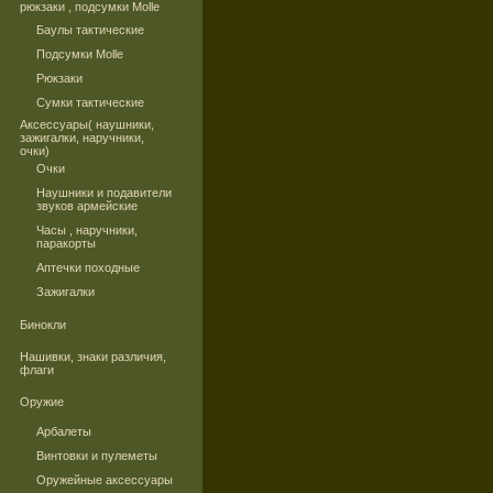
рюкзаки , подсумки Molle
Баулы тактические
Подсумки Molle
Рюкзаки
Сумки тактические
Аксессуары( наушники,
зажигалки, наручники,
очки)
Очки
Наушники и подавители
звуков армейские
Часы , наручники,
паракорты
Аптечки походные
Зажигалки
Бинокли
Нашивки, знаки различия,
флаги
Оружие
Арбалеты
Винтовки и пулеметы
Оружейные аксессуары