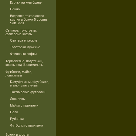
Куртки на мембране
Пончо
Ветровки,тактические
куртки и брюки 5 уровнь
Soft Shell
Свитера, толстовки,
флисовые кофты
Свитера мужские
Толстовки мужские
Флисовые кофты
Термобелье, подстежки,
кофты под бронижилеты
Футболки, майки,
лонгсливы
Камуфляжные футболки,
майки, лонгсливы
Тактические футболки
Лонсливы
Майки с принтами
Поло
Рубашки
Футболки с принтами
Брюки и шорты