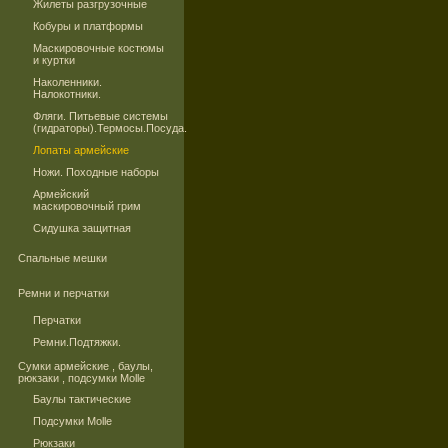
Жилеты разгрузочные
Кобуры и платформы
Маскировочные костюмы
и куртки
Наколенники.
Налокотники.
Фляги. Питьевые системы
(гидраторы).Термосы.Посуда.
Лопаты армейские
Ножи. Походные наборы
Армейский
маскировочный грим
Сидушка защитная
Спальные мешки
Ремни и перчатки
Перчатки
Ремни.Подтяжки.
Сумки армейские , баулы,
рюкзаки , подсумки Molle
Баулы тактические
Подсумки Molle
Рюкзаки