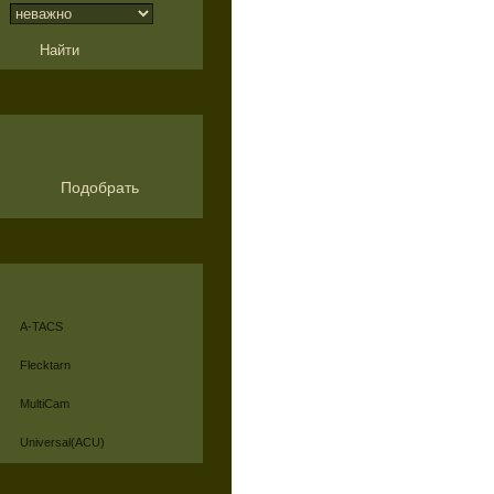
Подобрать
A-TACS
Flecktarn
MultiCam
Universal(ACU)