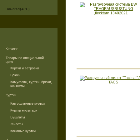
Universal(ACU)
Каталог
Товары по специальной
цене
Куртки и ветровки
Брюки
Камуфляж, куртки, брюки,
костюмы
Куртки
Камуфляжные куртки
Куртки милитари
Бушлаты
Жилеты
Кожаные куртки