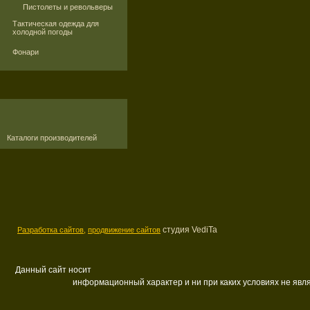
Пистолеты и револьверы
Тактическая одежда для
холодной погоды
Фонари
Каталоги производителей
студия VediTa
Разработка сайтов,
продвижение сайтов
Данный сайт носит
информационный характер и ни при каких условиях не яв