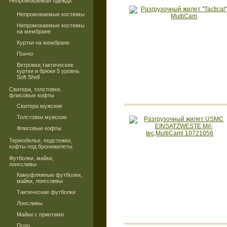
Непромокаемая одежда
Непромокаемые костюмы
Непромокаемые костюмы
на мембране
Куртки на мембране
Пончо
Ветровки,тактические
куртки и брюки 5 уровнь
Soft Shell
Свитера, толстовки,
флисовые кофты
Свитера мужские
Толстовки мужские
Флисовые кофты
Термобелье, подстежки,
кофты под бронижилеты
Футболки, майки,
лонгсливы
Камуфляжные футболки,
майки, лонгсливы
Тактические футболки
Лонсливы
Майки с принтами
Поло