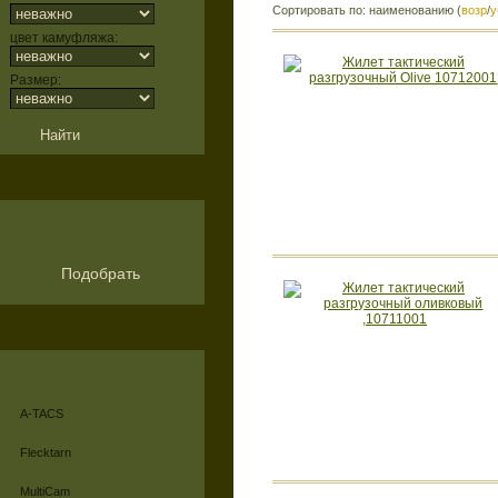
Сортировать по: наименованию (
возр
/
у
цвет камуфляжа:
Размер:
Подобрать
A-TACS
Flecktarn
MultiCam