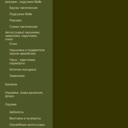
рюкзаки , подсумки Molle
Баулы тактические
Подсумки Molle
Рюкзаки
Сумки тактические
Аксессуары( наушники,
зажигалки, наручники,
очки)
Очки
Наушники и подавители
звуков армейские
Часы , наручники,
паракорты
Аптечки походные
Зажигалки
Бинокли
Нашивки, знаки различия,
флаги
Оружие
Арбалеты
Винтовки и пулеметы
Оружейные аксессуары