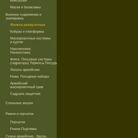
Бейсболки
Маски и балаклавы
Военное снаряжение и
экипировка
Жилеты разгрузочные
Кобуры и платформы
Маскировочные костюмы
и куртки
Наколенники.
Налокотники.
Фляги. Питьевые системы
(гидраторы).Термосы.Посуда.
Лопаты армейские
Ножи. Походные наборы
Армейский
маскировочный грим
Сидушка защитная
Спальные мешки
Ремни и перчатки
Перчатки
Ремни.Подтяжки.
Сумки армейские , баулы,