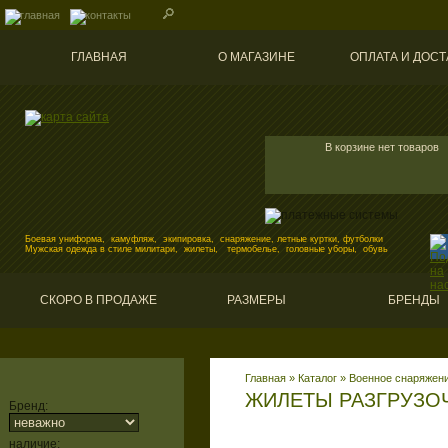
ГЛАВНАЯ
О МАГАЗИНЕ
ОПЛАТА И ДОСТ
В корзине нет товаров
Боевая униформа, камуфляж, экипировка, снаряжение, летные куртки, футболки
Мужская одежда в стиле милитари, жилеты, термобелье, головные уборы, обувь
СКОРО В ПРОДАЖЕ
РАЗМЕРЫ
БРЕНДЫ
Главная
»
Каталог
»
Военное снаряжени
ЖИЛЕТЫ РАЗГРУЗО
Бренд:
наличие: