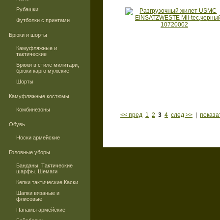
Рубашки
Футболки с принтами
Брюки и шорты
Камуфляжные и
тактические
Брюки в стиле милитари,
брюки карго мужские
Шорты
Камуфляжные костюмы
Комбинезоны
<< пред
1
2
3
4
след >>
|
показа
Обувь
Носки армейские
Головные уборы
Банданы. Тактические
шарфы. Шемаги
Кепки тактические.Каски
Шапки вязаные и
флисовые
Панамы армейские