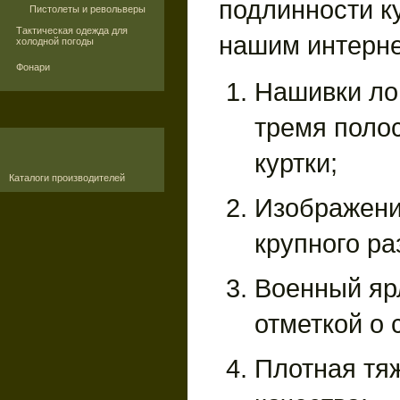
подлинности к
Пистолеты и револьверы
Тактическая одежда для
нашим интерне
холодной погоды
Фонари
Нашивки ло
тремя поло
куртки;
Каталоги производителей
Изображени
крупного ра
Военный яр
отметкой о
Плотная тя