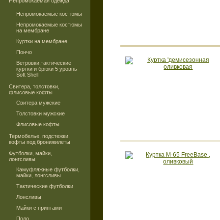
Непромокаемая одежда
Непромокаемые костюмы
Непромокаемые костюмы
на мембране
Куртки на мембране
Пончо
Ветровки,тактические
куртки и брюки 5 уровнь
Soft Shell
Свитера, толстовки,
флисовые кофты
Свитера мужские
Толстовки мужские
Флисовые кофты
Термобелье, подстежки,
кофты под бронижилеты
Футболки, майки,
лонгсливы
Камуфляжные футболки,
майки, лонгсливы
Тактические футболки
Лонсливы
Майки с принтами
Поло