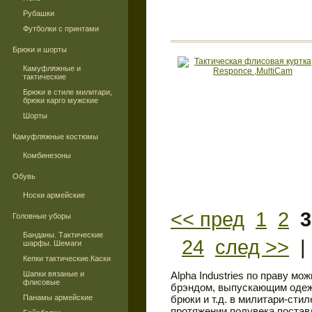
Рубашки
Футболки с принтами
Брюки и шорты
Камуфляжные и
тактические
Брюки в стиле милитари,
брюки карго мужские
Шорты
Камуфляжные костюмы
Комбинезоны
Обувь
Носки армейские
<< пред
1
2
3
Головные уборы
Банданы. Тактические
24
след >>
шарфы. Шемаги
Кепки тактические.Каски
Шапки вязаные и
Alpha Industries по праву м
флисовые
брэндом, выпускающим одежд
Панамы армейские
брюки и т.д. в милитари-сти
протяжении полувека поста