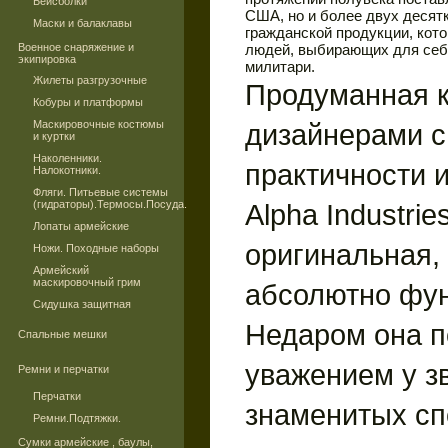
Бейсболки
США, но и более двух десят
Маски и балаклавы
гражданской продукции, кото
Военное снаряжение и
людей, выбирающих для себя
экипировка
милитари.
Жилеты разгрузочные
Продуманная к
Кобуры и платформы
Маскировочные костюмы
дизайнерами с
и куртки
Наколенники.
практичности и
Налокотники.
Фляги. Питьевые системы
(гидраторы).Термосы.Посуда.
Alpha Industrie
Лопаты армейские
оригинальная, 
Ножи. Походные наборы
Армейский
маскировочный грим
абсолютно фу
Сидушка защитная
Недаром она п
Спальные мешки
уважением у з
Ремни и перчатки
Перчатки
знаменитых сп
Ремни.Подтяжки.
Сумки армейские , баулы,