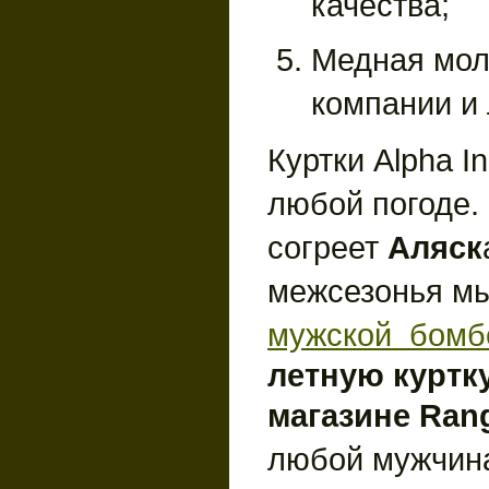
качества;
Медная мол
компании и 
Куртки Alpha I
любой погоде.
согреет
Аляск
межсезонья м
мужской бомб
летную куртк
магазине Rang
любой мужчин