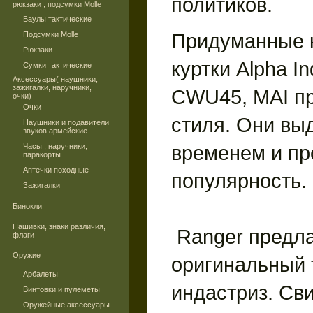
политиков.
рюкзаки , подсумки Molle
Баулы тактические
Придуманные 
Подсумки Molle
Рюкзаки
куртки Alpha In
Сумки тактические
Аксессуары( наушники,
зажигалки, наручники,
CWU45, MAI пр
очки)
Очки
стиля. Они вы
Наушники и подавители
звуков армейские
временем и пр
Часы , наручники,
паракорты
Аптечки походные
популярность.
Зажигалки
Бинокли
Нашивки, знаки различия,
Ranger предла
флаги
Оружие
оригинальный
Арбалеты
индастриз. Св
Винтовки и пулеметы
Оружейные аксессуары