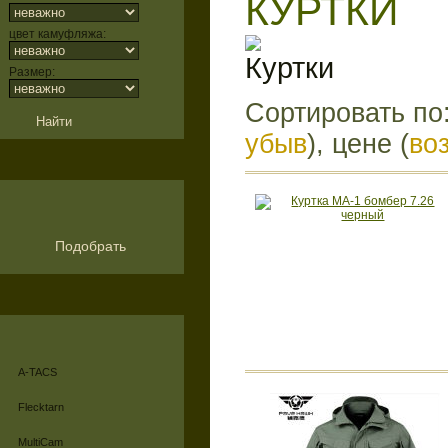
КУРТКИ
цвет камуфляжа:
Размер:
Сортировать по
убыв
), цене (
во
Подобрать
A-TACS
Flecktarn
MultiCam