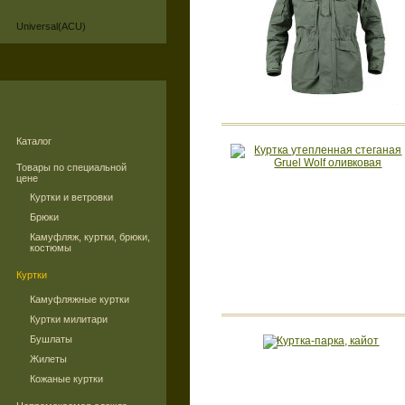
Universal(ACU)
Каталог
Товары по специальной
цене
Куртки и ветровки
Брюки
Камуфляж, куртки, брюки,
костюмы
Куртки
Камуфляжные куртки
Куртки милитари
Бушлаты
Жилеты
Кожаные куртки