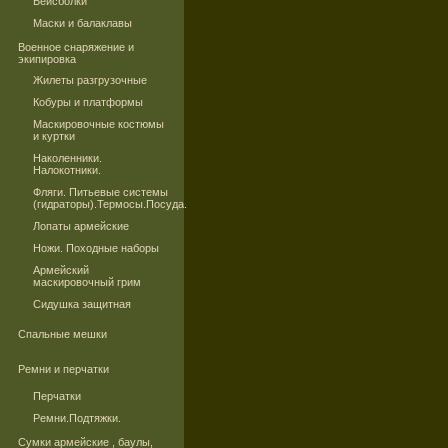
Бейсболки
Маски и балаклавы
Военное снаряжение и
экипировка
Жилеты разгрузочные
Кобуры и платформы
Маскировочные костюмы
и куртки
Наколенники.
Налокотники.
Фляги. Питьевые системы
(гидраторы).Термосы.Посуда.
Лопаты армейские
Ножи. Походные наборы
Армейский
маскировочный грим
Сидушка защитная
Спальные мешки
Ремни и перчатки
Перчатки
Ремни.Подтяжки.
Сумки армейские , баулы,