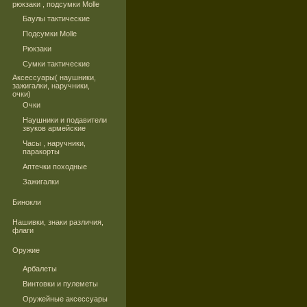
рюкзаки , подсумки Molle
Баулы тактические
Подсумки Molle
Рюкзаки
Сумки тактические
Аксессуары( наушники,
зажигалки, наручники,
очки)
Очки
Наушники и подавители
звуков армейские
Часы , наручники,
паракорты
Аптечки походные
Зажигалки
Бинокли
Нашивки, знаки различия,
флаги
Оружие
Арбалеты
Винтовки и пулеметы
Оружейные аксессуары