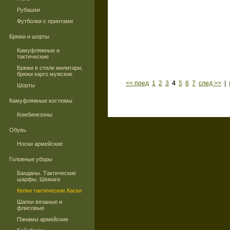
Рубашки
Футболки с принтами
Брюки и шорты
Камуфляжные и
тактические
Брюки в стиле милитари,
брюки карго мужские
<< пред
1
2
3
4
5
6
7
след >>
|
Шорты
Камуфляжные костюмы
Комбинезоны
Обувь
Носки армейские
Головные уборы
Банданы. Тактические
шарфы. Шемаги
Кепки тактические.Каски
Шапки вязаные и
флисовые
Панамы армейские