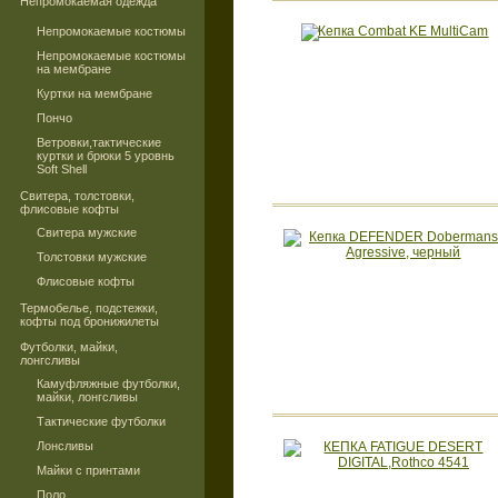
Непромокаемая одежда
Непромокаемые костюмы
Непромокаемые костюмы
на мембране
Куртки на мембране
Пончо
Ветровки,тактические
куртки и брюки 5 уровнь
Soft Shell
Свитера, толстовки,
флисовые кофты
Свитера мужские
Толстовки мужские
Флисовые кофты
Термобелье, подстежки,
кофты под бронижилеты
Футболки, майки,
лонгсливы
Камуфляжные футболки,
майки, лонгсливы
Тактические футболки
Лонсливы
Майки с принтами
Поло