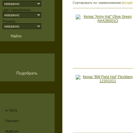
Сортировать по: наименованию (
возр
/
у
цвет камуфляжа:
Размер:
Подобрать
A-TACS
Flecktarn
MultiCam