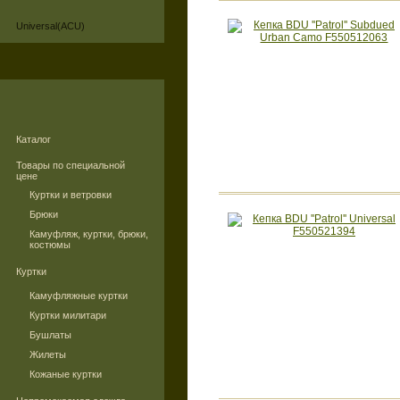
Universal(ACU)
Каталог
Товары по специальной
цене
Куртки и ветровки
Брюки
Камуфляж, куртки, брюки,
костюмы
Куртки
Камуфляжные куртки
Куртки милитари
Бушлаты
Жилеты
Кожаные куртки