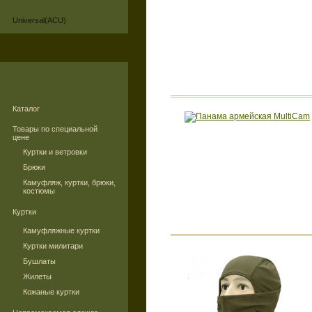
Universal(ACU)
Каталог
Товары по специальной
цене
Куртки и ветровки
Брюки
Камуфляж, куртки, брюки,
костюмы
Куртки
Камуфляжные куртки
Куртки милитари
Бушлаты
Жилеты
Кожаные куртки