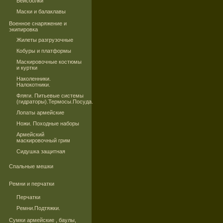
Бейсболки
Маски и балаклавы
Военное снаряжение и
экипировка
Жилеты разгрузочные
Кобуры и платформы
Маскировочные костюмы
и куртки
Наколенники.
Налокотники.
Фляги. Питьевые системы
(гидраторы).Термосы.Посуда.
Лопаты армейские
Ножи. Походные наборы
Армейский
маскировочный грим
Сидушка защитная
Спальные мешки
Ремни и перчатки
Перчатки
Ремни.Подтяжки.
Сумки армейские , баулы,