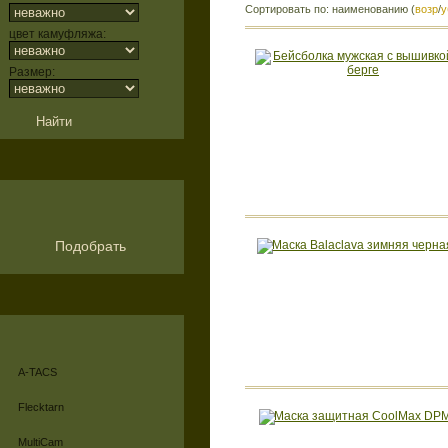
Сортировать по: наименованию (
возр
/
у
цвет камуфляжа:
Размер:
Подобрать
A-TACS
Flecktarn
MultiCam