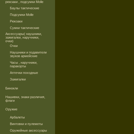
рюкзаки , подсумки Molle
Баулы тактические
Подсумки Molle
Рюкзаки
Сумки тактические
Аксессуары( наушники,
зажигалки, наручники,
очки)
Очки
Наушники и подавители
звуков армейские
Часы , наручники,
паракорты
Аптечки походные
Зажигалки
Бинокли
Нашивки, знаки различия,
флаги
Оружие
Арбалеты
Винтовки и пулеметы
Оружейные аксессуары