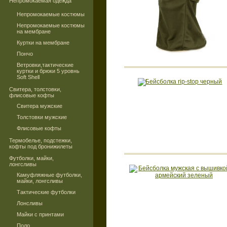
Непромокаемая одежда
Непромокаемые костюмы
Непромокаемые костюмы
на мембране
Куртки на мембране
Пончо
Ветровки,тактические
куртки и брюки 5 уровнь
Soft Shell
Свитера, толстовки,
флисовые кофты
Свитера мужские
Толстовки мужские
Флисовые кофты
Термобелье, подстежки,
кофты под бронижилеты
Футболки, майки,
лонгсливы
Камуфляжные футболки,
майки, лонгсливы
Тактические футболки
Лонсливы
Майки с принтами
Поло