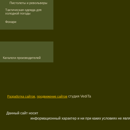
Пистолеты и револьверы
Тактическая одежда для
холодной погоды
Фонари
Каталоги производителей
студия VediTa
Разработка сайтов,
продвижение сайтов
Данный сайт носит
информационный характер и ни при каких условиях не яв