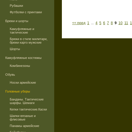
Рубашки
Футболки с принтами
Брюки и шорты
<< пред
1
...
4
5
6
7
8
9
10
11
1
Камуфляжные и
тактические
Брюки в стиле милитари,
брюки карго мужские
Шорты
Камуфляжные костюмы
Комбинезоны
Обувь
Носки армейские
Головные уборы
Банданы. Тактические
шарфы. Шемаги
Кепки тактические.Каски
Шапки вязаные и
флисовые
Панамы армейские