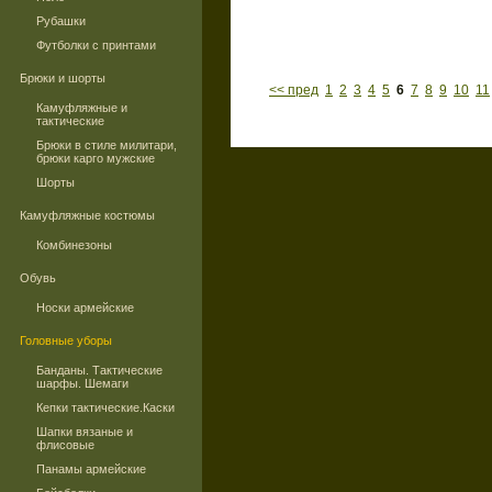
Рубашки
Футболки с принтами
Брюки и шорты
<< пред
1
2
3
4
5
6
7
8
9
10
11
Камуфляжные и
тактические
Брюки в стиле милитари,
брюки карго мужские
Шорты
Камуфляжные костюмы
Комбинезоны
Обувь
Носки армейские
Головные уборы
Банданы. Тактические
шарфы. Шемаги
Кепки тактические.Каски
Шапки вязаные и
флисовые
Панамы армейские