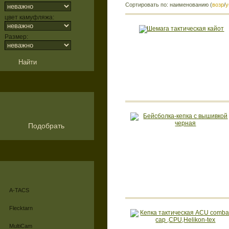
Сортировать по: наименованию (
возр
/
у
цвет камуфляжа:
Размер:
Подобрать
A-TACS
Flecktarn
MultiCam