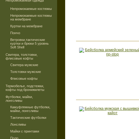
Непромокаемая одежда
Непромокаемые костюмы
Непромокаемые костюмы
на мембране
Куртки на мембране
Пончо
Ветровки,тактические
куртки и брюки 5 уровнь
Soft Shell
Свитера, толстовки,
флисовые кофты
Свитера мужские
Толстовки мужские
Флисовые кофты
Термобелье, подстежки,
кофты под бронижилеты
Футболки, майки,
лонгсливы
Камуфляжные футболки,
майки, лонгсливы
Тактические футболки
Лонсливы
Майки с принтами
Поло