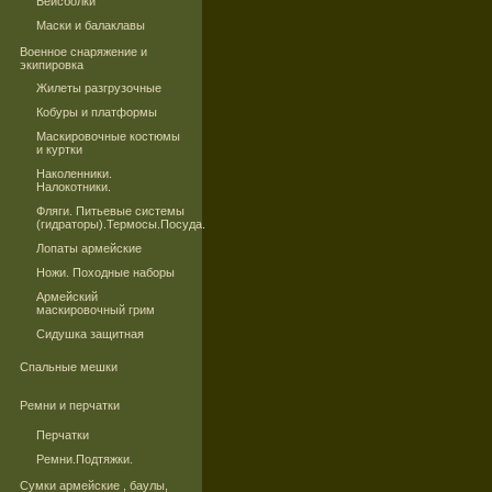
Бейсболки
Маски и балаклавы
Военное снаряжение и
экипировка
Жилеты разгрузочные
Кобуры и платформы
Маскировочные костюмы
и куртки
Наколенники.
Налокотники.
Фляги. Питьевые системы
(гидраторы).Термосы.Посуда.
Лопаты армейские
Ножи. Походные наборы
Армейский
маскировочный грим
Сидушка защитная
Спальные мешки
Ремни и перчатки
Перчатки
Ремни.Подтяжки.
Сумки армейские , баулы,