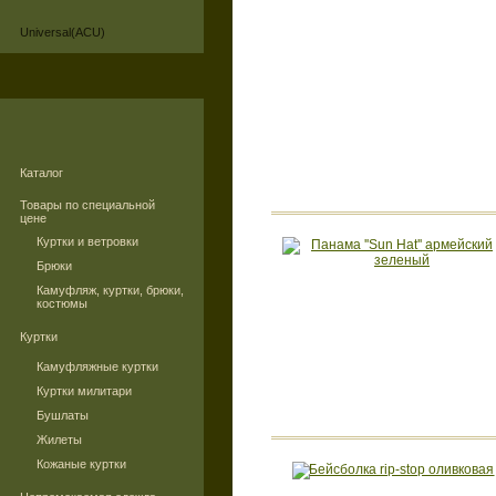
Universal(ACU)
Каталог
Товары по специальной
цене
Куртки и ветровки
Брюки
Камуфляж, куртки, брюки,
костюмы
Куртки
Камуфляжные куртки
Куртки милитари
Бушлаты
Жилеты
Кожаные куртки