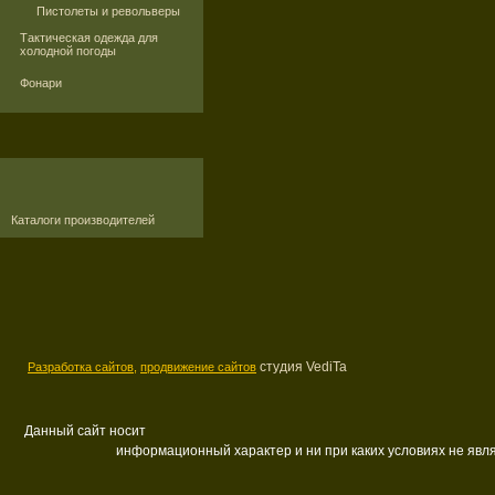
Пистолеты и револьверы
Тактическая одежда для
холодной погоды
Фонари
Каталоги производителей
студия VediTa
Разработка сайтов,
продвижение сайтов
Данный сайт носит
информационный характер и ни при каких условиях не яв