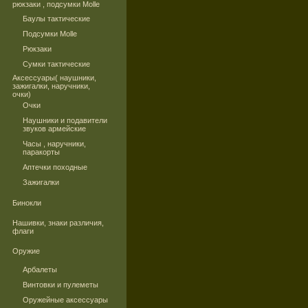
рюкзаки , подсумки Molle
Баулы тактические
Подсумки Molle
Рюкзаки
Сумки тактические
Аксессуары( наушники,
зажигалки, наручники,
очки)
Очки
Наушники и подавители
звуков армейские
Часы , наручники,
паракорты
Аптечки походные
Зажигалки
Бинокли
Нашивки, знаки различия,
флаги
Оружие
Арбалеты
Винтовки и пулеметы
Оружейные аксессуары