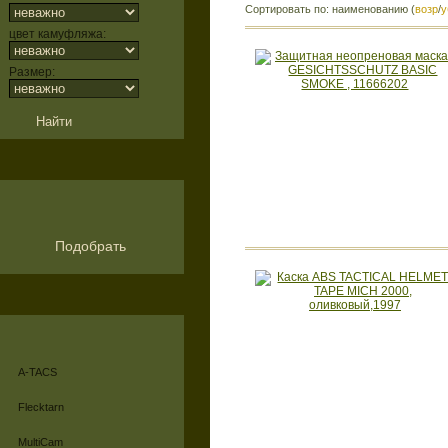
Сортировать по: наименованию (
возр
/
у
цвет камуфляжа:
Размер:
Подобрать
A-TACS
Flecktarn
MultiCam