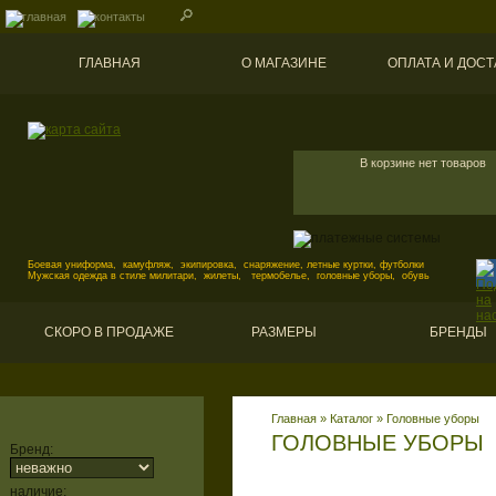
ГЛАВНАЯ
О МАГАЗИНЕ
ОПЛАТА И ДОСТ
В корзине нет товаров
Боевая униформа, камуфляж, экипировка, снаряжение, летные куртки, футболки
Мужская одежда в стиле милитари, жилеты, термобелье, головные уборы, обувь
СКОРО В ПРОДАЖЕ
РАЗМЕРЫ
БРЕНДЫ
Главная
»
Каталог
»
Головные уборы
ГОЛОВНЫЕ УБОРЫ
Бренд:
наличие: