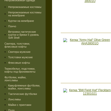
Непромокаемая одежда
Непромокаемые костюмы
Непромокаемые костюмы
на мембране
Куртки на мембране
Пончо
Ветровки,тактические
куртки и брюки 5 уровнь
Soft Shell
Свитера, толстовки,
флисовые кофты
Свитера мужские
Толстовки мужские
Флисовые кофты
Термобелье, подстежки,
кофты под бронижилеты
Футболки, майки,
лонгсливы
Камуфляжные футболки,
майки, лонгсливы
Тактические футболки
Лонсливы
Майки с принтами
Поло