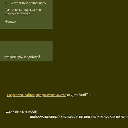
Пистолеты и револьверы
Тактическая одежда для
холодной погоды
Фонари
Каталоги производителей
студия VediTa
Разработка сайтов,
продвижение сайтов
Данный сайт носит
информационный характер и ни при каких условиях не яв