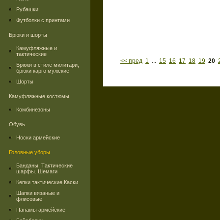
Рубашки
Футболки с принтами
Брюки и шорты
Камуфляжные и
тактические
<< пред
1
...
15
16
17
18
19
20
Брюки в стиле милитари,
брюки карго мужские
Шорты
Камуфляжные костюмы
Комбинезоны
Обувь
Носки армейские
Головные уборы
Банданы. Тактические
шарфы. Шемаги
Кепки тактические.Каски
Шапки вязаные и
флисовые
Панамы армейские