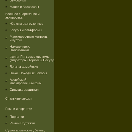
Бейсболки
Маски и балаклавы
Военное снаряжение и
экипировка
Жилеты разгрузочные
Кобуры и платформы
Маскировочные костюмы
и куртки
Наколенники.
Налокотники.
Фляги. Питьевые системы
(гидраторы).Термосы.Посуда.
Лопаты армейские
Ножи. Походные наборы
Армейский
маскировочный грим
Сидушка защитная
Спальные мешки
Ремни и перчатки
Перчатки
Ремни.Подтяжки.
Сумки армейские , баулы,