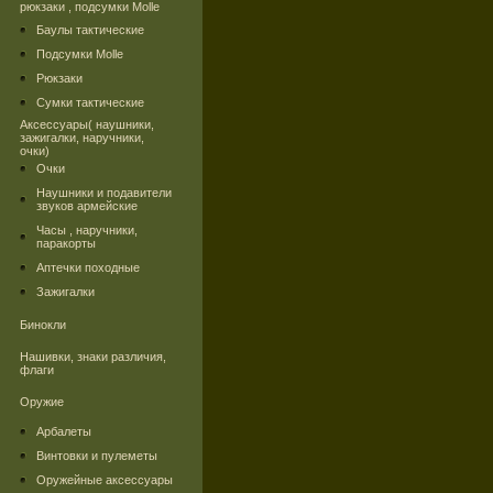
рюкзаки , подсумки Molle
Баулы тактические
Подсумки Molle
Рюкзаки
Сумки тактические
Аксессуары( наушники,
зажигалки, наручники,
очки)
Очки
Наушники и подавители
звуков армейские
Часы , наручники,
паракорты
Аптечки походные
Зажигалки
Бинокли
Нашивки, знаки различия,
флаги
Оружие
Арбалеты
Винтовки и пулеметы
Оружейные аксессуары