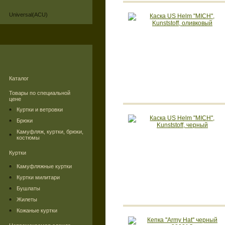
Universal(ACU)
Каталог
Товары по специальной
цене
Куртки и ветровки
Брюки
Камуфляж, куртки, брюки,
костюмы
Куртки
Камуфляжные куртки
Куртки милитари
Бушлаты
Жилеты
Кожаные куртки