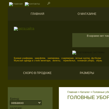
ГЛАВНАЯ
О МАГАЗИНЕ
В корзине нет то
Боевая униформа, камуфляж, экипировка, снаряжение, летные куртки, футболки
Мужская одежда в стиле милитари, жилеты, термобелье, головные уборы, обувь
СКОРО В ПРОДАЖЕ
РАЗМЕРЫ
Главная
»
Каталог
»
Головные уб
ГОЛОВНЫЕ УБО
Бренд:
наличие: