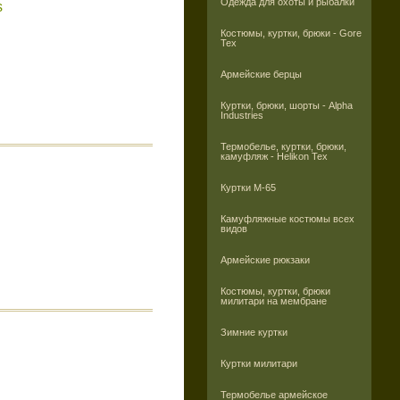
Одежда для охоты и рыбалки
s
Костюмы, куртки, брюки - Gore
Tex
Армейские берцы
Куртки, брюки, шорты - Alpha
Industries
Термобелье, куртки, брюки,
камуфляж - Helikon Tex
Куртки M-65
Камуфляжные костюмы всех
видов
Армейские рюкзаки
Костюмы, куртки, брюки
милитари на мембране
Зимние куртки
Куртки милитари
Термобелье армейское