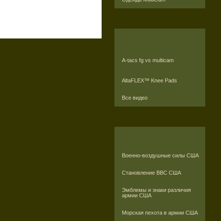
A-tacs fg vs multicam
AltaFLEX™ Knee Pads
Все видео
Военно-воздушные силы США
Становление ВВС США
Эмблемы и знаки различия
армии США
Морская пехота в армии США