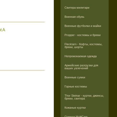
Свитера милитари
Военная обувь
Военные футболки и майки
t A
Propper - костюмы и брюки
Flecktarn - Кофты, костюмы,
брюки, шорты
Непромокаемая одежда
Армейские разгрузки для
ваших увлечений
Военные сумки
Горные костюмы
Thor Steinar - куртки, джинсы,
брюки, свитера
Кожаные куртки
Одежда MultiCam