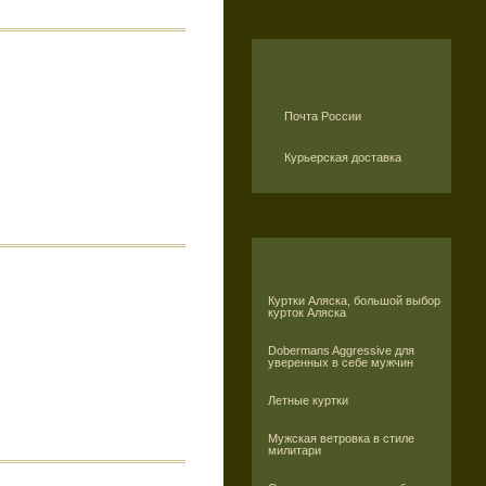
Почта России
Курьерская доставка
Куртки Аляска, большой выбор
курток Аляска
Dobermans Aggressive для
уверенных в себе мужчин
Летные куртки
Мужская ветровка в стиле
милитари