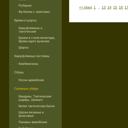
Рубашки
<< пред
1
...
13
14
15
16
1
Футболки с принтами
Брюки и шорты
Камуфляжные и
тактические
Брюки в стиле милитари,
брюки карго мужские
Шорты
Камуфляжные костюмы
Комбинезоны
Обувь
Носки армейские
Головные уборы
Банданы. Тактические
шарфы. Шемаги
Кепки тактические.Каски
Шапки вязаные и
флисовые
Панамы армейские