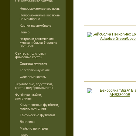
Непромокаемая одежда
Непромокаемые костюмы
Непромокаемые костюмы
на мембране
Куртки на мембране
Пончо
Ветровки,тактические
куртки и брюки 5 уровнь
Soft Shell
Свитера, толстовки,
флисовые кофты
Свитера мужские
Толстовки мужские
Флисовые кофты
Термобелье, подстежки,
кофты под бронижилеты
Футболки, майки,
лонгсливы
Камуфляжные футболки,
майки, лонгсливы
Тактические футболки
Лонсливы
Майки с принтами
Поло