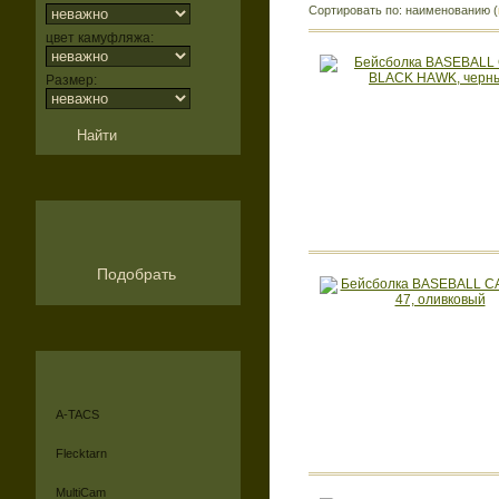
Сортировать по: наименованию (
цвет камуфляжа:
Размер:
Подобрать
A-TACS
Flecktarn
MultiCam