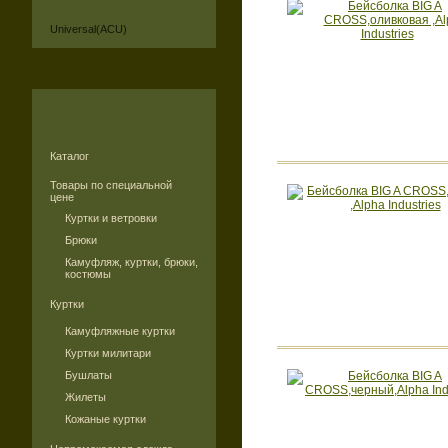
Universal(ACU)
Каталог
Товары по специальной
цене
Куртки и ветровки
Брюки
Камуфляж, куртки, брюки,
костюмы
Куртки
Камуфляжные куртки
Куртки милитари
Бушлаты
Жилеты
Кожаные куртки