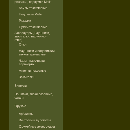
рюкзаки , подсумки Molle
Баулы тактические
Подсумки Molle
Рюкзаки
Сумки тактические
Аксессуары( наушники,
зажигалки, наручники,
очки)
Очки
Наушники и подавители
звуков армейские
Часы , наручники,
паракорты
Аптечки походные
Зажигалки
Бинокли
Нашивки, знаки различия,
флаги
Оружие
Арбалеты
Винтовки и пулеметы
Оружейные аксессуары