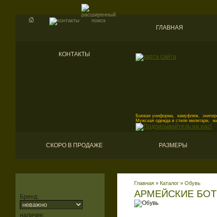
ГЛАВНАЯ
КОНТАКТЫ
Боевая униформа, камуфляж, экипиро
Мужская одежда в стиле милитари, ж
СКОРО В ПРОДАЖЕ
РАЗМЕРЫ
Главная
»
Каталог
»
Обувь
АРМЕЙСКИЕ БО
Бренд:
наличие: