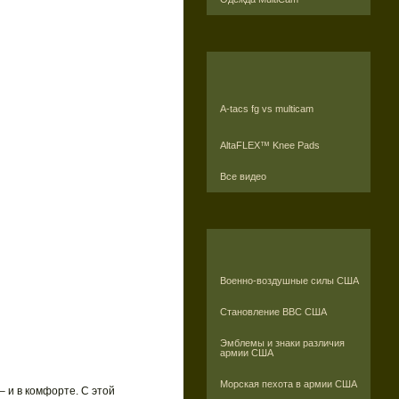
A-tacs fg vs multicam
AltaFLEX™ Knee Pads
Все видео
Военно-воздушные силы США
Становление ВВС США
Эмблемы и знаки различия
армии США
Морская пехота в армии США
– и в комфорте. С этой