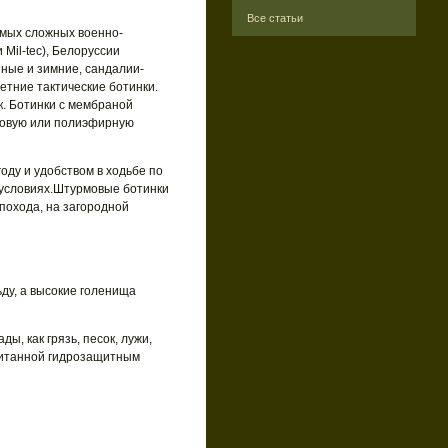
Все статьи
амых сложных военно-
Mil-tec), Белоруссии
нные и зимние, сандалии-
етние тактические ботинки.
к. Ботинки с мембраной
новую или полиэфирную
оду и удобством в ходьбе по
 условиях.Штурмовые ботинки
похода, на загородной
ду, а высокие голенища
ы, как грязь, песок, лужи,
питанной гидрозащитным