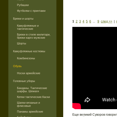
Рубашки
Футболки с принтами
Брюки и шорты
1
2
3
4
5
6
...
9
след >>
|
Камуфляжные и
тактические
Брюки в стиле милитари,
брюки карго мужские
Шорты
Камуфляжные костюмы
Комбинезоны
Обувь
Носки армейские
Головные уборы
Банданы. Тактические
шарфы. Шемаги
Кепки тактические.Каски
Шапки вязаные и
флисовые
Панамы армейские
Еще великий Суворов говорил,