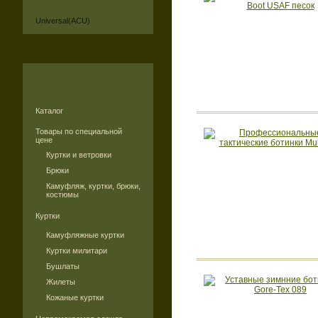
Universal(ACU)
Каталог
Товары по специальной
цене
Куртки и ветровки
Брюки
Камуфляж, куртки, брюки,
костюмы
Куртки
Камуфляжные куртки
Куртки милитари
Бушлаты
Жилеты
Кожаные куртки