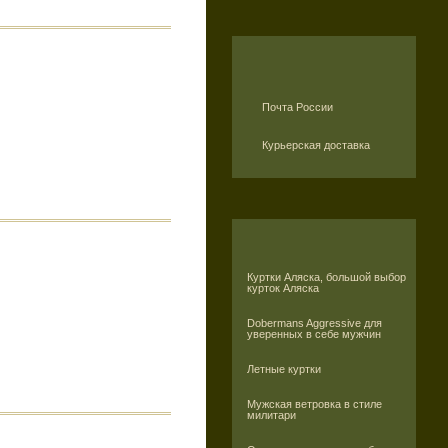
Почта России
Курьерская доставка
Куртки Аляска, большой выбор
курток Аляска
Dobermans Aggressive для
уверенных в себе мужчин
Летные куртки
Мужская ветровка в стиле
милитари