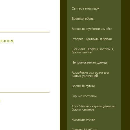
Свитера милитари
Военная обувь
Военные футболки и майки
Propper - костюмы и брюки
аканом
Flecktarn - Кофты, костюмы,
брюки, шорты
Непромокаемая одежда
Армейские разгрузки для
ваших увлечений
Военные сумки
Горные костюмы
n
Thor Steinar - куртки, джинсы,
брюки, свитера
Кожаные куртки
Одежда MultiCam