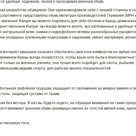
ся удобная, надежная, легкая и проходимая военная обувь.
ная разработка обувщиков. Они зарекомендовали себя с лучшей стороны в с
ссортименте представлена обувь милитари производителей Германии (MFH и 
ет-магазине Ranger вы можете подобрать для себя ботинки и берцы демисезо
ернет-магазине Ranger вы всегда можете купить востребованные и удобные л
из натуральной кожи, замши и гидрофобного велюра разнообразных расцвето
они оснащены усиленными подносками и задниками, имеют каучуковую, рези
м интернет-магазине означает обеспечить свои ноги комфортом на любую пог
временем берцы всегда позаботятся, чтобы ваши ноги были в благоприятных
 только на военных учениях, они лучше всего подойдет для охоты, рыбалки, 
ремальными видами спорта, для рабочих многих специальностей.
отанная рифлёная подошва защищает от скольжения на мокрых камнях и ль
стопы, защищая суставы от травм.
к без мотора. В них вы будете ходить, не обращая внимания на такие преград
изготавливают военную обувь преимущественно из толстой мягкой кожи, про
ы окольные пути.