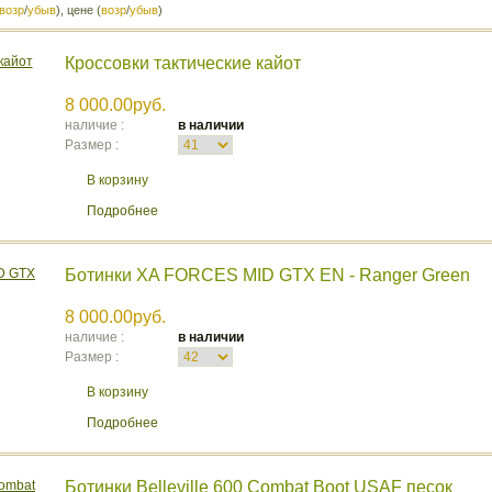
возр
/
убыв
), цене (
возр
/
убыв
)
Кроссовки тактические кайот
8 000.00руб.
наличие :
в наличии
Размер :
В корзину
Подробнее
Ботинки XA FORCES MID GTX EN - Ranger Green
8 000.00руб.
наличие :
в наличии
Размер :
В корзину
Подробнее
Ботинки Belleville 600 Combat Boot USAF песок