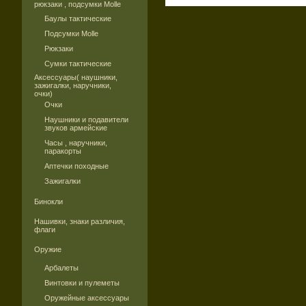
рюкзаки , подсумки Molle
Баулы тактические
Подсумки Molle
Рюкзаки
Сумки тактические
Аксессуары( наушники,
зажигалки, наручники,
очки)
Очки
Наушники и подавители
звуков армейские
Часы , наручники,
паракорты
Аптечки походные
Зажигалки
Бинокли
Нашивки, знаки различия,
флаги
Оружие
Арбалеты
Винтовки и пулеметы
Оружейные аксессуары