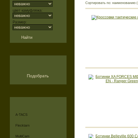
Сортировать по: наименованию (
цвет камуфляжа:
Размер:
Подобрать
A-TACS
Flecktarn
MultiCam