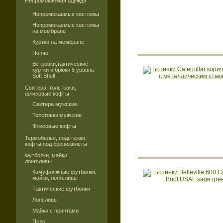
Непромокаемая одежда
Непромокаемые костюмы
Непромокаемые костюмы
на мембране
Куртки на мембране
Пончо
Ветровки,тактические
куртки и брюки 5 уровнь
Soft Shell
Свитера, толстовки,
флисовые кофты
Свитера мужские
Толстовки мужские
Флисовые кофты
Термобелье, подстежки,
кофты под бронижилеты
Футболки, майки,
лонгсливы
Камуфляжные футболки,
майки, лонгсливы
Тактические футболки
Лонсливы
Майки с принтами
Поло