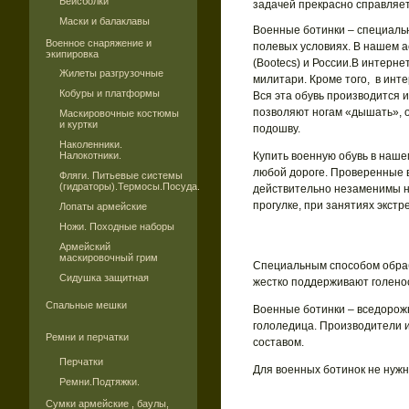
Бейсболки
задачей прекрасно справляет
Маски и балаклавы
Военные ботинки – специаль
Военное снаряжение и
полевых условиях. В нашем а
экипировка
(Bootecs) и России.В интерн
Жилеты разгрузочные
милитари. Кроме того, в инт
Кобуры и платформы
Вся эта обувь производится 
позволяют ногам «дышать», 
Маскировочные костюмы
и куртки
подошву.
Наколенники.
Налокотники.
Купить военную обувь в наше
любой дороге. Проверенные 
Фляги. Питьевые системы
(гидраторы).Термосы.Посуда.
действительно незаменимы не
прогулке, при занятиях экст
Лопаты армейские
Ножи. Походные наборы
Армейский
маскировочный грим
Специальным способом обраб
Сидушка защитная
жестко поддерживают голено
Спальные мешки
Военные ботинки – вседорожни
гололедица. Производители 
Ремни и перчатки
составом.
Перчатки
Для военных ботинок не нужн
Ремни.Подтяжки.
Сумки армейские , баулы,