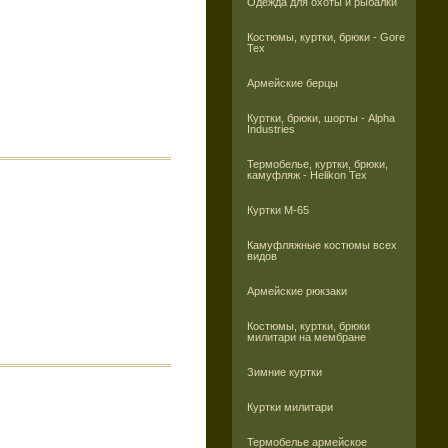
Одежда для охоты и рыбалки
Костюмы, куртки, брюки - Gore
Tex
Армейские берцы
Куртки, брюки, шорты - Alpha
Industries
Термобелье, куртки, брюки,
камуфляж - Helikon Tex
Куртки M-65
Камуфляжные костюмы всех
видов
Армейские рюкзаки
Костюмы, куртки, брюки
милитари на мембране
Зимние куртки
Куртки милитари
Термобелье армейское