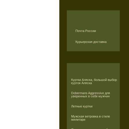
Почта России
Курьерская доставка
Куртки Аляска, большой выбор
курток Аляска
Dobermans Aggressive для
уверенных в себе мужчин
Летные куртки
Мужская ветровка в стиле
милитари