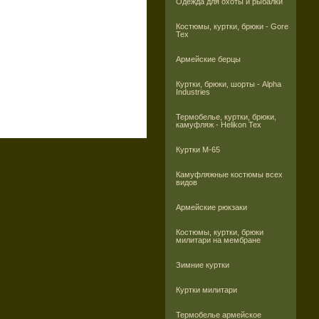
Одежда для охоты и рыбалки
Костюмы, куртки, брюки - Gore
Tex
Армейские берцы
Куртки, брюки, шорты - Alpha
Industries
Термобелье, куртки, брюки,
камуфляж - Helikon Tex
Куртки M-65
Камуфляжные костюмы всех
видов
Армейские рюкзаки
Костюмы, куртки, брюки
милитари на мембране
Зимние куртки
Куртки милитари
Термобелье армейское