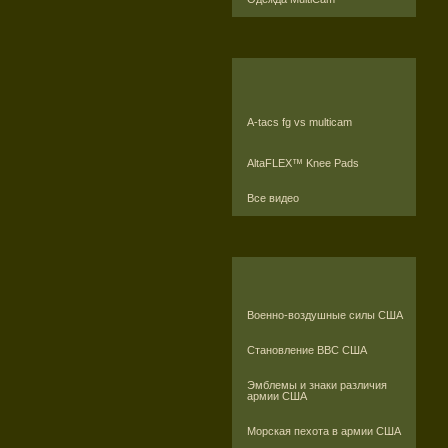
A-tacs fg vs multicam
AltaFLEX™ Knee Pads
Все видео
Военно-воздушные силы США
Становление ВВС США
Эмблемы и знаки различия
армии США
Морская пехота в армии США