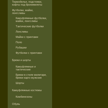
Термобелье, подстежки,
кофты под бронижилеты
Футболки, майки,
лонгсливы
Камуфляжные футболки,
майки, лонгсливы
Тактические футболки
Лонсливы
Майки с принтами
Поло
Рубашки
Футболки с принтами
Брюки и шорты
Камуфляжные и
тактические
Брюки в стиле милитари,
брюки карго мужские
Шорты
Камуфляжные костюмы
Комбинезоны
Обувь