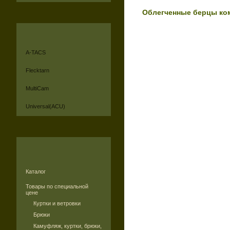
Облегченные берцы ком
A-TACS
Flecktarn
MultiCam
Universal(ACU)
Каталог
Товары по специальной
цене
Куртки и ветровки
Брюки
Камуфляж, куртки, брюки,