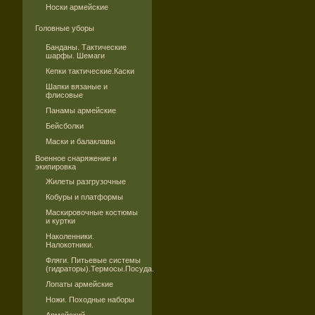
Носки армейские
Головные уборы
Банданы. Тактические
шарфы. Шемаги
Кепки тактические.Каски
Шапки вязаные и
флисовые
Панамы армейские
Бейсболки
Маски и балаклавы
Военное снаряжение и
экипировка
Жилеты разгрузочные
Кобуры и платформы
Маскировочные костюмы
и куртки
Наколенники.
Налокотники.
Фляги. Питьевые системы
(гидраторы).Термосы.Посуда.
Лопаты армейские
Ножи. Походные наборы