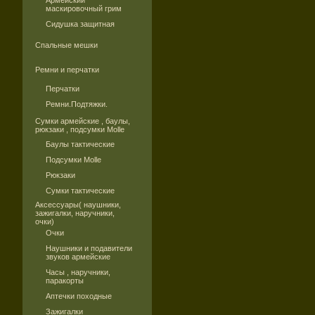
Армейский
маскировочный грим
Сидушка защитная
Спальные мешки
Ремни и перчатки
Перчатки
Ремни.Подтяжки.
Сумки армейские , баулы,
рюкзаки , подсумки Molle
Баулы тактические
Подсумки Molle
Рюкзаки
Сумки тактические
Аксессуары( наушники,
зажигалки, наручники,
очки)
Очки
Наушники и подавители
звуков армейские
Часы , наручники,
паракорты
Аптечки походные
Зажигалки