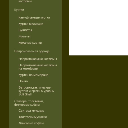
костюмы
Куртки
Камуфляжные куртки
Куртки милитари
Бушлаты
Жилеты
Кожаные куртки
Непромокаемая одежда
Непромокаемые костюмы
Непромокаемые костюмы
на мембране
Куртки на мембране
Пончо
Ветровки,тактические
куртки и брюки 5 уровнь
Soft Shell
Свитера, толстовки,
флисовые кофты
Свитера мужские
Толстовки мужские
Флисовые кофты