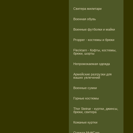
Свитера милитари
Военная обувь
Военные футболки и майки
Propper - костюмы и брюки
Flecktarn - Кофты, костюмы,
брюки, шорты
Непромокаемая одежда
Армейские разгрузки для
ваших увлечений
Военные сумки
Горные костюмы
Thor Steinar - куртки, джинсы,
брюки, свитера
Кожаные куртки
Одежда MultiCam