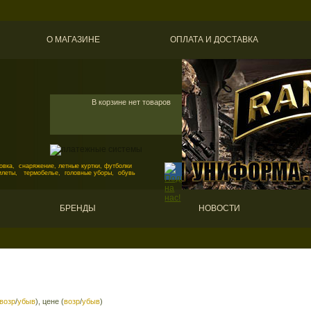
О МАГАЗИНЕ
ОПЛАТА И ДОСТАВКА
В корзине нет товаров
вка, снаряжение, летные куртки, футболки
илеты, термобелье, головные уборы, обувь
БРЕНДЫ
НОВОСТИ
возр
/
убыв
), цене (
возр
/
убыв
)