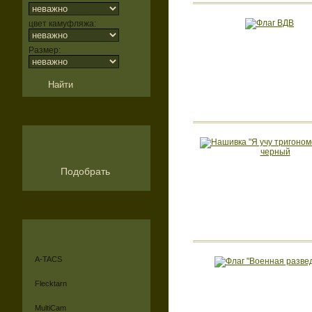
цвет камуфляжа:
Размер:
Подобрать
A-TACS
Flecktarn
MultiCam