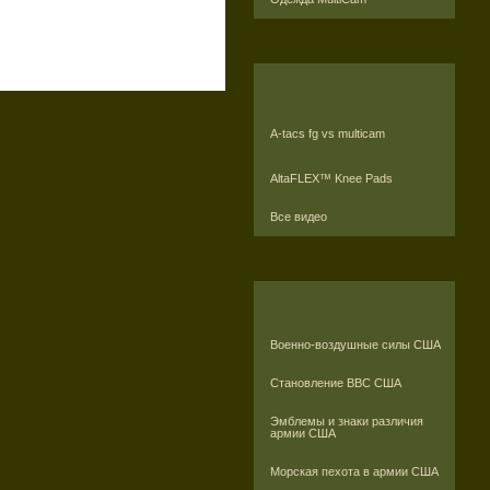
A-tacs fg vs multicam
AltaFLEX™ Knee Pads
Все видео
Военно-воздушные силы США
Становление ВВС США
Эмблемы и знаки различия
армии США
Морская пехота в армии США