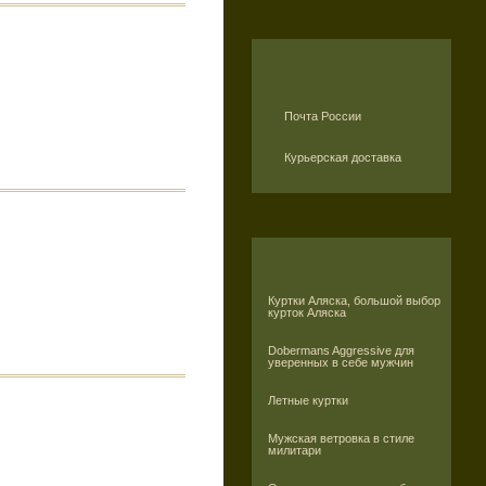
Почта России
Курьерская доставка
Куртки Аляска, большой выбор
курток Аляска
Dobermans Aggressive для
уверенных в себе мужчин
Летные куртки
Мужская ветровка в стиле
милитари