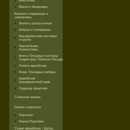
Бейсболки
Маски и балаклавы
Военное снаряжение и
экипировка
Жилеты разгрузочные
Кобуры и платформы
Маскировочные костюмы
и куртки
Наколенники.
Налокотники.
Фляги. Питьевые системы
(гидраторы).Термосы.Посуда.
Лопаты армейские
Ножи. Походные наборы
Армейский
маскировочный грим
Сидушка защитная
Спальные мешки
Ремни и перчатки
Перчатки
Ремни.Подтяжки.
Сумки армейские , баулы,