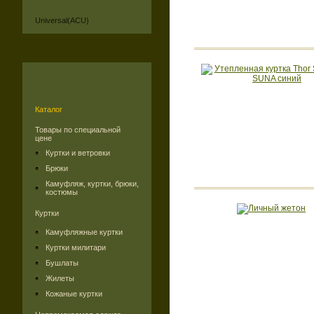
Universal(ACU)
Каталог
Товары по специальной
цене
Куртки и ветровки
Брюки
Камуфляж, куртки, брюки,
костюмы
Куртки
Камуфляжные куртки
Куртки милитари
Бушлаты
Жилеты
Кожаные куртки