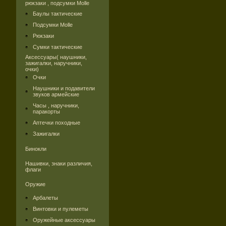
рюкзаки , подсумки Molle
Баулы тактические
Подсумки Molle
Рюкзаки
Сумки тактические
Аксессуары( наушники,
зажигалки, наручники,
очки)
Очки
Наушники и подавители
звуков армейские
Часы , наручники,
паракорты
Аптечки походные
Зажигалки
Бинокли
Нашивки, знаки различия,
флаги
Оружие
Арбалеты
Винтовки и пулеметы
Оружейные аксессуары