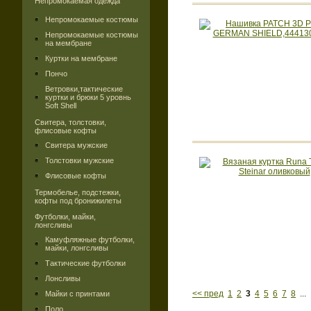
Непромокаемая одежда
Непромокаемые костюмы
Непромокаемые костюмы
на мембране
Куртки на мембране
Пончо
Ветровки,тактические
куртки и брюки 5 уровнь
Soft Shell
Свитера, толстовки,
флисовые кофты
Свитера мужские
Толстовки мужские
Флисовые кофты
Термобелье, подстежки,
кофты под бронижилеты
Футболки, майки,
лонгсливы
Камуфляжные футболки,
майки, лонгсливы
Тактические футболки
Лонсливы
<< пред
1
2
3
4
5
6
7
8
..
Майки с принтами
Поло