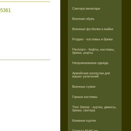
Свитера милитари
5361
Военная обувь
Военные футболки и майки
Propper - костюмы и брюки
Flecktarn - Кофты, костюмы,
брюки, шорты
Непромокаемая одежда
Армейские разгрузки для
ваших увлечений
Военные сумки
Горные костюмы
Thor Steinar - куртки, джинсы,
брюки, свитера
Кожаные куртки
Одежда MultiCam