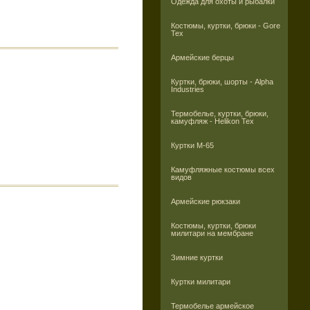
Одежда для охоты и рыбалки
Костюмы, куртки, брюки - Gore
Tex
Армейские берцы
Куртки, брюки, шорты - Alpha
Industries
Термобелье, куртки, брюки,
камуфляж - Helikon Tex
Куртки M-65
Камуфляжные костюмы всех
видов
Армейские рюкзаки
Костюмы, куртки, брюки
милитари на мембране
Зимние куртки
Куртки милитари
Термобелье армейское