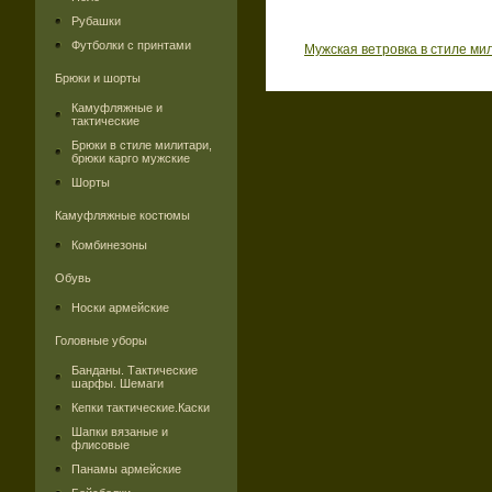
Рубашки
Футболки с принтами
Мужская ветровка в стиле ми
Брюки и шорты
Камуфляжные и
тактические
Брюки в стиле милитари,
брюки карго мужские
Шорты
Камуфляжные костюмы
Комбинезоны
Обувь
Носки армейские
Головные уборы
Банданы. Тактические
шарфы. Шемаги
Кепки тактические.Каски
Шапки вязаные и
флисовые
Панамы армейские